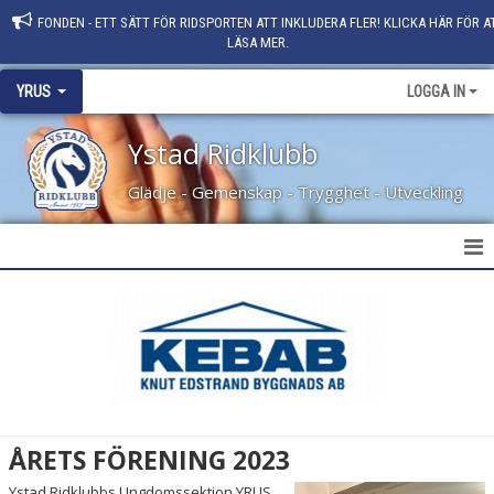
FONDEN - ETT SÄTT FÖR RIDSPORTEN ATT INKLUDERA FLER! KLICKA HÄR FÖR A
LÄSA MER.
YRUS
LOGGA IN
Ystad Ridklubb
Glädje - Gemenskap - Trygghet - Utveckling
YRUS - YSTAD RIDKLUBBS UNGDOMSSEKTION
STYRELSE 2025
YRUS VÄRDEGRUND
TRYGGHETSPRISET 2022
ÅRETS FÖRENING 2023
ÅRETS UNGDOMSSEKTION SKÅNE 2023
Ystad Ridklubbs Ungdomssektion YRUS