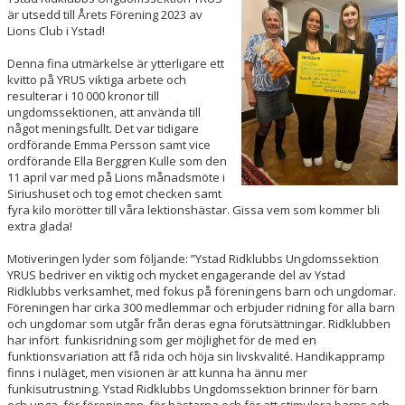
är utsedd till Årets Förening 2023 av
ÅRETS FÖRENING 2023
Lions Club i Ystad!
Denna fina utmärkelse är ytterligare ett
SPONSORER OCH SAMARBETSPARTNERS
kvitto på YRUS viktiga arbete och
resulterar i 10 000 kronor till
STÖDMEDLEM
ungdomssektionen, att använda till
något meningsfullt. Det var tidigare
ordförande Emma Persson samt vice
KLÄDKOLLEKTION
ordförande Ella Berggren Kulle som den
11 april var med på Lions månadsmöte i
KALAS YRUS X PINCHOS
Siriushuset och tog emot checken samt
fyra kilo morötter till våra lektionshästar. Gissa vem som kommer bli
KÄPPAHÄSTEN GRAND PRIX
extra glada!
Motiveringen lyder som följande: ”Ystad Ridklubbs Ungdomssektion
JULSHOW
YRUS bedriver en viktig och mycket engagerande del av Ystad
Ridklubbs verksamhet, med fokus på föreningens barn och ungdomar.
SCHEMA YRUS AKTIVITETER
Föreningen har cirka 300 medlemmar och erbjuder ridning för alla barn
och ungdomar som utgår från deras egna förutsättningar. Ridklubben
har infört funkisridning som ger möjlighet för de med en
MEDLEMSSKÅP
funktionsvariation att få rida och höja sin livskvalité. Handikappramp
finns i nuläget, men visionen är att kunna ha ännu mer
funkisutrustning. Ystad Ridklubbs Ungdomssektion brinner för barn