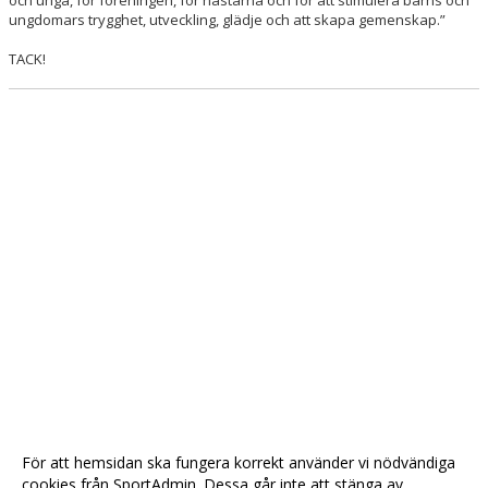
och unga, för föreningen, för hästarna och för att stimulera barns och
ungdomars trygghet, utveckling, glädje och att skapa gemenskap.”
TACK!
För att hemsidan ska fungera korrekt använder vi nödvändiga
cookies från SportAdmin. Dessa går inte att stänga av.