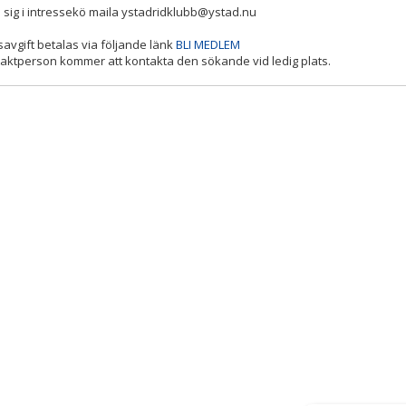
la sig i intressekö maila ystadridklubb@ystad.nu
vgift betalas via följande länk
BLI MEDLEM
aktperson kommer att kontakta den sökande vid ledig plats.