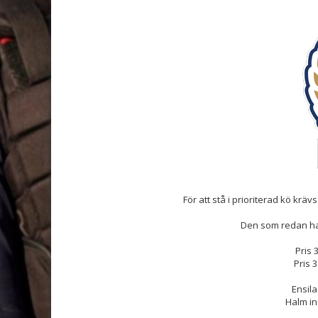
För att stå i prioriterad kö k
Den som redan har 
Pris 
Pris 3
Ensila
Halm in