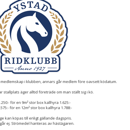
rävs medlemskap i klubben, annars går medlem före oavsett ködatum.
stallplats äger alltid företräde om man ställt sig i kö.
3.250:- för en 9m² stor box kallhyra 1.625:-
.575:- för en 12m² stor box kallhyra 1.788:-
ge kan köpas till enligt gällande dagspris.
går ej. Strömedel hanteras av hästägaren.