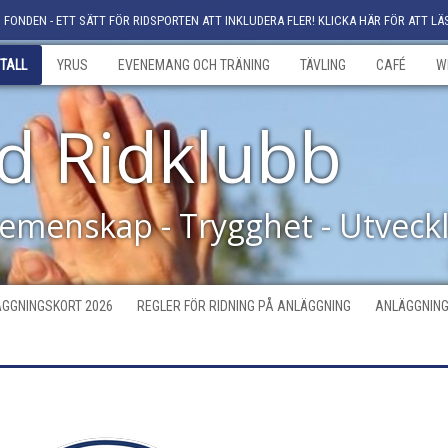
FONDEN - ETT SÄTT FÖR RIDSPORTEN ATT INKLUDERA FLER! KLICKA HÄR FÖR ATT LÄ
TALL
YRUS
EVENEMANG OCH TRÄNING
TÄVLING
CAFÉ
W
d Ridklubb
Gemenskap - Trygghet - Utveck
GGNINGSKORT 2026
REGLER FÖR RIDNING PÅ ANLÄGGNING
ANLÄGGNING