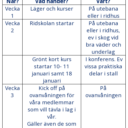
När?
Vad händer?
Vart?
Vecka
Läger och kurser
På utebana
KONFERENSPAKET
1
eller i ridhus
Vecka
Ridskolan startar
På utebana
2
eller i ridhus,
ev i skog vid
bra väder och
underlag
Grönt kort kurs
I konferens. Ev
startar 10- 11
vissa praktiska
januari samt 18
delar i stall
januari
Vecka
Kick off på
På
3
ovanvåningen för
ovanvåningen
våra medlemmar
som vill tävla i lag i
vår.
Gäller även de som