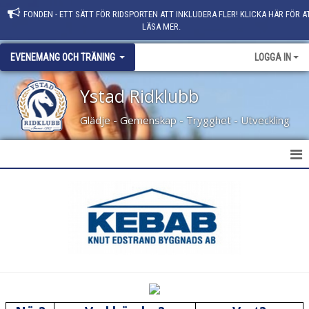
FONDEN - ETT SÄTT FÖR RIDSPORTEN ATT INKLUDERA FLER! KLICKA HÄR FÖR A
LÄSA MER.
EVENEMANG OCH TRÄNING
LOGGA IN
Ystad Ridklubb
Glädje - Gemenskap - Trygghet - Utveckling
EVENEMANG
KLUBBMÄSTERSKAP
PAY AND JUMP
PAY AND RIDE
MORGONRIDNING