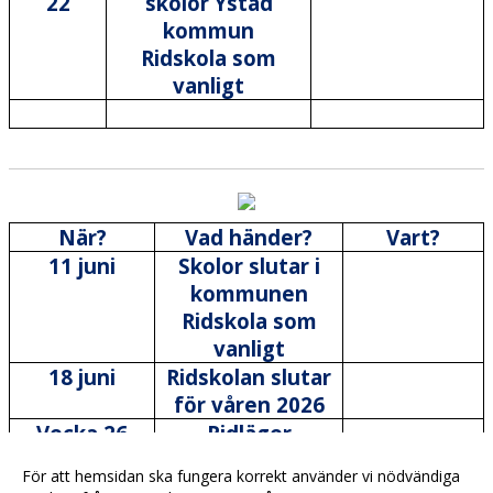
22
skolor Ystad
kommun
Ridskola som
vanligt
När?
Vad händer?
Vart?
11 juni
Skolor slutar i
kommunen
Ridskola som
vanligt
18 juni
Ridskolan slutar
för våren 2026
Vecka 26
Ridläger
Vecka 27
Hästar ledigt
För att hemsidan ska fungera korrekt använder vi nödvändiga