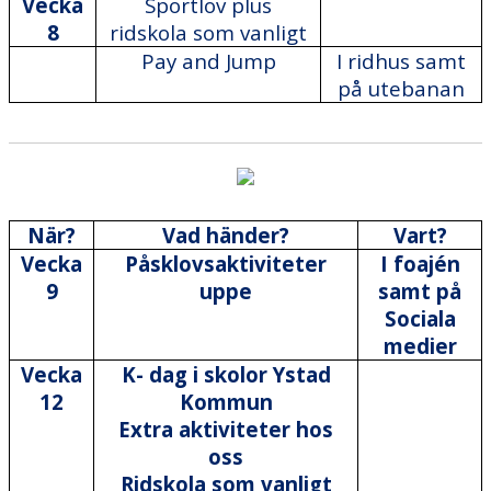
Vecka
Sportlov plus
8
ridskola som vanligt
Pay and Jump
I ridhus samt
på utebanan
När?
Vad händer?
Vart?
Vecka
Påsklovsaktiviteter
I foajén
9
uppe
samt på
Sociala
medier
Vecka
K- dag i skolor Ystad
12
Kommun
Extra aktiviteter hos
oss
Ridskola som vanligt