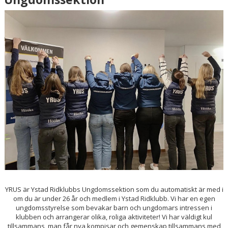
ÅRETS FÖRENING 2023
SPONSORER OCH SAMARBETSPARTNERS
STÖDMEDLEM
KLÄDKOLLEKTION
KALAS YRUS X PINCHOS
KÄPPAHÄSTEN GRAND PRIX
JULSHOW
SCHEMA YRUS AKTIVITETER
YRUS är Ystad Ridklubbs Ungdomssektion som du automatiskt är med i
MEDLEMSSKÅP
om du är under 26 år och medlem i Ystad Ridklubb. Vi har en egen
ungdomsstyrelse som bevakar barn och ungdomars intressen i
klubben och arrangerar olika, roliga aktiviteter! Vi har väldigt kul
tillsammans, man får nya kompisar och gemenskap tillsammans med