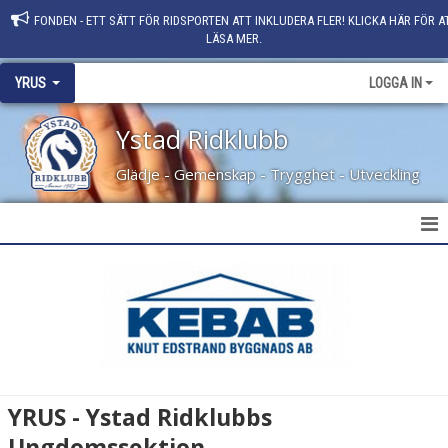
FONDEN - ETT SÄTT FÖR RIDSPORTEN ATT INKLUDERA FLER! KLICKA HÄR FÖR A
LÄSA MER.
YRUS
LOGGA IN
Ystad Ridklubb
Glädje - Gemenskap - Trygghet - Utveckling
YRUS - YSTAD RIDKLUBBS UNGDOMSSEKTION
STYRELSE 2025
YRUS VÄRDEGRUND
TRYGGHETSPRISET 2022
YRUS - Ystad Ridklubbs
ÅRETS UNGDOMSSEKTION SKÅNE 2023
Ungdomssektion