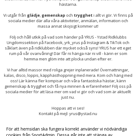
hästarna.
Vi utgår från
glädje
,
gemenskap
och
trygghet
i allt vi gör. Vi finns på
sociala medier där alla våra aktiviteter, anmälan, information och
massa annat skojsigt kommer ut!
Följ och håll utkik på vad som händer på YRUS - Ystad Ridklubbs
Ungdomssektion på Facebook, yrk_yrus på Instagram & TikTok och
såklart även på ridklubben där mycket också syns! YRUS har ett eget
rum på vår ovanvåning! Där får ni hänga när ni vill - känn er som
hemma men glöm inte att plocka undan efter er.
Vi har alltid massor med roliga grejer inplanerade! Övernattningar,
kalas, disco, loppis, käpphästhoppning med mera. Kom och häng med
oss! Lär känna fler kompisar och våra fantastiska hästar, känn
gemenskap & trygghet och få nya minnen & erfarenheter! Följ oss på
sociala medier för att läsa mer om vad vi gör och vad som är aktuellt
just nu.
Hoppas att vi ses!
Kontakt på mejl: yrus@ystad.nu
För att hemsidan ska fungera korrekt använder vi nödvändiga
cookies från SportAdmin. Dessa går inte att stänga av.