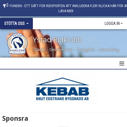
FONDEN - ETT SÄTT FÖR RIDSPORTEN ATT INKLUDERA FLER! KLICKA HÄR FÖR A
LÄSA MER.
STÖTTA OSS
LOGGA IN
Ystad Ridklubb
Glädje - Gemenskap - Trygghet - Utveckling
SPONSORINFO
HÄSTFADDER
STÖTTA
Sponsra