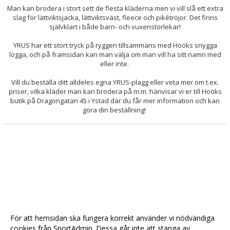
Man kan brodera i stort sett de flesta kläderna men vi vill slå ett extra
slag för lättviktsjacka, lättviktsväst, fleece och pikétröjor. Det finns
självklart i både barn- och vuxenstorlekar!
YRUS har ett stort tryck på ryggen tillsammans med Hööks snygga
logga, och på framsidan kan man välja om man vill ha sitt namn med
eller inte.
Vill du beställa ditt alldeles egna YRUS-plagg eller veta mer om t.ex.
priser, vilka kläder man kan brodera på m.m. hänvisar vi er till Hööks
butik på Dragongatan 45 i Ystad där du får mer information och kan
göra din beställning!
För att hemsidan ska fungera korrekt använder vi nödvändiga
cookies från SportAdmin. Dessa går inte att stänga av.