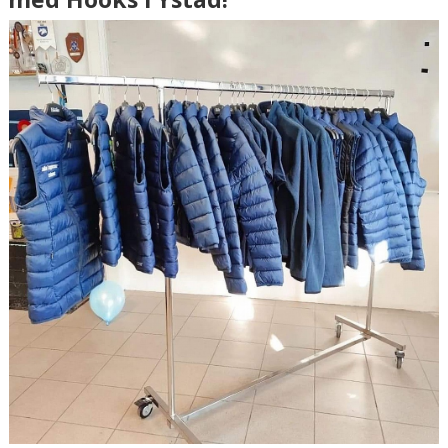
ÅRETS FÖRENING 2023
SPONSORER OCH SAMARBETSPARTNERS
STÖDMEDLEM
KLÄDKOLLEKTION
KALAS YRUS X PINCHOS
KÄPPAHÄSTEN GRAND PRIX
JULSHOW
SCHEMA YRUS AKTIVITETER
MEDLEMSSKÅP