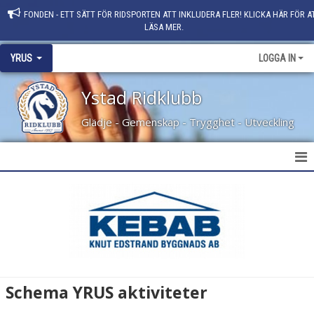
FONDEN - ETT SÄTT FÖR RIDSPORTEN ATT INKLUDERA FLER! KLICKA HÄR FÖR A
LÄSA MER.
YRUS
LOGGA IN
Ystad Ridklubb
Glädje - Gemenskap - Trygghet - Utveckling
YRUS - YSTAD RIDKLUBBS UNGDOMSSEKTION
STYRELSE 2025
YRUS VÄRDEGRUND
TRYGGHETSPRISET 2022
Schema YRUS aktiviteter
ÅRETS UNGDOMSSEKTION SKÅNE 2023