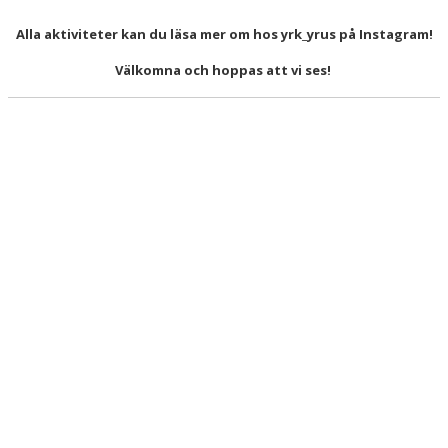
ÅRETS FÖRENING 2023
Alla aktiviteter kan du läsa mer om hos yrk_yrus på Instagram!
Välkomna och hoppas att vi ses!
SPONSORER OCH SAMARBETSPARTNERS
STÖDMEDLEM
KLÄDKOLLEKTION
KALAS YRUS X PINCHOS
KÄPPAHÄSTEN GRAND PRIX
JULSHOW
SCHEMA YRUS AKTIVITETER
MEDLEMSSKÅP