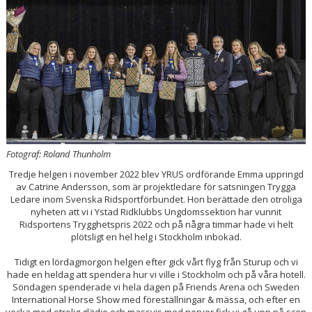
ÅRETS FÖRENING 2023
SPONSORER OCH SAMARBETSPARTNERS
STÖDMEDLEM
KLÄDKOLLEKTION
KALAS YRUS X PINCHOS
Fotograf: Roland Thunholm
KÄPPAHÄSTEN GRAND PRIX
Tredje helgen i november 2022 blev YRUS ordförande Emma uppringd
av Catrine Andersson, som är projektledare för satsningen Trygga
Ledare inom Svenska Ridsportförbundet. Hon berättade den otroliga
JULSHOW
nyheten att vi i Ystad Ridklubbs Ungdomssektion har vunnit
Ridsportens Trygghetspris 2022 och på några timmar hade vi helt
SCHEMA YRUS AKTIVITETER
plötsligt en hel helg i Stockholm inbokad.
Tidigt en lördagmorgon helgen efter gick vårt flyg från Sturup och vi
MEDLEMSSKÅP
hade en heldag att spendera hur vi ville i Stockholm och på våra hotell.
Söndagen spenderade vi hela dagen på Friends Arena och Sweden
International Horse Show med föreställningar & mässa, och efter en