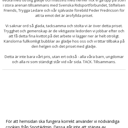
vecka med otrolig glädje och massvis med nerver fick vi gå upp på scen
i stora arenan tillsammans med Svenska Ridsportförbundet, Stiftelsen
Friends, Trygga Ledare och vår självaste förebild Peder Fredricson för
att ta emot det är ärofyllda priset.
Vi saknar ord så glada, tacksamma och stolta vi är över detta priset.
Trygghet och gemenskap är de viktigaste ledorden vi jobbar efter och
att få detta fina kvittot på det arbete vi lägger ner är helt otroligt.
Känslorna fullkomligt bubblar av glädje hos oss och vi tittar tillbaka på
den helgen och det priset med glädje.
Detta är inte bara vårt pris, utan ert också - alla våra barn, ungdomar
och alla ni som ständigt står vid vår sida. TACK. Tillsammans.
För att hemsidan ska fungera korrekt använder vi nödvändiga
cookies från SportAdmin. Dessa går inte att stänga av.