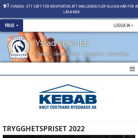
FONDEN - ETT SÄTT FÖR RIDSPORTEN ATT INKLUDERA FLER! KLICKA HÄR FÖR A
LÄSA MER.
YRUS
LOGGA IN
Ystad Ridklubb
Glädje - Gemenskap - Trygghet - Utveckling
YRUS - YSTAD RIDKLUBBS UNGDOMSSEKTION
STYRELSE 2025
YRUS VÄRDEGRUND
TRYGGHETSPRISET 2022
TRYGGHETSPRISET 2022
ÅRETS UNGDOMSSEKTION SKÅNE 2023