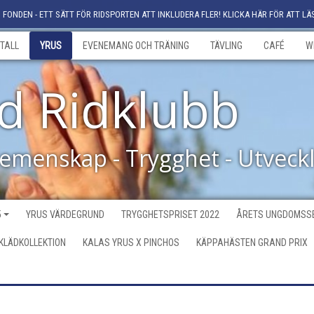
FONDEN - ETT SÄTT FÖR RIDSPORTEN ATT INKLUDERA FLER! KLICKA HÄR FÖR ATT LÄ
TALL
YRUS
EVENEMANG OCH TRÄNING
TÄVLING
CAFÉ
W
d Ridklubb
Gemenskap - Trygghet - Utveck
5
YRUS VÄRDEGRUND
TRYGGHETSPRISET 2022
ÅRETS UNGDOMSSE
KLÄDKOLLEKTION
KALAS YRUS X PINCHOS
KÄPPAHÄSTEN GRAND PRIX