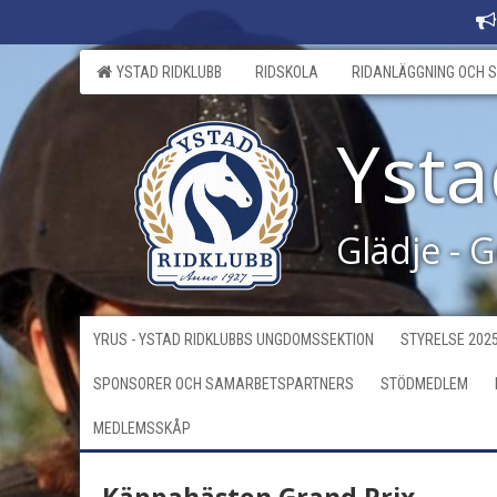
YSTAD RIDKLUBB
RIDSKOLA
RIDANLÄGGNING OCH S
Ysta
Glädje - 
YRUS - YSTAD RIDKLUBBS UNGDOMSSEKTION
STYRELSE 202
SPONSORER OCH SAMARBETSPARTNERS
STÖDMEDLEM
MEDLEMSSKÅP