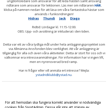
ungdomsledare som ansvarar för att leda hästen samt ansvarig
ridlärare som ansvarar för lektionen. Läs mer om ridläraren
HÄR
.
klicka på namnen nedan för att läsa om våra fantastiska hästar som
används i funkisridningen!
Hidras
Thundi
Jack
Diago
Ridtid: Lördagar kl. 11:15-12:00.
OBS: Upp- och avsittning är inkluderat i den tiden.
Detta var ett av våra tydliga mål under hela anläggningsprojektet som
via Allmänna Arvsfonden blev verklighet. Att vår anläggning är
tillgänglig för alla och även våra aktiviteter. Detta är stort för oss och vi
välkomnar era intresseanmälningar. För information har vi ingen lift,
men en nyrenoverad bred ramp.
Har ni frågor eller vill anmäla ert intresse? Mejla:
ystadridklubb@ystad.nu
.
För att hemsidan ska fungera korrekt använder vi nödvändiga
cookies från SportAdmin. Dessa går inte att stänga av.