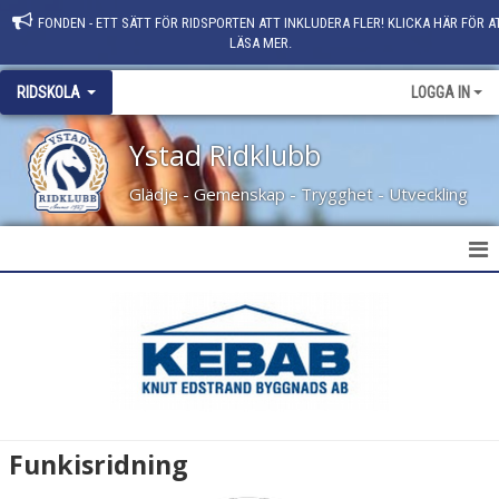
FONDEN - ETT SÄTT FÖR RIDSPORTEN ATT INKLUDERA FLER! KLICKA HÄR FÖR A
LÄSA MER.
RIDSKOLA
LOGGA IN
Ystad Ridklubb
Glädje - Gemenskap - Trygghet - Utveckling
VÅRTERMINEN 2026
RIDHUSSCHEMA VT 2026
STALLVÄRD
LÄRA MED HÄST
Funkisridning
FUNKISRIDNING