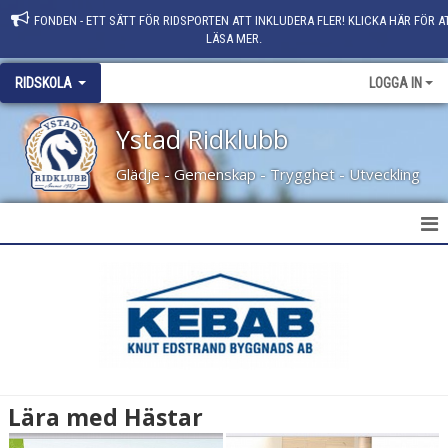
FONDEN - ETT SÄTT FÖR RIDSPORTEN ATT INKLUDERA FLER! KLICKA HÄR FÖR A
LÄSA MER.
RIDSKOLA
LOGGA IN
Ystad Ridklubb
Glädje - Gemenskap - Trygghet - Utveckling
VÅRTERMINEN 2026
RIDHUSSCHEMA VT 2026
STALLVÄRD
LÄRA MED HÄST
Lära med Hästar
FUNKISRIDNING