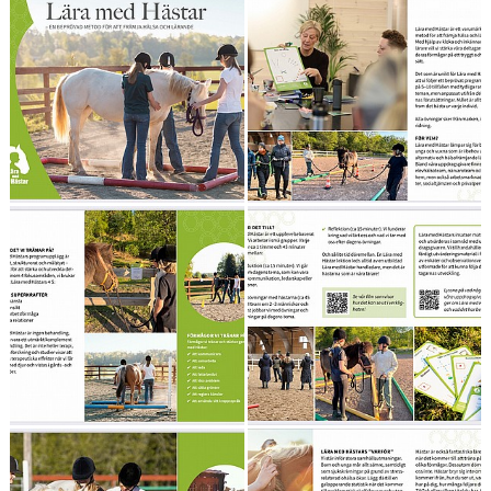
MÅLSÄTTNING RIDSKOLANS GRUPPER
NY PÅ RIDSKOLAN?
PRISLISTA
FONDEN
HÖSTTERMINENS TEMAVECKA