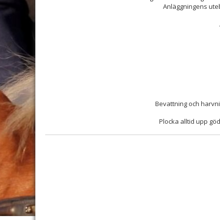
Anläggningens uteb
Bevattning och harvn
Plocka alltid upp gö