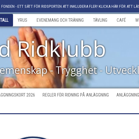
FONDEN - ETT SÄTT FÖR RIDSPORTEN ATT INKLUDERA FLER! KLICKA HÄR FÖR ATT LÄ
TALL
YRUS
EVENEMANG OCH TRÄNING
TÄVLING
CAFÉ
W
d Ridklubb
Gemenskap - Trygghet - Utveck
GGNINGSKORT 2026
REGLER FÖR RIDNING PÅ ANLÄGGNING
ANLÄGGNING