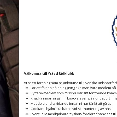
Välkomna till Ystad Ridklubb!
Vi är en förening som är anknutna till Svenska Ridsportfö
För att få rida på anläggning ska man vara medlem på Y
Ryttare/medlem som missbrukar sitt förtroende kommer
Knacka innan ni går in, knacka även på ridhusport in
Meddela andra ridande innan ni har tänkt att gå ut.
Godkänd hjälm ska bäras vid ALL hantering av häst.
Eventuella medhjälpare/syskon/föräldrar hänvisas till