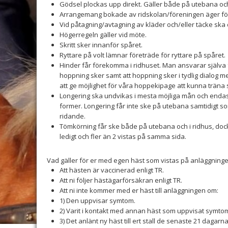
Gödsel plockas upp direkt. Gäller både på utebana och i
Arrangemang bokade av ridskolan/föreningen äger fö
Vid påtagning/avtagning av kläder och/eller täcke ska d
Högerregeln gäller vid möte.
Skritt sker innanför spåret.
Ryttare på volt lämnar företräde för ryttare på spåret.
Hinder får förekomma i ridhuset. Man ansvarar själva f
hoppning sker samt att hoppning sker i tydlig dialog 
att ge möjlighet för våra hoppekipage att kunna trän
Longering ska undvikas i mesta möjliga mån och endas
former. Longering får inte ske på utebana samtidigt so
ridande.
Tömkörning får ske både på utebana och i ridhus, dock
ledigt och fler än 2 vistas på samma sida.
Vad gäller för er med egen häst som vistas på anläggninge
Att hästen är vaccinerad enligt TR.
Att ni följer hästägarförsäkran enligt TR.
Att ni inte kommer med er häst till anläggningen om:
1) Den uppvisar symtom.
2) Varit i kontakt med annan häst som uppvisat symto
3) Det anlänt ny häst till ert stall de senaste 21 dagarna