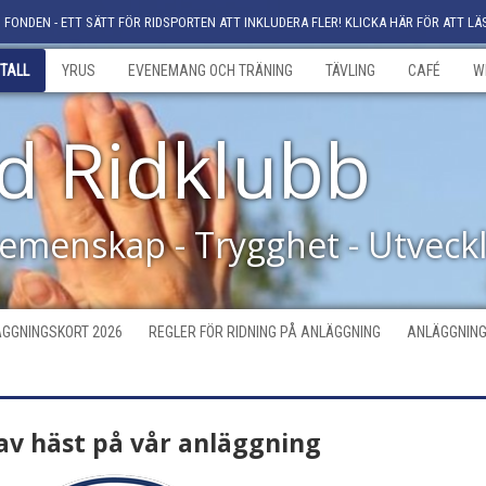
FONDEN - ETT SÄTT FÖR RIDSPORTEN ATT INKLUDERA FLER! KLICKA HÄR FÖR ATT LÄ
TALL
YRUS
EVENEMANG OCH TRÄNING
TÄVLING
CAFÉ
W
d Ridklubb
Gemenskap - Trygghet - Utveck
GGNINGSKORT 2026
REGLER FÖR RIDNING PÅ ANLÄGGNING
ANLÄGGNING
av häst på vår anläggning