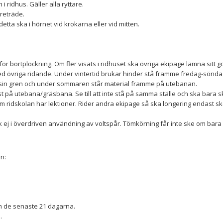
 ridhus. Gäller alla ryttare.
reträde.
etta ska i hörnet vid krokarna eller vid mitten.
ör bortplockning. Om fler visats i ridhuset ska övriga ekipage lämna sitt 
med övriga ridande. Under vintertid brukar hinder stå framme fredag-sönda
a sin gren och under sommaren står material framme på utebanan.
t på utebana/gräsbana. Se till att inte stå på samma ställe och ska bara
m ridskolan har lektioner. Rider andra ekipage så ska longering endast ske
 ej i överdriven användning av voltspår. Tömkörning får inte ske om bara 
n:
m de senaste 21 dagarna.
.