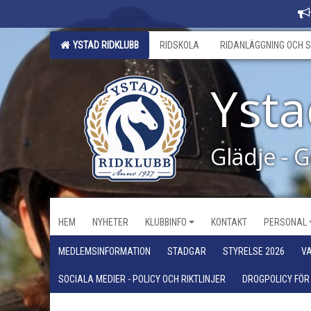
YSTAD RIDKLUBB
RIDSKOLA
RIDANLÄGGNING OCH S
Ysta
Glädje - 
HEM
NYHETER
KLUBBINFO
KONTAKT
PERSONAL
MEDLEMSINFORMATION
STADGAR
STYRELSE 2026
VA
SOCIALA MEDIER - POLICY OCH RIKTLINJER
DROGPOLICY FÖR