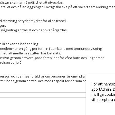
hästar ska man få möjlighet att utvecklas.
, i stallet och på anläggningen i övrigt ska ske på ett säkert sätt. Ridning m
od stämning betyder mycket för allas trivsel.
gen.
om någonting är trasigt och behöver åtgärdas.
ch kränkande behandling.
a medlemmar en gång per termin i samband med teoriundervisning.
 med att medlemsavgiften har betalats.
r ansvar genom att vara goda förebilder för våra barn och ungdomar.
relsen varje år.
 person och dennes föräldrar om personen är omyndig.
likter lösas genom samtal och med respekt för de som berörs. Som en sist
För att hemsi
SportAdmin. D
frivilliga cook
vill acceptera
Anpassa dina 