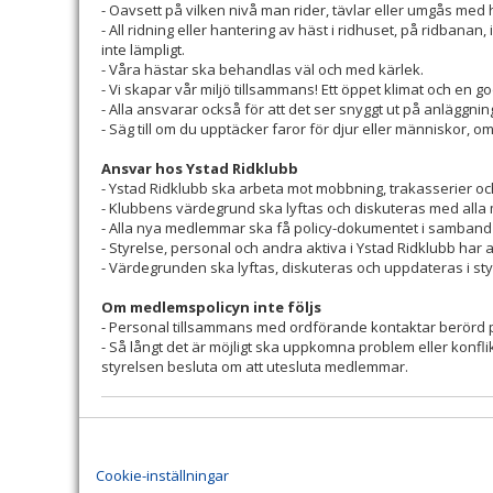
- Oavsett på vilken nivå man rider, tävlar eller umgås med 
- All ridning eller hantering av häst i ridhuset, på ridbanan
inte lämpligt.
- Våra hästar ska behandlas väl och med kärlek.
- Vi skapar vår miljö tillsammans! Ett öppet klimat och en g
- Alla ansvarar också för att det ser snyggt ut på anläggnin
- Säg till om du upptäcker faror för djur eller människor, 
Ansvar hos Ystad Ridklubb
- Ystad Ridklubb ska arbeta mot mobbning, trakasserier o
- Klubbens värdegrund ska lyftas och diskuteras med all
- Alla nya medlemmar ska få policy-dokumentet i samband
- Styrelse, personal och andra aktiva i Ystad Ridklubb ha
- Värdegrunden ska lyftas, diskuteras och uppdateras i sty
Om medlemspolicyn inte följs
- Personal tillsammans med ordförande kontaktar berörd
- Så långt det är möjligt ska uppkomna problem eller konf
styrelsen besluta om att utesluta medlemmar.
Cookie-inställningar