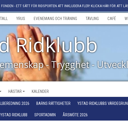
FONDEN - ETT SÄTT FÖR RIDSPORTEN ATT INKLUDERA FLER! KLICKA HÄR FÖR ATT LÄ
TALL
YRUS
EVENEMANG OCH TRÄNING
TÄVLING
CAFÉ
W
d Ridklubb
Gemenskap - Trygghet - Utveck
HÄSTAR
KALENDER
LBEREDNING 2026
BARNS RÄTTIGHETER
YSTAD RIDKLUBBS VÄRDEGRUN
 YSTAD RIDKLUBB
SPORTADMIN
ÅRSMÖTE 2026