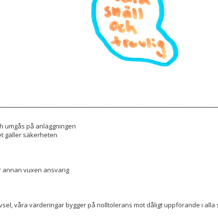
 och umgås på anläggningen
et gäller säkerheten
ler annan vuxen ansvarig
rivsel, våra värderingar bygger på nolltolerans mot dåligt uppförande i a