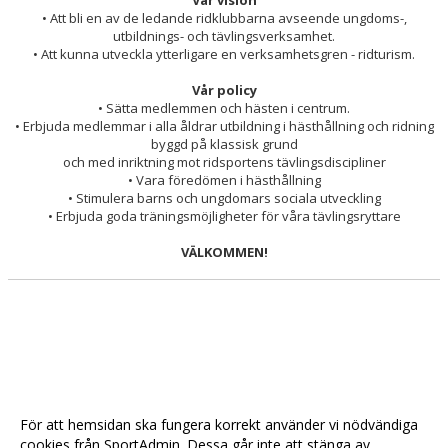
Vår vision
PERSONAL
• Att bli en av de ledande ridklubbarna avseende ungdoms-,
utbildnings- och tävlingsverksamhet.
• Att kunna utveckla ytterligare en verksamhetsgren - ridturism.
HÄSTAR
Vår policy
KALENDER
• Sätta medlemmen och hästen i centrum.
• Erbjuda medlemmar i alla åldrar utbildning i hästhållning och ridning
byggd på klassisk grund
och med inriktning mot ridsportens tävlingsdiscipliner
• Vara föredömen i hästhållning
• Stimulera barns och ungdomars sociala utveckling
• Erbjuda goda träningsmöjligheter för våra tävlingsryttare
VÄLKOMMEN!
För att hemsidan ska fungera korrekt använder vi nödvändiga
cookies från SportAdmin. Dessa går inte att stänga av.