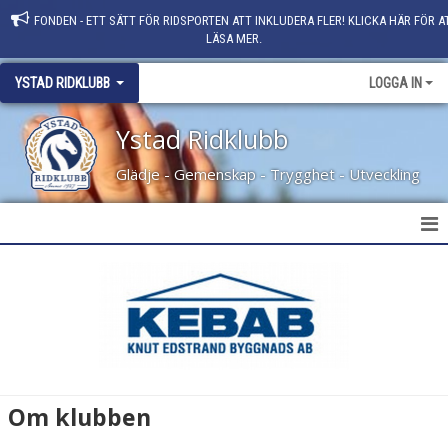
FONDEN - ETT SÄTT FÖR RIDSPORTEN ATT INKLUDERA FLER! KLICKA HÄR FÖR A
LÄSA MER.
YSTAD RIDKLUBB
LOGGA IN
Ystad Ridklubb
Glädje - Gemenskap - Trygghet - Utveckling
HEM
NYHETER
KLUBBINFO
MEDLEMSINFORMATION
Om klubben
STADGAR