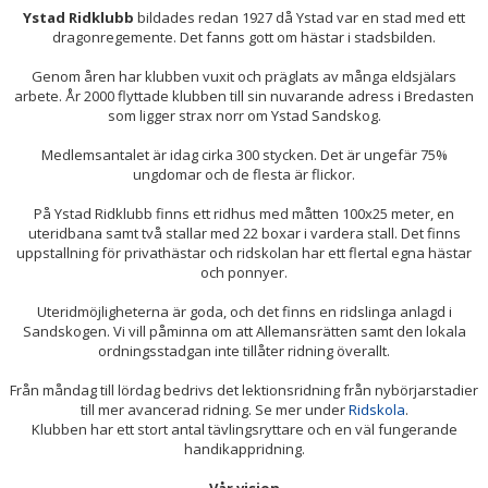
Ystad Ridklubb
bildades redan 1927 då Ystad var en stad med ett
STYRELSE 2026
dragonregemente. Det fanns gott om hästar i stadsbilden.
Genom åren har klubben vuxit och präglats av många eldsjälars
VALBEREDNING 2026
arbete. År 2000 flyttade klubben till sin nuvarande adress i Bredasten
som ligger strax norr om Ystad Sandskog.
BARNS RÄTTIGHETER
Medlemsantalet är idag cirka 300 stycken. Det är ungefär 75%
ungdomar och de flesta är flickor.
YSTAD RIDKLUBBS VÄRDEGRUND
På Ystad Ridklubb finns ett ridhus med måtten 100x25 meter, en
VISIONSDOKUMENT
uteridbana samt två stallar med 22 boxar i vardera stall. Det finns
uppstallning för privathästar och ridskolan har ett flertal egna hästar
SOCIALA MEDIER - POLICY OCH RIKTLINJER
och ponnyer.
Uteridmöjligheterna är goda, och det finns en ridslinga anlagd i
DROGPOLICY FÖR YSTAD RIDKLUBB
Sandskogen. Vi vill påminna om att Allemansrätten samt den lokala
ordningsstadgan inte tillåter ridning överallt.
SPORTADMIN
Från måndag till lördag bedrivs det lektionsridning från nybörjarstadier
till mer avancerad ridning. Se mer under
Ridskola
.
ÅRSMÖTE 2026
Klubben har ett stort antal tävlingsryttare och en väl fungerande
handikappridning.
KONTAKT