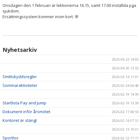
Onsdagen den 1 februari är lektionerna 16.15, samt 17.00 inställda pga
sjukdom.
HÄSTAR
Ersättningssystem kommer inom kort. 🌸
KALENDER
Nyhetsarkiv
2026-06-22 14:02
2026-04-20 13:32
Smittskyddsregler
2026-03-16 11:01
Sommaraktiviteter
2026-02-24 06:48
2026-02-19 14:30
Startlista Pay and Jump
2026-02-19 13:39
Dokument inför årsmötet
2026-02-17 08:55
Kontoret är stängt
2026-02-16 07:51
2026-02-13 19:01
Sportlov
2026-02-12 11:11