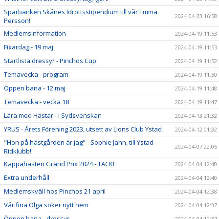
Sparbanken Skånes Idrottsstipendium till vår Emma
2024-04-23 16:58
Persson!
Medlemsinformation
2024-04-19 11:53
Fixardag - 19 maj
2024-04-19 11:53
Startlista dressyr - Pinchos Cup
2024-04-19 11:52
Temavecka - program
2024-04-19 11:50
Öppen bana - 12 maj
2024-04-19 11:48
Temavecka - vecka 18
2024-04-19 11:47
Lära med Hästar - i Sydsvenskan
2024-04-13 21:32
YRUS - Årets Förening 2023, utsett av Lions Club Ystad
2024-04-12 01:32
"Hon på hästgården är jag" - Sophie Jahn, till Ystad
2024-04-07 22:06
Ridklubb!
Käppahästen Grand Prix 2024 - TACK!
2024-04-04 12:40
Extra underhåll
2024-04-04 12:40
Medlemskväll hos Pinchos 21 april
2024-04-04 12:38
Vår fina Olga söker nytt hem
2024-04-04 12:37
Öppen bana - dressyr
2024-04-04 12:37