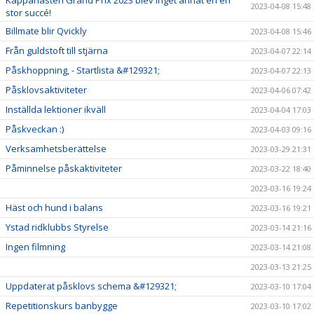
Käppahästen Grand Prix 2023 blev inget annat en en
2023-04-08 15:48
stor succé!
Billmate blir Qvickly
2023-04-08 15:46
Från guldstoft till stjärna
2023-04-07 22:14
Påskhoppning, - Startlista &#129321;
2023-04-07 22:13
Påsklovsaktiviteter
2023-04-06 07:42
Inställda lektioner ikväll
2023-04-04 17:03
Påskveckan :)
2023-04-03 09:16
Verksamhetsberättelse
2023-03-29 21:31
Påminnelse påskaktiviteter
2023-03-22 18:40
2023-03-16 19:24
Häst och hund i balans
2023-03-16 19:21
Ystad ridklubbs Styrelse
2023-03-14 21:16
Ingen filmning
2023-03-14 21:08
2023-03-13 21:25
Uppdaterat påsklovs schema &#129321;
2023-03-10 17:04
Repetitionskurs banbygge
2023-03-10 17:02