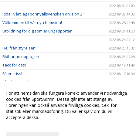
2022-08-30 07:09
Rida i vårt lag i ponnyallsvenskan division 2?
2022-08-29 14:32
Välkommen till vår nya hemsida!
2022-08-25 06:45
Utbildning för dig som är ung i sporten
2022-08-24 11:53
2022-08-24 07:12
Hej från styrelsen!
2022-08-23 15:32
Ridbanan upptagen
2022-08-23 07:25
Tack för oss!
2022-08-19 11:48
Få en triss!
2022-08-17 10:34
Efterlysning - historia
2022-08-08 11:53
2022-08-04 15:09
För att hemsidan ska fungera korrekt använder vi nödvändiga
Ridskolestart
cookies från SportAdmin. Dessa går inte att stänga av.
2022-08-03 07:31
Föreningen kan också använda frivilliga cookies, t.ex. för
Ystad Saltsjöbads champions tour!
2022-07-23 18:00
statistik eller marknadsföring. Du väljer själv om du vill
acceptera dessa.
Anpassa dina val
Cookie-
Gå till