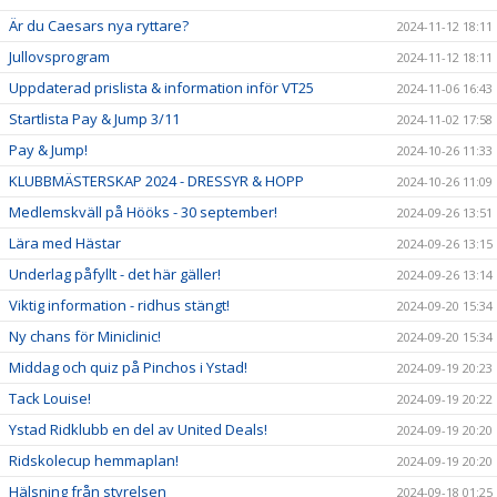
Är du Caesars nya ryttare?
2024-11-12 18:11
Jullovsprogram
2024-11-12 18:11
Uppdaterad prislista & information inför VT25
2024-11-06 16:43
Startlista Pay & Jump 3/11
2024-11-02 17:58
Pay & Jump!
2024-10-26 11:33
KLUBBMÄSTERSKAP 2024 - DRESSYR & HOPP
2024-10-26 11:09
Medlemskväll på Hööks - 30 september!
2024-09-26 13:51
Lära med Hästar
2024-09-26 13:15
Underlag påfyllt - det här gäller!
2024-09-26 13:14
Viktig information - ridhus stängt!
2024-09-20 15:34
Ny chans för Miniclinic!
2024-09-20 15:34
Middag och quiz på Pinchos i Ystad!
2024-09-19 20:23
Tack Louise!
2024-09-19 20:22
Ystad Ridklubb en del av United Deals!
2024-09-19 20:20
Ridskolecup hemmaplan!
2024-09-19 20:20
Hälsning från styrelsen
2024-09-18 01:25