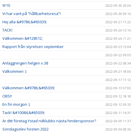
9/10
2022-09-30 20:06
Vi har varit på ”hållbarhetsresa”!
2022-09-30 09:16
Hej alla &#9786;&#65039;
2022-09-27 11:22
TACK!
2022-09-26 13:16
Välkommen &#128512;
2022-09-26 11:21
Rapport från styrelsen september
2022-09-25 13:04
2022-09-22 09:05
Anläggningen helgen v.38
2022-09-22 08:34
Välkommen :)
2022-09-21 18:06
2022-09-17 11:12
Välkommen &#9786;&#65039;
2022-09-13 07:03
OBS!!
2022-09-12 18:18
En fin morgon :)
2022-09-12 09:33
Tack! &#10084;&#65039;
2022-09-11 14:31
Är ditt företag Ystad ridklubbs nästa hindersponsor?
2022-09-09 11:37
Söndagselev hösten 2022
2022-09-06 08:36