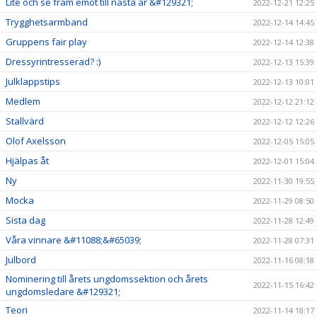
Lite och se fram emot till nästa år &#129321;
2022-12-21 12:25
Trygghetsarmband
2022-12-14 14:45
Gruppens fair play
2022-12-14 12:38
Dressyrintresserad? :)
2022-12-13 15:39
Julklappstips
2022-12-13 10:01
Medlem
2022-12-12 21:12
Stallvärd
2022-12-12 12:26
Olof Axelsson
2022-12-05 15:05
Hjälpas åt
2022-12-01 15:04
Ny
2022-11-30 19:55
Mocka
2022-11-29 08:50
Sista dag
2022-11-28 12:49
Våra vinnare &#11088;&#65039;
2022-11-28 07:31
Julbord
2022-11-16 08:18
Nominering till årets ungdomssektion och årets
2022-11-15 16:42
ungdomsledare &#129321;
Teori
2022-11-14 18:17