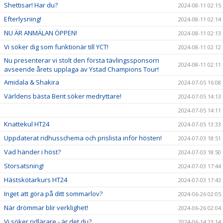
Shettisar! Har du?
2024-08-11 02:15
Efterlysning!
2024-08-11 02:14
NU ÄR ANMÄLAN ÖPPEN!
2024-08-11 02:13
Vi söker dig som funktionär till YCT!
2024-08-11 02:12
Nu presenterar vi stolt den första tävlingssponsorn
2024-08-11 02:11
avseende årets upplaga av Ystad Champions Tour!
Amidala & Shakira
2024-07-05 16:08
Världens bästa Berit söker medryttare!
2024-07-05 14:13
2024-07-05 14:11
Knattekul HT24
2024-07-05 13:33
Uppdaterat ridhusschema och prislista inför hösten!
2024-07-03 18:51
Vad händer i höst?
2024-07-03 18:50
Storsatsning!
2024-07-03 17:44
Hästskötarkurs HT24
2024-07-03 17:43
Inget att göra på ditt sommarlov?
2024-06-26 02:05
När drömmar blir verklighet!
2024-06-26 02:04
Vi söker ridlärare - är det du?
2024-06-14 23:14