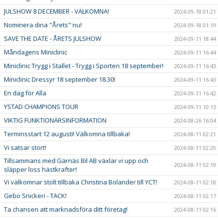
JULSHOW 8 DECEMBER - VÄLKOMNA!
2024-09-18 01:21
Nominera dina "Årets" nu!
2024-09-18 01:19
SAVE THE DATE - ÅRETS JULSHOW
2024-09-11 18:44
Måndagens Miniclinic
2024-09-11 16:44
Miniclinic Trygg i Stallet - Trygg i Sporten 18 september!
2024-09-11 16:43
Miniclinic Dressyr 18 september 18.30!
2024-09-11 16:43
En dag för Alla
2024-09-11 16:42
YSTAD CHAMPIONS TOUR
2024-09-11 10:13
VIKTIG FUNKTIONÄRSINFORMATION
2024-08-26 16:04
Terminsstart 12 augusti! Välkomna tillbaka!
2024-08-11 02:21
Vi satsar stort!
2024-08-11 02:20
Tillsammans med Gärnäs Bil AB växlar vi upp och
2024-08-11 02:19
släpper loss hästkrafter!
Vi välkomnar stolt tillbaka Christina Bolander till YCT!
2024-08-11 02:18
Gebo Snickeri - TACK!
2024-08-11 02:17
Ta chansen att marknadsföra ditt företag!
2024-08-11 02:16