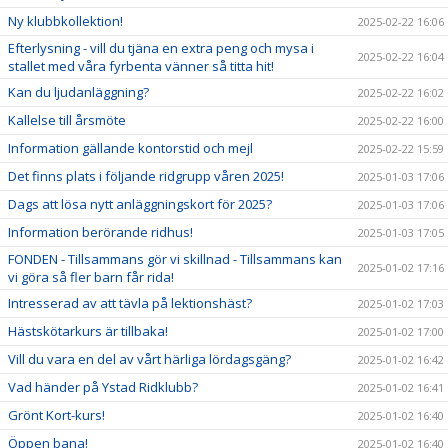
Ny klubbkollektion!
2025-02-22 16:06
Efterlysning - vill du tjäna en extra peng och mysa i
2025-02-22 16:04
stallet med våra fyrbenta vänner så titta hit!
Kan du ljudanläggning?
2025-02-22 16:02
Kallelse till årsmöte
2025-02-22 16:00
Information gällande kontorstid och mejl
2025-02-22 15:59
Det finns plats i följande ridgrupp våren 2025!
2025-01-03 17:06
Dags att lösa nytt anläggningskort för 2025?
2025-01-03 17:06
Information berörande ridhus!
2025-01-03 17:05
FONDEN - Tillsammans gör vi skillnad - Tillsammans kan
2025-01-02 17:16
vi göra så fler barn får rida!
Intresserad av att tävla på lektionshäst?
2025-01-02 17:03
Hästskötarkurs är tillbaka!
2025-01-02 17:00
Vill du vara en del av vårt härliga lördagsgäng?
2025-01-02 16:42
Vad händer på Ystad Ridklubb?
2025-01-02 16:41
Grönt Kort-kurs!
2025-01-02 16:40
Öppen bana!
2025-01-02 16:40