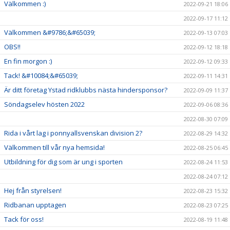
Välkommen :)
2022-09-21 18:06
2022-09-17 11:12
Välkommen &#9786;&#65039;
2022-09-13 07:03
OBS!!
2022-09-12 18:18
En fin morgon :)
2022-09-12 09:33
Tack! &#10084;&#65039;
2022-09-11 14:31
Är ditt företag Ystad ridklubbs nästa hindersponsor?
2022-09-09 11:37
Söndagselev hösten 2022
2022-09-06 08:36
2022-08-30 07:09
Rida i vårt lag i ponnyallsvenskan division 2?
2022-08-29 14:32
Välkommen till vår nya hemsida!
2022-08-25 06:45
Utbildning för dig som är ung i sporten
2022-08-24 11:53
2022-08-24 07:12
Hej från styrelsen!
2022-08-23 15:32
Ridbanan upptagen
2022-08-23 07:25
Tack för oss!
2022-08-19 11:48