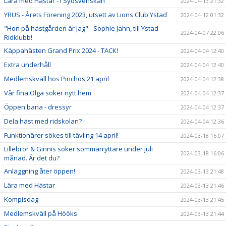
Lära med Hästar - i Sydsvenskan
2024-04-13 21:32
YRUS - Årets Förening 2023, utsett av Lions Club Ystad
2024-04-12 01:32
"Hon på hästgården är jag" - Sophie Jahn, till Ystad
2024-04-07 22:06
Ridklubb!
Käppahästen Grand Prix 2024 - TACK!
2024-04-04 12:40
Extra underhåll
2024-04-04 12:40
Medlemskväll hos Pinchos 21 april
2024-04-04 12:38
Vår fina Olga söker nytt hem
2024-04-04 12:37
Öppen bana - dressyr
2024-04-04 12:37
Dela häst med ridskolan?
2024-04-04 12:36
Funktionärer sökes till tävling 14 april!
2024-03-18 16:07
Lillebror & Ginnis söker sommarryttare under juli
2024-03-18 16:06
månad. Är det du?
Anläggning åter öppen!
2024-03-13 21:48
Lära med Hästar
2024-03-13 21:46
Kompisdag
2024-03-13 21:45
Medlemskväll på Hööks
2024-03-13 21:44