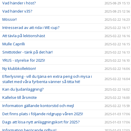
Vad händer i höst?
2025-08-29 15:13
Vad händer v35?
2025-08-25 12:56
Mössor!
2025-02-22 16:23
Intresserad av att rida i WE-cup?
2025-02-22 16:17
Att tävla på lektionshäst
2025-02-22 16:16
Mulle Caprilli
2025-02-22 16:15
Smittotider - tänk på det här!
2025-02-22 16:13
YRUS - styrelse för 2025!
2025-02-22 16:10
Ny klubbkollektion!
2025-02-22 16:06
Efterlysning - vill du tjäna en extra peng och mysa i
2025-02-22 16:04
stallet med våra fyrbenta vänner så titta hit!
Kan du ljudanläggning?
2025-02-22 16:02
Kallelse till årsmöte
2025-02-22 16:00
Information gällande kontorstid och mejl
2025-02-22 15:59
Det finns plats i följande ridgrupp våren 2025!
2025-01-03 17:06
Dags att lösa nytt anläggningskort för 2025?
2025-01-03 17:06
Information berörande ridhus!
2025-01-03 17:05