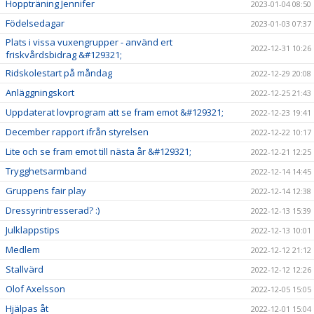
Hoppträning Jennifer
2023-01-04 08:50
Födelsedagar
2023-01-03 07:37
Plats i vissa vuxengrupper - använd ert
2022-12-31 10:26
friskvårdsbidrag &#129321;
Ridskolestart på måndag
2022-12-29 20:08
Anläggningskort
2022-12-25 21:43
Uppdaterat lovprogram att se fram emot &#129321;
2022-12-23 19:41
December rapport ifrån styrelsen
2022-12-22 10:17
Lite och se fram emot till nästa år &#129321;
2022-12-21 12:25
Trygghetsarmband
2022-12-14 14:45
Gruppens fair play
2022-12-14 12:38
Dressyrintresserad? :)
2022-12-13 15:39
Julklappstips
2022-12-13 10:01
Medlem
2022-12-12 21:12
Stallvärd
2022-12-12 12:26
Olof Axelsson
2022-12-05 15:05
Hjälpas åt
2022-12-01 15:04