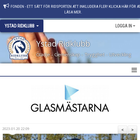
FONDEN - ETT SÄTT FÖR RIDSPORTEN ATT INKLUDERA FLER! KLICKA HÄR FÖR A
LÄSA MER.
YSTAD RIDKLUBB
LOGGA IN
Ystad Ridklubb
Glädje - Gemenskap - Trygghet - Utveckling
HEM
NYHETER
KLUBBINFO
KONTAKT
2023-01-20 22:09
<
>
PERSONAL