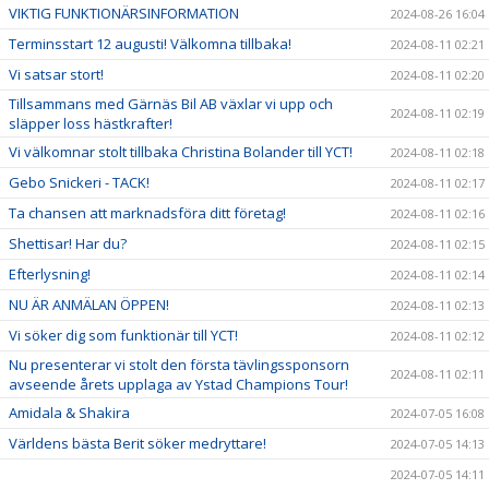
VIKTIG FUNKTIONÄRSINFORMATION
2024-08-26 16:04
Terminsstart 12 augusti! Välkomna tillbaka!
2024-08-11 02:21
Vi satsar stort!
2024-08-11 02:20
Tillsammans med Gärnäs Bil AB växlar vi upp och
2024-08-11 02:19
släpper loss hästkrafter!
Vi välkomnar stolt tillbaka Christina Bolander till YCT!
2024-08-11 02:18
Gebo Snickeri - TACK!
2024-08-11 02:17
Ta chansen att marknadsföra ditt företag!
2024-08-11 02:16
Shettisar! Har du?
2024-08-11 02:15
Efterlysning!
2024-08-11 02:14
NU ÄR ANMÄLAN ÖPPEN!
2024-08-11 02:13
Vi söker dig som funktionär till YCT!
2024-08-11 02:12
Nu presenterar vi stolt den första tävlingssponsorn
2024-08-11 02:11
avseende årets upplaga av Ystad Champions Tour!
Amidala & Shakira
2024-07-05 16:08
Världens bästa Berit söker medryttare!
2024-07-05 14:13
2024-07-05 14:11