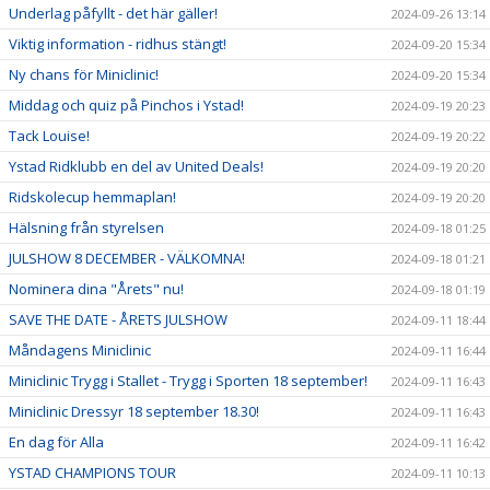
Underlag påfyllt - det här gäller!
2024-09-26 13:14
Viktig information - ridhus stängt!
2024-09-20 15:34
Ny chans för Miniclinic!
2024-09-20 15:34
Middag och quiz på Pinchos i Ystad!
2024-09-19 20:23
Tack Louise!
2024-09-19 20:22
Ystad Ridklubb en del av United Deals!
2024-09-19 20:20
Ridskolecup hemmaplan!
2024-09-19 20:20
Hälsning från styrelsen
2024-09-18 01:25
JULSHOW 8 DECEMBER - VÄLKOMNA!
2024-09-18 01:21
Nominera dina "Årets" nu!
2024-09-18 01:19
SAVE THE DATE - ÅRETS JULSHOW
2024-09-11 18:44
Måndagens Miniclinic
2024-09-11 16:44
Miniclinic Trygg i Stallet - Trygg i Sporten 18 september!
2024-09-11 16:43
Miniclinic Dressyr 18 september 18.30!
2024-09-11 16:43
En dag för Alla
2024-09-11 16:42
YSTAD CHAMPIONS TOUR
2024-09-11 10:13