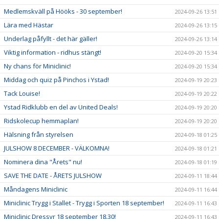
Medlemskväll på Hööks - 30 september!
2024-09-26 13:51
Lära med Hästar
2024-09-26 13:15
Underlag påfyllt - det här gäller!
2024-09-26 13:14
Viktig information - ridhus stängt!
2024-09-20 15:34
Ny chans för Miniclinic!
2024-09-20 15:34
Middag och quiz på Pinchos i Ystad!
2024-09-19 20:23
Tack Louise!
2024-09-19 20:22
Ystad Ridklubb en del av United Deals!
2024-09-19 20:20
Ridskolecup hemmaplan!
2024-09-19 20:20
Hälsning från styrelsen
2024-09-18 01:25
JULSHOW 8 DECEMBER - VÄLKOMNA!
2024-09-18 01:21
Nominera dina "Årets" nu!
2024-09-18 01:19
SAVE THE DATE - ÅRETS JULSHOW
2024-09-11 18:44
Måndagens Miniclinic
2024-09-11 16:44
Miniclinic Trygg i Stallet - Trygg i Sporten 18 september!
2024-09-11 16:43
Miniclinic Dressyr 18 september 18.30!
2024-09-11 16:43