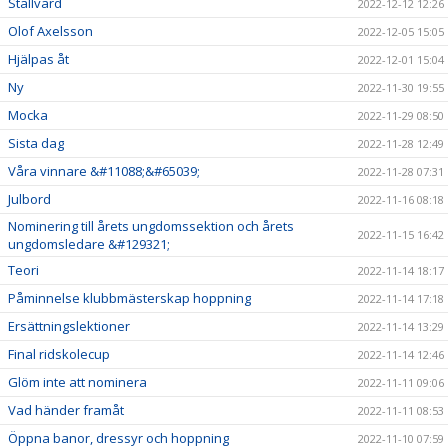
Stallvärd
2022-12-12 12:26
Olof Axelsson
2022-12-05 15:05
Hjälpas åt
2022-12-01 15:04
Ny
2022-11-30 19:55
Mocka
2022-11-29 08:50
Sista dag
2022-11-28 12:49
Våra vinnare &#11088;&#65039;
2022-11-28 07:31
Julbord
2022-11-16 08:18
Nominering till årets ungdomssektion och årets
2022-11-15 16:42
ungdomsledare &#129321;
Teori
2022-11-14 18:17
Påminnelse klubbmästerskap hoppning
2022-11-14 17:18
Ersättningslektioner
2022-11-14 13:29
Final ridskolecup
2022-11-14 12:46
Glöm inte att nominera
2022-11-11 09:06
Vad händer framåt
2022-11-11 08:53
Öppna banor, dressyr och hoppning
2022-11-10 07:59