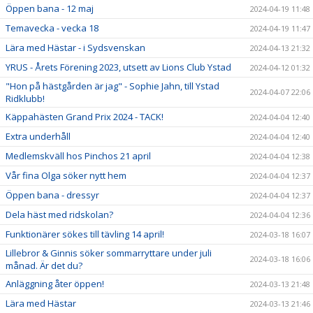
Öppen bana - 12 maj
2024-04-19 11:48
Temavecka - vecka 18
2024-04-19 11:47
Lära med Hästar - i Sydsvenskan
2024-04-13 21:32
YRUS - Årets Förening 2023, utsett av Lions Club Ystad
2024-04-12 01:32
"Hon på hästgården är jag" - Sophie Jahn, till Ystad
2024-04-07 22:06
Ridklubb!
Käppahästen Grand Prix 2024 - TACK!
2024-04-04 12:40
Extra underhåll
2024-04-04 12:40
Medlemskväll hos Pinchos 21 april
2024-04-04 12:38
Vår fina Olga söker nytt hem
2024-04-04 12:37
Öppen bana - dressyr
2024-04-04 12:37
Dela häst med ridskolan?
2024-04-04 12:36
Funktionärer sökes till tävling 14 april!
2024-03-18 16:07
Lillebror & Ginnis söker sommarryttare under juli
2024-03-18 16:06
månad. Är det du?
Anläggning åter öppen!
2024-03-13 21:48
Lära med Hästar
2024-03-13 21:46