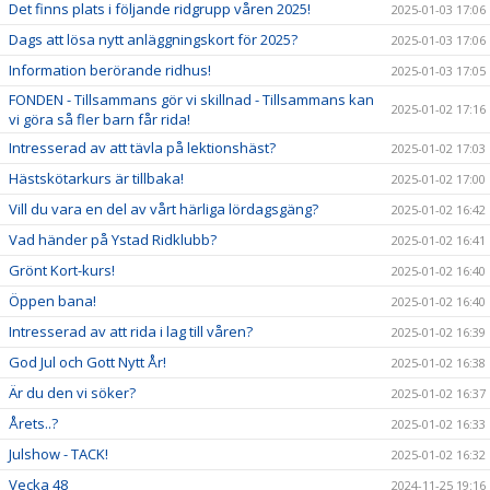
Det finns plats i följande ridgrupp våren 2025!
2025-01-03 17:06
Dags att lösa nytt anläggningskort för 2025?
2025-01-03 17:06
Information berörande ridhus!
2025-01-03 17:05
FONDEN - Tillsammans gör vi skillnad - Tillsammans kan
2025-01-02 17:16
vi göra så fler barn får rida!
Intresserad av att tävla på lektionshäst?
2025-01-02 17:03
Hästskötarkurs är tillbaka!
2025-01-02 17:00
Vill du vara en del av vårt härliga lördagsgäng?
2025-01-02 16:42
Vad händer på Ystad Ridklubb?
2025-01-02 16:41
Grönt Kort-kurs!
2025-01-02 16:40
Öppen bana!
2025-01-02 16:40
Intresserad av att rida i lag till våren?
2025-01-02 16:39
God Jul och Gott Nytt År!
2025-01-02 16:38
Är du den vi söker?
2025-01-02 16:37
Årets..?
2025-01-02 16:33
Julshow - TACK!
2025-01-02 16:32
Vecka 48
2024-11-25 19:16