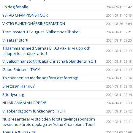
En dag för Alla
2024-09-11 16:42
YSTAD CHAMPIONS TOUR
2024-09-11 10:13
VIKTIG FUNKTIONÄRSINFORMATION
2024-08-26 16:04
Terminsstart 12 augusti! Välkomna tillbaka!
2024-08-11 02:21
Vi satsar stort!
2024-08-11 02:20
Tillsammans med Gärnäs Bil AB växlar vi upp och
2024-08-11 02:19
släpper loss hästkrafter!
Vi välkomnar stolt tillbaka Christina Bolander till YCT!
2024-08-11 02:18
Gebo Snickeri - TACK!
2024-08-11 02:17
Ta chansen att marknadsföra ditt företag!
2024-08-11 02:16
Shettisar! Har du?
2024-08-11 02:15
Efterlysning!
2024-08-11 02:14
NU ÄR ANMÄLAN ÖPPEN!
2024-08-11 02:13
Vi söker dig som funktionär till YCT!
2024-08-11 02:12
Nu presenterar vi stolt den första tävlingssponsorn
2024-08-11 02:11
avseende årets upplaga av Ystad Champions Tour!
Amidala & Shakira
2024-07-05 16:08