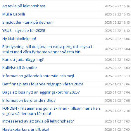
Att tävla på lektionshäst
2025-02-22 16:16
Mulle Caprilli
2025-02-22 16:15
Smittotider - tänk på det här!
2025-02-22 16:13
YRUS - styrelse för 2025!
2025-02-22 16:10
Ny klubbkollektion!
2025-02-22 16:06
Efterlysning - vill du tjäna en extra peng och mysa i
2025-02-22 16:04
stallet med våra fyrbenta vänner så titta hit!
Kan du ljudanläggning?
2025-02-22 16:02
Kallelse till årsmöte
2025-02-22 16:00
Information gällande kontorstid och mejl
2025-02-22 15:59
Det finns plats i följande ridgrupp våren 2025!
2025-01-03 17:06
Dags att lösa nytt anläggningskort för 2025?
2025-01-03 17:06
Information berörande ridhus!
2025-01-03 17:05
FONDEN - Tillsammans gör vi skillnad - Tillsammans kan
2025-01-02 17:16
vi göra så fler barn får rida!
Intresserad av att tävla på lektionshäst?
2025-01-02 17:03
Hästskötarkurs är tillbaka!
2025-01-02 17:00