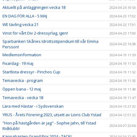
Aktuellt på anläggningen vecka 18
2024-04-26 10:53
EN DAG FÖR ALLA - 5 MAJ
2024-04-23 17:02
WE tävling vecka 21
2024-04-23 17:01
Vinst för vårt Div 2-dressyrlag, igen!
2024-04-23 17:00
Sparbanken Skånes Idrottsstipendium till vår Emma
2024-04-23 16:58
Persson!
Medlemsinformation
2024-04-19 11:53
Fixardag - 19 maj
2024-04-19 11:53
Startlista dressyr - Pinchos Cup
2024-04-19 11:52
Temavecka - program
2024-04-19 11:50
Öppen bana - 12 maj
2024-04-19 11:48
Temavecka - vecka 18
2024-04-19 11:47
Lära med Hästar - i Sydsvenskan
2024-04-13 21:32
YRUS - Årets Förening 2023, utsett av Lions Club Ystad
2024-04-12 01:32
"Hon på hästgården är jag" - Sophie Jahn, till Ystad
2024-04-07 22:06
Ridklubb!
Käppahästen Grand Prix 2024 - TACK!
2024-04-04 12:40