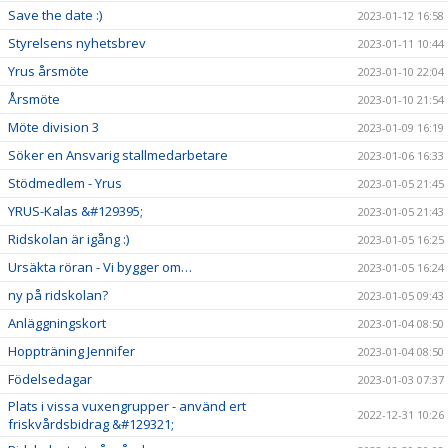
Save the date :)
2023-01-12 16:58
Styrelsens nyhetsbrev
2023-01-11 10:44
Yrus årsmöte
2023-01-10 22:04
Årsmöte
2023-01-10 21:54
Möte division 3
2023-01-09 16:19
Söker en Ansvarig stallmedarbetare
2023-01-06 16:33
Stödmedlem - Yrus
2023-01-05 21:45
YRUS-Kalas &#129395;
2023-01-05 21:43
Ridskolan är igång :)
2023-01-05 16:25
Ursäkta röran - Vi bygger om…
2023-01-05 16:24
ny på ridskolan?
2023-01-05 09:43
Anläggningskort
2023-01-04 08:50
Hoppträning Jennifer
2023-01-04 08:50
Födelsedagar
2023-01-03 07:37
Plats i vissa vuxengrupper - använd ert
2022-12-31 10:26
friskvårdsbidrag &#129321;