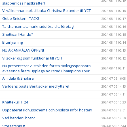
2024-08-11 02:19
släpper loss hästkrafter!
Vi välkomnar stolt tillbaka Christina Bolander till YCT!
2024-08-11 02:18
Gebo Snickeri - TACK!
2024-08-11 02:17
Ta chansen att marknadsföra ditt företag!
2024-08-11 02:16
Shettisar! Har du?
2024-08-11 02:15
Efterlysning!
2024-08-11 02:14
NU ÄR ANMÄLAN ÖPPEN!
2024-08-11 02:13
Vi söker dig som funktionär till YCT!
2024-08-11 02:12
Nu presenterar vi stolt den första tävlingssponsorn
2024-08-11 02:11
avseende årets upplaga av Ystad Champions Tour!
Amidala & Shakira
2024-07-05 16:08
Världens bästa Berit söker medryttare!
2024-07-05 14:13
2024-07-05 14:11
Knattekul HT24
2024-07-05 13:33
Uppdaterat ridhusschema och prislista inför hösten!
2024-07-03 18:51
Vad händer i höst?
2024-07-03 18:50
Storsatsning!
2024-07-03 17:44