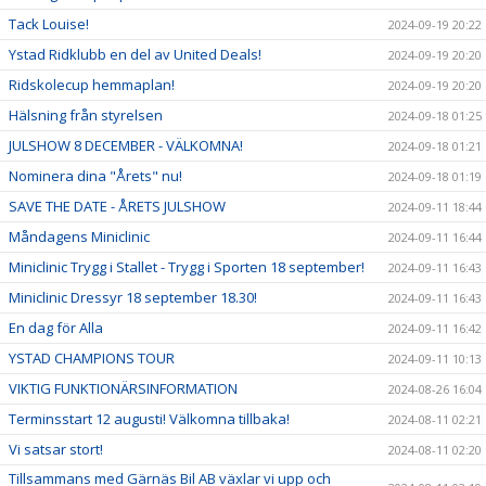
Tack Louise!
2024-09-19 20:22
Ystad Ridklubb en del av United Deals!
2024-09-19 20:20
Ridskolecup hemmaplan!
2024-09-19 20:20
Hälsning från styrelsen
2024-09-18 01:25
JULSHOW 8 DECEMBER - VÄLKOMNA!
2024-09-18 01:21
Nominera dina "Årets" nu!
2024-09-18 01:19
SAVE THE DATE - ÅRETS JULSHOW
2024-09-11 18:44
Måndagens Miniclinic
2024-09-11 16:44
Miniclinic Trygg i Stallet - Trygg i Sporten 18 september!
2024-09-11 16:43
Miniclinic Dressyr 18 september 18.30!
2024-09-11 16:43
En dag för Alla
2024-09-11 16:42
YSTAD CHAMPIONS TOUR
2024-09-11 10:13
VIKTIG FUNKTIONÄRSINFORMATION
2024-08-26 16:04
Terminsstart 12 augusti! Välkomna tillbaka!
2024-08-11 02:21
Vi satsar stort!
2024-08-11 02:20
Tillsammans med Gärnäs Bil AB växlar vi upp och