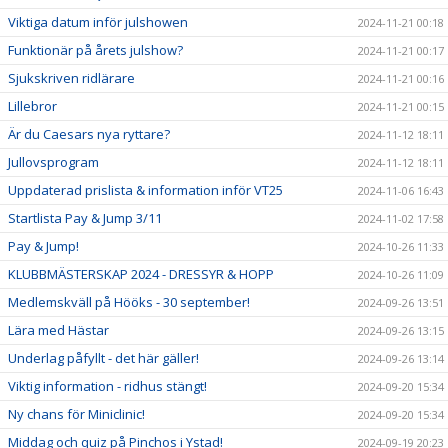
Viktiga datum inför julshowen
2024-11-21 00:18
Funktionär på årets julshow?
2024-11-21 00:17
Sjukskriven ridlärare
2024-11-21 00:16
Lillebror
2024-11-21 00:15
Är du Caesars nya ryttare?
2024-11-12 18:11
Jullovsprogram
2024-11-12 18:11
Uppdaterad prislista & information inför VT25
2024-11-06 16:43
Startlista Pay & Jump 3/11
2024-11-02 17:58
Pay & Jump!
2024-10-26 11:33
KLUBBMÄSTERSKAP 2024 - DRESSYR & HOPP
2024-10-26 11:09
Medlemskväll på Hööks - 30 september!
2024-09-26 13:51
Lära med Hästar
2024-09-26 13:15
Underlag påfyllt - det här gäller!
2024-09-26 13:14
Viktig information - ridhus stängt!
2024-09-20 15:34
Ny chans för Miniclinic!
2024-09-20 15:34
Middag och quiz på Pinchos i Ystad!
2024-09-19 20:23