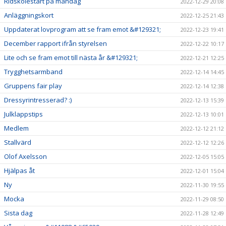
Ridskolestart på måndag
2022-12-29 20:08
Anläggningskort
2022-12-25 21:43
Uppdaterat lovprogram att se fram emot &#129321;
2022-12-23 19:41
December rapport ifrån styrelsen
2022-12-22 10:17
Lite och se fram emot till nästa år &#129321;
2022-12-21 12:25
Trygghetsarmband
2022-12-14 14:45
Gruppens fair play
2022-12-14 12:38
Dressyrintresserad? :)
2022-12-13 15:39
Julklappstips
2022-12-13 10:01
Medlem
2022-12-12 21:12
Stallvärd
2022-12-12 12:26
Olof Axelsson
2022-12-05 15:05
Hjälpas åt
2022-12-01 15:04
Ny
2022-11-30 19:55
Mocka
2022-11-29 08:50
Sista dag
2022-11-28 12:49