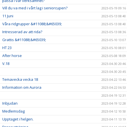
passa i vår verksamhet?
Vill du va med i vårt lag i seniorcupen?
2023-05-19 09:16
11 Juni
2023-05-13 08:40
Våra ridgrupper &#11088;&#65039;
2023-05-13 08:40
Intresserad av att rida?
2023-05-13 08:36
Grattis &#11088;&#65039;
2023-05-10 13:07
HT 23
2023-05-10 08:01
After horse
2023-05-08 18:09
V.18
2023-04-30 20:46
2023-04-30 20:45
Temavecka vecka 18
2023-04-22 13:46
Information om Aurora
2023-04-22 06:53
2023-04-19 12:31
Inbjudan
2023-04-19 12:28
Medlemsdag
2023-04-12 10:50
Upptaget i helgen.
2023-04-11 13:19
Dressyrträning