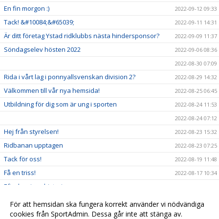
En fin morgon :)
2022-09-12 09:33
Tack! &#10084;&#65039;
2022-09-11 14:31
Är ditt företag Ystad ridklubbs nästa hindersponsor?
2022-09-09 11:37
Söndagselev hösten 2022
2022-09-06 08:36
2022-08-30 07:09
Rida i vårt lag i ponnyallsvenskan division 2?
2022-08-29 14:32
Välkommen till vår nya hemsida!
2022-08-25 06:45
Utbildning för dig som är ung i sporten
2022-08-24 11:53
2022-08-24 07:12
Hej från styrelsen!
2022-08-23 15:32
Ridbanan upptagen
2022-08-23 07:25
Tack för oss!
2022-08-19 11:48
Få en triss!
2022-08-17 10:34
Efterlysning - historia
2022-08-08 11:53
2022-08-04 15:09
För att hemsidan ska fungera korrekt använder vi nödvändiga
Ridskolestart
cookies från SportAdmin. Dessa går inte att stänga av.
2022-08-03 07:31