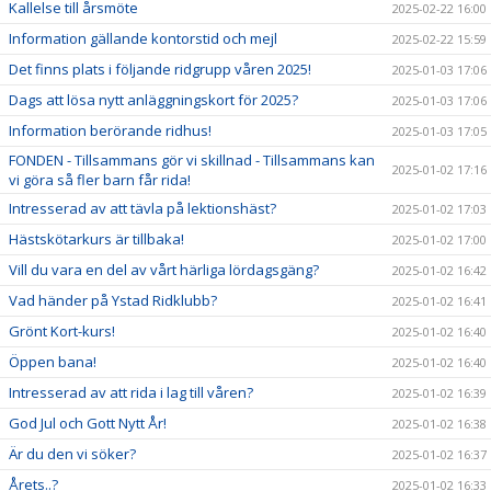
Kallelse till årsmöte
2025-02-22 16:00
Information gällande kontorstid och mejl
2025-02-22 15:59
Det finns plats i följande ridgrupp våren 2025!
2025-01-03 17:06
Dags att lösa nytt anläggningskort för 2025?
2025-01-03 17:06
Information berörande ridhus!
2025-01-03 17:05
FONDEN - Tillsammans gör vi skillnad - Tillsammans kan
2025-01-02 17:16
vi göra så fler barn får rida!
Intresserad av att tävla på lektionshäst?
2025-01-02 17:03
Hästskötarkurs är tillbaka!
2025-01-02 17:00
Vill du vara en del av vårt härliga lördagsgäng?
2025-01-02 16:42
Vad händer på Ystad Ridklubb?
2025-01-02 16:41
Grönt Kort-kurs!
2025-01-02 16:40
Öppen bana!
2025-01-02 16:40
Intresserad av att rida i lag till våren?
2025-01-02 16:39
God Jul och Gott Nytt År!
2025-01-02 16:38
Är du den vi söker?
2025-01-02 16:37
Årets..?
2025-01-02 16:33