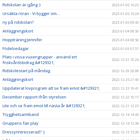
Ridskolan är igång :)
2023-01-05 16:25
Ursäkta röran - Vi bygger om…
2023-01-05 16:24
ny på ridskolan?
2023-01-05 09:43
Anläggningskort
2023-01-04 08:50
Hoppträning Jennifer
2023-01-04 08:50
Födelsedagar
2023-01-03 07:37
Plats i vissa vuxengrupper - använd ert
2022-12-31 10:26
friskvårdsbidrag &#129321;
Ridskolestart på måndag
2022-12-29 20:08
Anläggningskort
2022-12-25 21:43
Uppdaterat lovprogram att se fram emot &#129321;
2022-12-23 19:41
December rapport ifrån styrelsen
2022-12-22 10:17
Lite och se fram emot till nästa år &#129321;
2022-12-21 12:25
Trygghetsarmband
2022-12-14 14:45
Gruppens fair play
2022-12-14 12:38
Dressyrintresserad? :)
2022-12-13 15:39