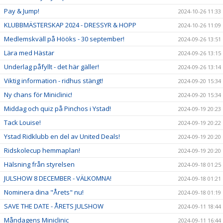
Pay & Jump!
2024-10-26 11:33
KLUBBMÄSTERSKAP 2024 - DRESSYR & HOPP
2024-10-26 11:09
Medlemskväll på Hööks - 30 september!
2024-09-26 13:51
Lära med Hästar
2024-09-26 13:15
Underlag påfyllt - det här gäller!
2024-09-26 13:14
Viktig information - ridhus stängt!
2024-09-20 15:34
Ny chans för Miniclinic!
2024-09-20 15:34
Middag och quiz på Pinchos i Ystad!
2024-09-19 20:23
Tack Louise!
2024-09-19 20:22
Ystad Ridklubb en del av United Deals!
2024-09-19 20:20
Ridskolecup hemmaplan!
2024-09-19 20:20
Hälsning från styrelsen
2024-09-18 01:25
JULSHOW 8 DECEMBER - VÄLKOMNA!
2024-09-18 01:21
Nominera dina "Årets" nu!
2024-09-18 01:19
SAVE THE DATE - ÅRETS JULSHOW
2024-09-11 18:44
Måndagens Miniclinic
2024-09-11 16:44