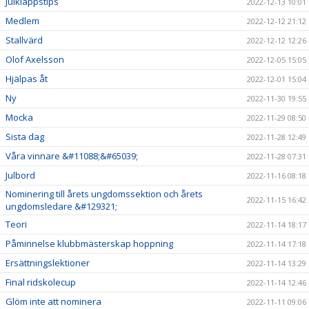
Julklappstips
2022-12-13 10:01
Medlem
2022-12-12 21:12
Stallvärd
2022-12-12 12:26
Olof Axelsson
2022-12-05 15:05
Hjälpas åt
2022-12-01 15:04
Ny
2022-11-30 19:55
Mocka
2022-11-29 08:50
Sista dag
2022-11-28 12:49
Våra vinnare &#11088;&#65039;
2022-11-28 07:31
Julbord
2022-11-16 08:18
Nominering till årets ungdomssektion och årets
2022-11-15 16:42
ungdomsledare &#129321;
Teori
2022-11-14 18:17
Påminnelse klubbmästerskap hoppning
2022-11-14 17:18
Ersättningslektioner
2022-11-14 13:29
Final ridskolecup
2022-11-14 12:46
Glöm inte att nominera
2022-11-11 09:06