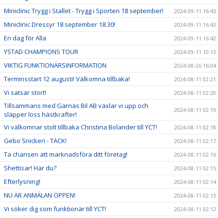
Miniclinic Trygg i Stallet - Trygg i Sporten 18 september!
2024-09-11 16:43
Miniclinic Dressyr 18 september 18.30!
2024-09-11 16:43
En dag för Alla
2024-09-11 16:42
YSTAD CHAMPIONS TOUR
2024-09-11 10:13
VIKTIG FUNKTIONÄRSINFORMATION
2024-08-26 16:04
Terminsstart 12 augusti! Välkomna tillbaka!
2024-08-11 02:21
Vi satsar stort!
2024-08-11 02:20
Tillsammans med Gärnäs Bil AB växlar vi upp och
2024-08-11 02:19
släpper loss hästkrafter!
Vi välkomnar stolt tillbaka Christina Bolander till YCT!
2024-08-11 02:18
Gebo Snickeri - TACK!
2024-08-11 02:17
Ta chansen att marknadsföra ditt företag!
2024-08-11 02:16
Shettisar! Har du?
2024-08-11 02:15
Efterlysning!
2024-08-11 02:14
NU ÄR ANMÄLAN ÖPPEN!
2024-08-11 02:13
Vi söker dig som funktionär till YCT!
2024-08-11 02:12