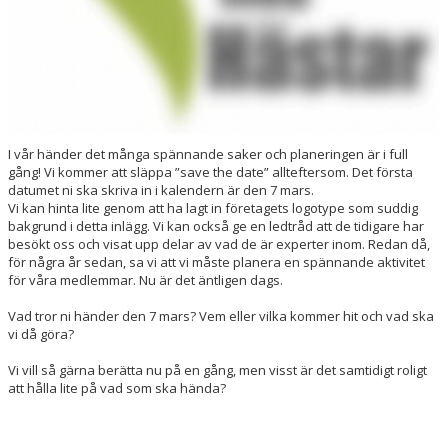
I vår händer det många spännande saker och planeringen är i full
gång! Vi kommer att släppa ”save the date” allteftersom. Det första
datumet ni ska skriva in i kalendern är den 7 mars.
Vi kan hinta lite genom att ha lagt in företagets logotype som suddig
bakgrund i detta inlägg. Vi kan också ge en ledtråd att de tidigare har
besökt oss och visat upp delar av vad de är experter inom. Redan då,
för några år sedan, sa vi att vi måste planera en spännande aktivitet
för våra medlemmar. Nu är det äntligen dags.
Vad tror ni händer den 7 mars? Vem eller vilka kommer hit och vad ska
vi då göra?
Vi vill så gärna berätta nu på en gång, men visst är det samtidigt roligt
att hålla lite på vad som ska hända?