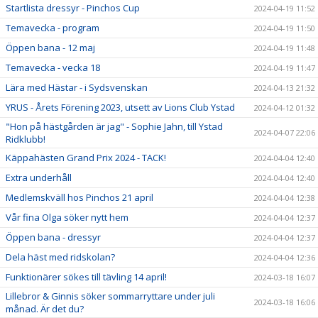
Startlista dressyr - Pinchos Cup
2024-04-19 11:52
Temavecka - program
2024-04-19 11:50
Öppen bana - 12 maj
2024-04-19 11:48
Temavecka - vecka 18
2024-04-19 11:47
Lära med Hästar - i Sydsvenskan
2024-04-13 21:32
YRUS - Årets Förening 2023, utsett av Lions Club Ystad
2024-04-12 01:32
"Hon på hästgården är jag" - Sophie Jahn, till Ystad
2024-04-07 22:06
Ridklubb!
Käppahästen Grand Prix 2024 - TACK!
2024-04-04 12:40
Extra underhåll
2024-04-04 12:40
Medlemskväll hos Pinchos 21 april
2024-04-04 12:38
Vår fina Olga söker nytt hem
2024-04-04 12:37
Öppen bana - dressyr
2024-04-04 12:37
Dela häst med ridskolan?
2024-04-04 12:36
Funktionärer sökes till tävling 14 april!
2024-03-18 16:07
Lillebror & Ginnis söker sommarryttare under juli
2024-03-18 16:06
månad. Är det du?