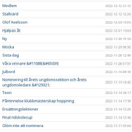
Medlem
2022-12-12 21:12
Stallvärd
2022-12-12 12:26
Olof Axelsson
2022-12-05 15:05
Hjälpas åt
2022-12-01 15:04
Ny
2022-11-30 19:55
Mocka
2022-11-29 08:50
Sista dag
2022-11-28 12:49
Våra vinnare &#11088;&#65039;
2022-11-28 07:31
Julbord
2022-11-16 08:18
Nominering till årets ungdomssektion och årets
2022-11-15 16:42
ungdomsledare &#129321;
Teori
2022-11-14 18:17
Påminnelse klubbmästerskap hoppning
2022-11-14 17:18
Ersättningslektioner
2022-11-14 13:29
Final ridskolecup
2022-11-14 12:46
Glöm inte att nominera
2022-11-11 09:06