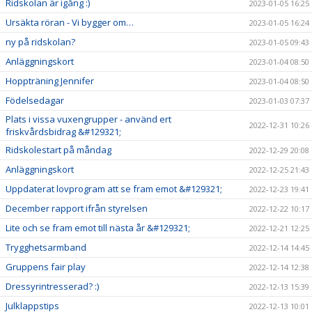
Ridskolan är igång :)
2023-01-05 16:25
Ursäkta röran - Vi bygger om…
2023-01-05 16:24
ny på ridskolan?
2023-01-05 09:43
Anläggningskort
2023-01-04 08:50
Hoppträning Jennifer
2023-01-04 08:50
Födelsedagar
2023-01-03 07:37
Plats i vissa vuxengrupper - använd ert
2022-12-31 10:26
friskvårdsbidrag &#129321;
Ridskolestart på måndag
2022-12-29 20:08
Anläggningskort
2022-12-25 21:43
Uppdaterat lovprogram att se fram emot &#129321;
2022-12-23 19:41
December rapport ifrån styrelsen
2022-12-22 10:17
Lite och se fram emot till nästa år &#129321;
2022-12-21 12:25
Trygghetsarmband
2022-12-14 14:45
Gruppens fair play
2022-12-14 12:38
Dressyrintresserad? :)
2022-12-13 15:39
Julklappstips
2022-12-13 10:01