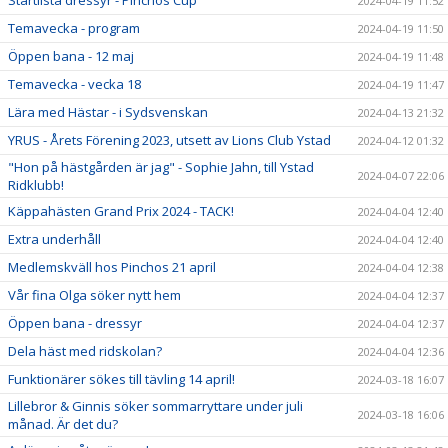
Startlista dressyr - Pinchos Cup
2024-04-19 11:52
Temavecka - program
2024-04-19 11:50
Öppen bana - 12 maj
2024-04-19 11:48
Temavecka - vecka 18
2024-04-19 11:47
Lära med Hästar - i Sydsvenskan
2024-04-13 21:32
YRUS - Årets Förening 2023, utsett av Lions Club Ystad
2024-04-12 01:32
"Hon på hästgården är jag" - Sophie Jahn, till Ystad
2024-04-07 22:06
Ridklubb!
Käppahästen Grand Prix 2024 - TACK!
2024-04-04 12:40
Extra underhåll
2024-04-04 12:40
Medlemskväll hos Pinchos 21 april
2024-04-04 12:38
Vår fina Olga söker nytt hem
2024-04-04 12:37
Öppen bana - dressyr
2024-04-04 12:37
Dela häst med ridskolan?
2024-04-04 12:36
Funktionärer sökes till tävling 14 april!
2024-03-18 16:07
Lillebror & Ginnis söker sommarryttare under juli
2024-03-18 16:06
månad. Är det du?