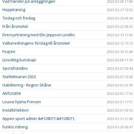
Vad händer på anläggningen
2023-02-28 17:40
Hoppträning
2023-02-27 10:02
Tisdag och fredag
2023-02-26 08:54
Från årsmötet
2023-02-22 08:33
Dressyrträning med Elin Jeppson Lindén
2023-02-13 17:43
Valberedningens förslag till årsmötet
2023-02-12 15:15
Foaj’en
2023-02-10 21:48
Livsviktig kunskap!
2023-02-08 11:10
Sport(häst)lov
2023-02-07 20:44
Stafettmaran 2023
2023-02-03 10:28
Habilitering - Region Skåne
2023-02-02 21:59
ÄNTLIGEN!
2023-02-02 17:53
Louise hjärta Prinsen
2023-02-01 17:11
Inställd lektion
2023-02-01 09:55
Appen sport admin &#128071;&#128071;
2023-01-31 21:48
Funkis ridning
2023-01-29 08:47