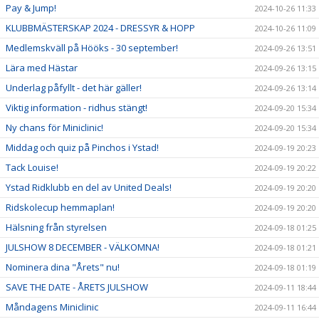
Pay & Jump!
2024-10-26 11:33
KLUBBMÄSTERSKAP 2024 - DRESSYR & HOPP
2024-10-26 11:09
Medlemskväll på Hööks - 30 september!
2024-09-26 13:51
Lära med Hästar
2024-09-26 13:15
Underlag påfyllt - det här gäller!
2024-09-26 13:14
Viktig information - ridhus stängt!
2024-09-20 15:34
Ny chans för Miniclinic!
2024-09-20 15:34
Middag och quiz på Pinchos i Ystad!
2024-09-19 20:23
Tack Louise!
2024-09-19 20:22
Ystad Ridklubb en del av United Deals!
2024-09-19 20:20
Ridskolecup hemmaplan!
2024-09-19 20:20
Hälsning från styrelsen
2024-09-18 01:25
JULSHOW 8 DECEMBER - VÄLKOMNA!
2024-09-18 01:21
Nominera dina "Årets" nu!
2024-09-18 01:19
SAVE THE DATE - ÅRETS JULSHOW
2024-09-11 18:44
Måndagens Miniclinic
2024-09-11 16:44