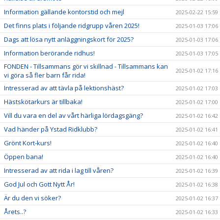
Information gällande kontorstid och mejl
2025-02-22 15:59
Det finns plats i följande ridgrupp våren 2025!
2025-01-03 17:06
Dags att lösa nytt anläggningskort för 2025?
2025-01-03 17:06
Information berörande ridhus!
2025-01-03 17:05
FONDEN - Tillsammans gör vi skillnad - Tillsammans kan
2025-01-02 17:16
vi göra så fler barn får rida!
Intresserad av att tävla på lektionshäst?
2025-01-02 17:03
Hästskötarkurs är tillbaka!
2025-01-02 17:00
Vill du vara en del av vårt härliga lördagsgäng?
2025-01-02 16:42
Vad händer på Ystad Ridklubb?
2025-01-02 16:41
Grönt Kort-kurs!
2025-01-02 16:40
Öppen bana!
2025-01-02 16:40
Intresserad av att rida i lag till våren?
2025-01-02 16:39
God Jul och Gott Nytt År!
2025-01-02 16:38
Är du den vi söker?
2025-01-02 16:37
Årets..?
2025-01-02 16:33