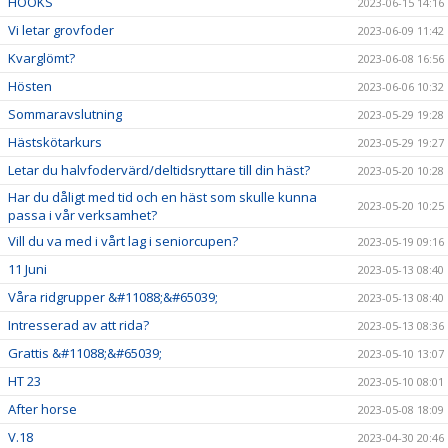
HÖÖKS
2023-06-15 14:16
Vi letar grovfoder
2023-06-09 11:42
Kvarglömt?
2023-06-08 16:56
Hösten
2023-06-06 10:32
Sommaravslutning
2023-05-29 19:28
Hästskötarkurs
2023-05-29 19:27
Letar du halvfodervärd/deltidsryttare till din häst?
2023-05-20 10:28
Har du dåligt med tid och en häst som skulle kunna
2023-05-20 10:25
passa i vår verksamhet?
Vill du va med i vårt lag i seniorcupen?
2023-05-19 09:16
11 Juni
2023-05-13 08:40
Våra ridgrupper &#11088;&#65039;
2023-05-13 08:40
Intresserad av att rida?
2023-05-13 08:36
Grattis &#11088;&#65039;
2023-05-10 13:07
HT 23
2023-05-10 08:01
After horse
2023-05-08 18:09
V.18
2023-04-30 20:46