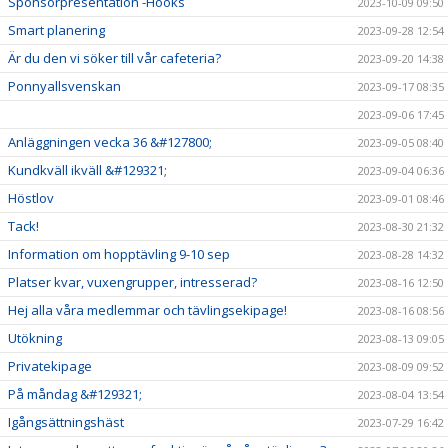
Sponsorpresentation -Hööks
2023-10-09 09:50
Smart planering
2023-09-28 12:54
Är du den vi söker till vår cafeteria?
2023-09-20 14:38
Ponnyallsvenskan
2023-09-17 08:35
2023-09-06 17:45
Anläggningen vecka 36 &#127800;
2023-09-05 08:40
Kundkväll ikväll &#129321;
2023-09-04 06:36
Höstlov
2023-09-01 08:46
Tack!
2023-08-30 21:32
Information om hopptävling 9-10 sep
2023-08-28 14:32
Platser kvar, vuxengrupper, intresserad?
2023-08-16 12:50
Hej alla våra medlemmar och tävlingsekipage!
2023-08-16 08:56
Utökning
2023-08-13 09:05
Privatekipage
2023-08-09 09:52
På måndag &#129321;
2023-08-04 13:54
Igångsättningshäst
2023-07-29 16:42