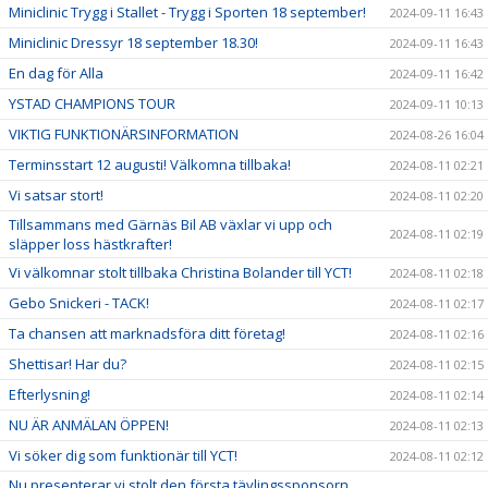
Miniclinic Trygg i Stallet - Trygg i Sporten 18 september!
2024-09-11 16:43
Miniclinic Dressyr 18 september 18.30!
2024-09-11 16:43
En dag för Alla
2024-09-11 16:42
YSTAD CHAMPIONS TOUR
2024-09-11 10:13
VIKTIG FUNKTIONÄRSINFORMATION
2024-08-26 16:04
Terminsstart 12 augusti! Välkomna tillbaka!
2024-08-11 02:21
Vi satsar stort!
2024-08-11 02:20
Tillsammans med Gärnäs Bil AB växlar vi upp och
2024-08-11 02:19
släpper loss hästkrafter!
Vi välkomnar stolt tillbaka Christina Bolander till YCT!
2024-08-11 02:18
Gebo Snickeri - TACK!
2024-08-11 02:17
Ta chansen att marknadsföra ditt företag!
2024-08-11 02:16
Shettisar! Har du?
2024-08-11 02:15
Efterlysning!
2024-08-11 02:14
NU ÄR ANMÄLAN ÖPPEN!
2024-08-11 02:13
Vi söker dig som funktionär till YCT!
2024-08-11 02:12
Nu presenterar vi stolt den första tävlingssponsorn