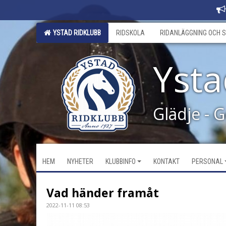
YSTAD RIDKLUBB
RIDSKOLA
RIDANLÄGGNING OCH S
Ysta
Glädje - 
HEM
NYHETER
KLUBBINFO
KONTAKT
PERSONAL
Vad händer framåt
2022-11-11 08:53