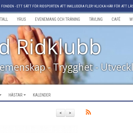
FONDEN - ETT SÄTT FÖR RIDSPORTEN ATT INKLUDERA FLER! KLICKA HÄR FÖR ATT LÄ
TALL
YRUS
EVENEMANG OCH TRÄNING
TÄVLING
CAFÉ
W
d Ridklubb
Gemenskap - Trygghet - Utveck
HÄSTAR
KALENDER
<
>