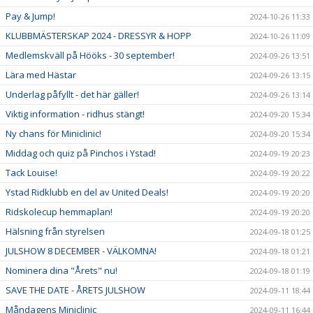
Pay & Jump!
2024-10-26 11:33
KLUBBMÄSTERSKAP 2024 - DRESSYR & HOPP
2024-10-26 11:09
Medlemskväll på Hööks - 30 september!
2024-09-26 13:51
Lära med Hästar
2024-09-26 13:15
Underlag påfyllt - det här gäller!
2024-09-26 13:14
Viktig information - ridhus stängt!
2024-09-20 15:34
Ny chans för Miniclinic!
2024-09-20 15:34
Middag och quiz på Pinchos i Ystad!
2024-09-19 20:23
Tack Louise!
2024-09-19 20:22
Ystad Ridklubb en del av United Deals!
2024-09-19 20:20
Ridskolecup hemmaplan!
2024-09-19 20:20
Hälsning från styrelsen
2024-09-18 01:25
JULSHOW 8 DECEMBER - VÄLKOMNA!
2024-09-18 01:21
Nominera dina "Årets" nu!
2024-09-18 01:19
SAVE THE DATE - ÅRETS JULSHOW
2024-09-11 18:44
Måndagens Miniclinic
2024-09-11 16:44