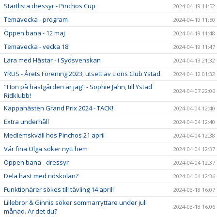
Startlista dressyr - Pinchos Cup
2024-04-19 11:52
Temavecka - program
2024-04-19 11:50
Öppen bana - 12 maj
2024-04-19 11:48
Temavecka - vecka 18
2024-04-19 11:47
Lära med Hästar - i Sydsvenskan
2024-04-13 21:32
YRUS - Årets Förening 2023, utsett av Lions Club Ystad
2024-04-12 01:32
"Hon på hästgården är jag" - Sophie Jahn, till Ystad
2024-04-07 22:06
Ridklubb!
Käppahästen Grand Prix 2024 - TACK!
2024-04-04 12:40
Extra underhåll
2024-04-04 12:40
Medlemskväll hos Pinchos 21 april
2024-04-04 12:38
Vår fina Olga söker nytt hem
2024-04-04 12:37
Öppen bana - dressyr
2024-04-04 12:37
Dela häst med ridskolan?
2024-04-04 12:36
Funktionärer sökes till tävling 14 april!
2024-03-18 16:07
Lillebror & Ginnis söker sommarryttare under juli
2024-03-18 16:06
månad. Är det du?