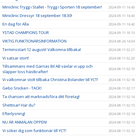
Miniclinic Trygg i Stallet - Trygg i Sporten 18 september!
2024-09-11 16:43
Miniclinic Dressyr 18 september 18.30!
2024-09-11 16:43
En dag för Alla
2024-09-11 16:42
YSTAD CHAMPIONS TOUR
2024-09-11 10:13
VIKTIG FUNKTIONÄRSINFORMATION
2024-08-26 16:04
Terminsstart 12 augusti! Välkomna tillbaka!
2024-08-11 02:21
Vi satsar stort!
2024-08-11 02:20
Tillsammans med Gärnäs Bil AB växlar vi upp och
2024-08-11 02:19
släpper loss hästkrafter!
Vi välkomnar stolt tillbaka Christina Bolander till YCT!
2024-08-11 02:18
Gebo Snickeri - TACK!
2024-08-11 02:17
Ta chansen att marknadsföra ditt företag!
2024-08-11 02:16
Shettisar! Har du?
2024-08-11 02:15
Efterlysning!
2024-08-11 02:14
NU ÄR ANMÄLAN ÖPPEN!
2024-08-11 02:13
Vi söker dig som funktionär till YCT!
2024-08-11 02:12