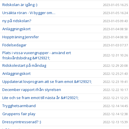
Ridskolan är igång :)
2023-01-05 16:25
Ursäkta röran - Vi bygger om…
2023-01-05 16:24
ny på ridskolan?
2023-01-05 09:43
Anläggningskort
2023-01-04 08:50
Hoppträning Jennifer
2023-01-04 08:50
Födelsedagar
2023-01-03 07:37
Plats i vissa vuxengrupper - använd ert
2022-12-31 10:26
friskvårdsbidrag &#129321;
Ridskolestart på måndag
2022-12-29 20:08
Anläggningskort
2022-12-25 21:43
Uppdaterat lovprogram att se fram emot &#129321;
2022-12-23 19:41
December rapport ifrån styrelsen
2022-12-22 10:17
Lite och se fram emot till nästa år &#129321;
2022-12-21 12:25
Trygghetsarmband
2022-12-14 14:45
Gruppens fair play
2022-12-14 12:38
Dressyrintresserad? :)
2022-12-13 15:39