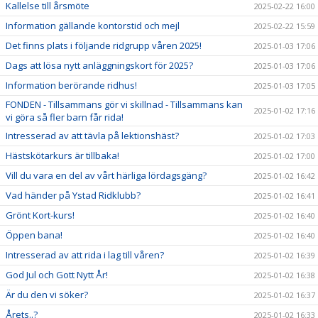
Kallelse till årsmöte
2025-02-22 16:00
Information gällande kontorstid och mejl
2025-02-22 15:59
Det finns plats i följande ridgrupp våren 2025!
2025-01-03 17:06
Dags att lösa nytt anläggningskort för 2025?
2025-01-03 17:06
Information berörande ridhus!
2025-01-03 17:05
FONDEN - Tillsammans gör vi skillnad - Tillsammans kan
2025-01-02 17:16
vi göra så fler barn får rida!
Intresserad av att tävla på lektionshäst?
2025-01-02 17:03
Hästskötarkurs är tillbaka!
2025-01-02 17:00
Vill du vara en del av vårt härliga lördagsgäng?
2025-01-02 16:42
Vad händer på Ystad Ridklubb?
2025-01-02 16:41
Grönt Kort-kurs!
2025-01-02 16:40
Öppen bana!
2025-01-02 16:40
Intresserad av att rida i lag till våren?
2025-01-02 16:39
God Jul och Gott Nytt År!
2025-01-02 16:38
Är du den vi söker?
2025-01-02 16:37
Årets..?
2025-01-02 16:33