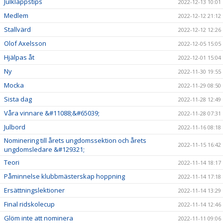
Julklappstips
2022-12-13 10:01
Medlem
2022-12-12 21:12
Stallvärd
2022-12-12 12:26
Olof Axelsson
2022-12-05 15:05
Hjälpas åt
2022-12-01 15:04
Ny
2022-11-30 19:55
Mocka
2022-11-29 08:50
Sista dag
2022-11-28 12:49
Våra vinnare &#11088;&#65039;
2022-11-28 07:31
Julbord
2022-11-16 08:18
Nominering till årets ungdomssektion och årets
2022-11-15 16:42
ungdomsledare &#129321;
Teori
2022-11-14 18:17
Påminnelse klubbmästerskap hoppning
2022-11-14 17:18
Ersättningslektioner
2022-11-14 13:29
Final ridskolecup
2022-11-14 12:46
Glöm inte att nominera
2022-11-11 09:06