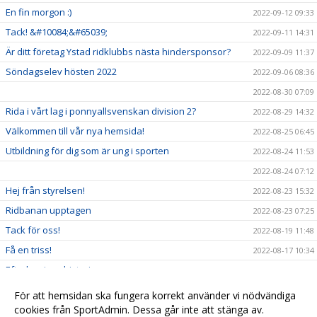
En fin morgon :)
2022-09-12 09:33
Tack! &#10084;&#65039;
2022-09-11 14:31
Är ditt företag Ystad ridklubbs nästa hindersponsor?
2022-09-09 11:37
Söndagselev hösten 2022
2022-09-06 08:36
2022-08-30 07:09
Rida i vårt lag i ponnyallsvenskan division 2?
2022-08-29 14:32
Välkommen till vår nya hemsida!
2022-08-25 06:45
Utbildning för dig som är ung i sporten
2022-08-24 11:53
2022-08-24 07:12
Hej från styrelsen!
2022-08-23 15:32
Ridbanan upptagen
2022-08-23 07:25
Tack för oss!
2022-08-19 11:48
Få en triss!
2022-08-17 10:34
Efterlysning - historia
2022-08-08 11:53
2022-08-04 15:09
För att hemsidan ska fungera korrekt använder vi nödvändiga
cookies från SportAdmin. Dessa går inte att stänga av.
Ridskolestart
2022-08-03 07:31