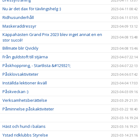
Dressyrträning
2023-04-11 13:07
Nu är det dax för tävlingshelg :)
2023-04-11 08:42
Ridhusunderhåll
2023-04-11 07:05
Maskeraddressyr
2023-04-09 13:12
Käppahästen Grand Prix 2023 blev inget annat en en
2023-04-08 15:48
stor succé!
Billmate blir Qvickly
2023-04-08 15:46
Från guldstoft till stjärna
2023-04-07 22:14
Påskhoppning, - Startlista &#129321;
2023-04-07 22:13
Påsklovsaktiviteter
2023-04-06 07:42
Inställda lektioner ikväll
2023-04-04 17:03
Påskveckan :)
2023-04-03 09:16
Verksamhetsberättelse
2023-03-29 21:31
Påminnelse påskaktiviteter
2023-03-22 18:40
2023-03-16 19:24
Häst och hund i balans
2023-03-16 19:21
Ystad ridklubbs Styrelse
2023-03-14 21:16