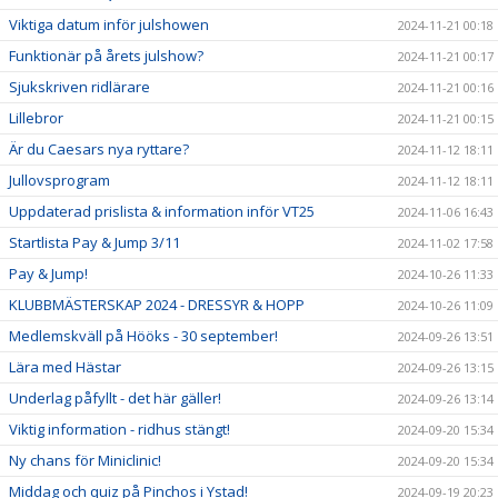
Viktiga datum inför julshowen
2024-11-21 00:18
Funktionär på årets julshow?
2024-11-21 00:17
Sjukskriven ridlärare
2024-11-21 00:16
Lillebror
2024-11-21 00:15
Är du Caesars nya ryttare?
2024-11-12 18:11
Jullovsprogram
2024-11-12 18:11
Uppdaterad prislista & information inför VT25
2024-11-06 16:43
Startlista Pay & Jump 3/11
2024-11-02 17:58
Pay & Jump!
2024-10-26 11:33
KLUBBMÄSTERSKAP 2024 - DRESSYR & HOPP
2024-10-26 11:09
Medlemskväll på Hööks - 30 september!
2024-09-26 13:51
Lära med Hästar
2024-09-26 13:15
Underlag påfyllt - det här gäller!
2024-09-26 13:14
Viktig information - ridhus stängt!
2024-09-20 15:34
Ny chans för Miniclinic!
2024-09-20 15:34
Middag och quiz på Pinchos i Ystad!
2024-09-19 20:23