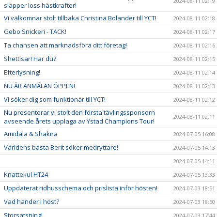
2024-08-11 02:19
släpper loss hästkrafter!
Vi välkomnar stolt tillbaka Christina Bolander till YCT!
2024-08-11 02:18
Gebo Snickeri - TACK!
2024-08-11 02:17
Ta chansen att marknadsföra ditt företag!
2024-08-11 02:16
Shettisar! Har du?
2024-08-11 02:15
Efterlysning!
2024-08-11 02:14
NU ÄR ANMÄLAN ÖPPEN!
2024-08-11 02:13
Vi söker dig som funktionär till YCT!
2024-08-11 02:12
Nu presenterar vi stolt den första tävlingssponsorn
2024-08-11 02:11
avseende årets upplaga av Ystad Champions Tour!
Amidala & Shakira
2024-07-05 16:08
Världens bästa Berit söker medryttare!
2024-07-05 14:13
2024-07-05 14:11
Knattekul HT24
2024-07-05 13:33
Uppdaterat ridhusschema och prislista inför hösten!
2024-07-03 18:51
Vad händer i höst?
2024-07-03 18:50
Storsatsning!
2024-07-03 17:44