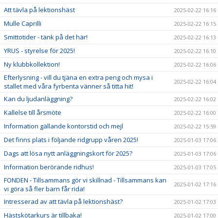
Att tävla på lektionshäst
2025-02-22 16:16
Mulle Caprilli
2025-02-22 16:15
Smittotider - tänk på det här!
2025-02-22 16:13
YRUS - styrelse för 2025!
2025-02-22 16:10
Ny klubbkollektion!
2025-02-22 16:06
Efterlysning - vill du tjäna en extra peng och mysa i
2025-02-22 16:04
stallet med våra fyrbenta vänner så titta hit!
Kan du ljudanläggning?
2025-02-22 16:02
Kallelse till årsmöte
2025-02-22 16:00
Information gällande kontorstid och mejl
2025-02-22 15:59
Det finns plats i följande ridgrupp våren 2025!
2025-01-03 17:06
Dags att lösa nytt anläggningskort för 2025?
2025-01-03 17:06
Information berörande ridhus!
2025-01-03 17:05
FONDEN - Tillsammans gör vi skillnad - Tillsammans kan
2025-01-02 17:16
vi göra så fler barn får rida!
Intresserad av att tävla på lektionshäst?
2025-01-02 17:03
Hästskötarkurs är tillbaka!
2025-01-02 17:00