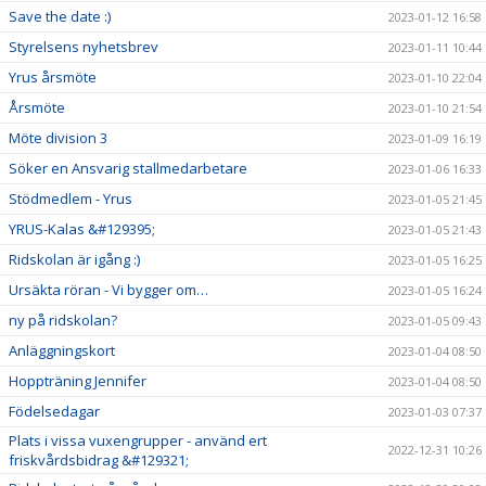
Save the date :)
2023-01-12 16:58
Styrelsens nyhetsbrev
2023-01-11 10:44
Yrus årsmöte
2023-01-10 22:04
Årsmöte
2023-01-10 21:54
Möte division 3
2023-01-09 16:19
Söker en Ansvarig stallmedarbetare
2023-01-06 16:33
Stödmedlem - Yrus
2023-01-05 21:45
YRUS-Kalas &#129395;
2023-01-05 21:43
Ridskolan är igång :)
2023-01-05 16:25
Ursäkta röran - Vi bygger om…
2023-01-05 16:24
ny på ridskolan?
2023-01-05 09:43
Anläggningskort
2023-01-04 08:50
Hoppträning Jennifer
2023-01-04 08:50
Födelsedagar
2023-01-03 07:37
Plats i vissa vuxengrupper - använd ert
2022-12-31 10:26
friskvårdsbidrag &#129321;