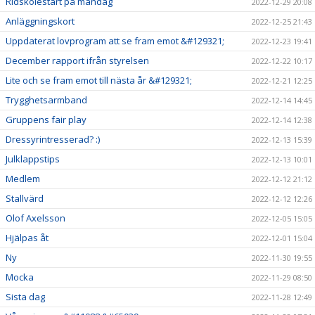
Ridskolestart på måndag
2022-12-29 20:08
Anläggningskort
2022-12-25 21:43
Uppdaterat lovprogram att se fram emot &#129321;
2022-12-23 19:41
December rapport ifrån styrelsen
2022-12-22 10:17
Lite och se fram emot till nästa år &#129321;
2022-12-21 12:25
Trygghetsarmband
2022-12-14 14:45
Gruppens fair play
2022-12-14 12:38
Dressyrintresserad? :)
2022-12-13 15:39
Julklappstips
2022-12-13 10:01
Medlem
2022-12-12 21:12
Stallvärd
2022-12-12 12:26
Olof Axelsson
2022-12-05 15:05
Hjälpas åt
2022-12-01 15:04
Ny
2022-11-30 19:55
Mocka
2022-11-29 08:50
Sista dag
2022-11-28 12:49