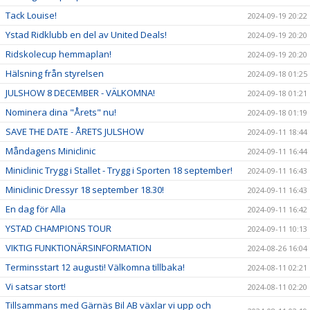
Tack Louise!
2024-09-19 20:22
Ystad Ridklubb en del av United Deals!
2024-09-19 20:20
Ridskolecup hemmaplan!
2024-09-19 20:20
Hälsning från styrelsen
2024-09-18 01:25
JULSHOW 8 DECEMBER - VÄLKOMNA!
2024-09-18 01:21
Nominera dina "Årets" nu!
2024-09-18 01:19
SAVE THE DATE - ÅRETS JULSHOW
2024-09-11 18:44
Måndagens Miniclinic
2024-09-11 16:44
Miniclinic Trygg i Stallet - Trygg i Sporten 18 september!
2024-09-11 16:43
Miniclinic Dressyr 18 september 18.30!
2024-09-11 16:43
En dag för Alla
2024-09-11 16:42
YSTAD CHAMPIONS TOUR
2024-09-11 10:13
VIKTIG FUNKTIONÄRSINFORMATION
2024-08-26 16:04
Terminsstart 12 augusti! Välkomna tillbaka!
2024-08-11 02:21
Vi satsar stort!
2024-08-11 02:20
Tillsammans med Gärnäs Bil AB växlar vi upp och