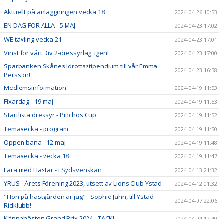
Aktuellt på anläggningen vecka 18
2024-04-26 10:53
EN DAG FÖR ALLA - 5 MAJ
2024-04-23 17:02
WE tävling vecka 21
2024-04-23 17:01
Vinst för vårt Div 2-dressyrlag, igen!
2024-04-23 17:00
Sparbanken Skånes Idrottsstipendium till vår Emma
2024-04-23 16:58
Persson!
Medlemsinformation
2024-04-19 11:53
Fixardag - 19 maj
2024-04-19 11:53
Startlista dressyr - Pinchos Cup
2024-04-19 11:52
Temavecka - program
2024-04-19 11:50
Öppen bana - 12 maj
2024-04-19 11:48
Temavecka - vecka 18
2024-04-19 11:47
Lära med Hästar - i Sydsvenskan
2024-04-13 21:32
YRUS - Årets Förening 2023, utsett av Lions Club Ystad
2024-04-12 01:32
"Hon på hästgården är jag" - Sophie Jahn, till Ystad
2024-04-07 22:06
Ridklubb!
Käppahästen Grand Prix 2024 - TACK!
2024-04-04 12:40