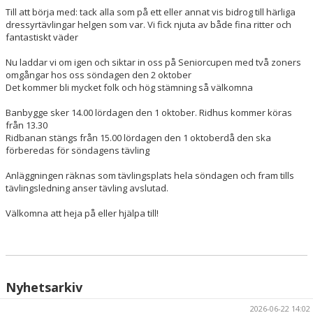
Till att börja med: tack alla som på ett eller annat vis bidrog till härliga
dressyrtävlingar helgen som var. Vi fick njuta av både fina ritter och
HÄSTAR
fantastiskt väder
KALENDER
Nu laddar vi om igen och siktar in oss på Seniorcupen med två zoners
omgångar hos oss
söndagen den 2 oktober
Det kommer bli mycket folk och hög stämning så välkomna
Banbygge sker 14.00
lördagen den 1 oktober
. Ridhus kommer köras
från 13.30
Ridbanan stängs från 15.00
lördagen den 1 oktober
då den ska
förberedas för söndagens tävling
Anläggningen räknas som tävlingsplats hela söndagen och fram tills
tävlingsledning anser tävling avslutad.
Välkomna att heja på eller hjälpa till!
Nyhetsarkiv
2026-06-22 14:02