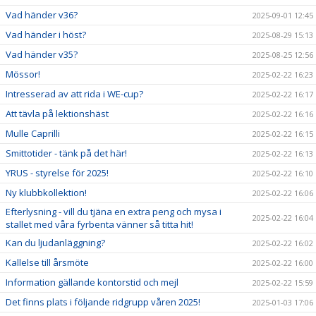
Vad händer v36?
2025-09-01 12:45
Vad händer i höst?
2025-08-29 15:13
Vad händer v35?
2025-08-25 12:56
Mössor!
2025-02-22 16:23
Intresserad av att rida i WE-cup?
2025-02-22 16:17
Att tävla på lektionshäst
2025-02-22 16:16
Mulle Caprilli
2025-02-22 16:15
Smittotider - tänk på det här!
2025-02-22 16:13
YRUS - styrelse för 2025!
2025-02-22 16:10
Ny klubbkollektion!
2025-02-22 16:06
Efterlysning - vill du tjäna en extra peng och mysa i
2025-02-22 16:04
stallet med våra fyrbenta vänner så titta hit!
Kan du ljudanläggning?
2025-02-22 16:02
Kallelse till årsmöte
2025-02-22 16:00
Information gällande kontorstid och mejl
2025-02-22 15:59
Det finns plats i följande ridgrupp våren 2025!
2025-01-03 17:06