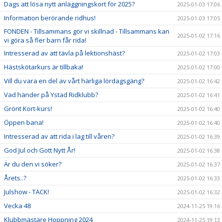
Dags att lösa nytt anläggningskort för 2025?
2025-01-03 17:06
Information berörande ridhus!
2025-01-03 17:05
FONDEN - Tillsammans gör vi skillnad - Tillsammans kan
2025-01-02 17:16
vi göra så fler barn får rida!
Intresserad av att tävla på lektionshäst?
2025-01-02 17:03
Hästskötarkurs är tillbaka!
2025-01-02 17:00
Vill du vara en del av vårt härliga lördagsgäng?
2025-01-02 16:42
Vad händer på Ystad Ridklubb?
2025-01-02 16:41
Grönt Kort-kurs!
2025-01-02 16:40
Öppen bana!
2025-01-02 16:40
Intresserad av att rida i lag till våren?
2025-01-02 16:39
God Jul och Gott Nytt År!
2025-01-02 16:38
Är du den vi söker?
2025-01-02 16:37
Årets..?
2025-01-02 16:33
Julshow - TACK!
2025-01-02 16:32
Vecka 48
2024-11-25 19:16
Klubbmästare Hoppning 2024
2024-11-25 19:13