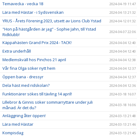
Temavecka - vecka 18
2024-04-19 11:47
Lära med Hästar - i Sydsvenskan
2024-04-13 21:32
YRUS - Årets Förening 2023, utsett av Lions Club Ystad
2024-04-12 01:32
"Hon på hästgården är jag" - Sophie Jahn, till Ystad
2024-04-07 22:06
Ridklubb!
Käppahästen Grand Prix 2024 - TACK!
2024-04-04 12:40
Extra underhåll
2024-04-04 12:40
Medlemskväll hos Pinchos 21 april
2024-04-04 12:38
Vår fina Olga söker nytt hem
2024-04-04 12:37
Öppen bana - dressyr
2024-04-04 12:37
Dela häst med ridskolan?
2024-04-04 12:36
Funktionärer sökes till tävling 14 april!
2024-03-18 16:07
Lillebror & Ginnis söker sommarryttare under juli
2024-03-18 16:06
månad. Är det du?
Anläggning åter öppen!
2024-03-13 21:48
Lära med Hästar
2024-03-13 21:46
Kompisdag
2024-03-13 21:45