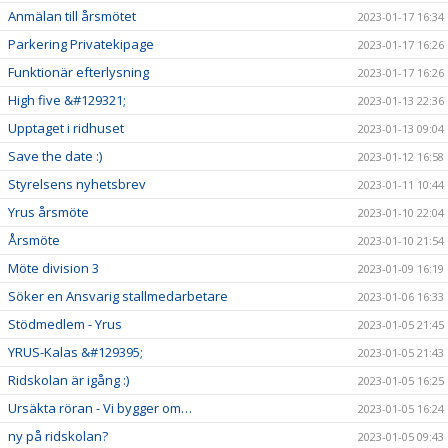
Anmälan till årsmötet
2023-01-17 16:34
Parkering Privatekipage
2023-01-17 16:26
Funktionär efterlysning
2023-01-17 16:26
High five &#129321;
2023-01-13 22:36
Upptaget i ridhuset
2023-01-13 09:04
Save the date :)
2023-01-12 16:58
Styrelsens nyhetsbrev
2023-01-11 10:44
Yrus årsmöte
2023-01-10 22:04
Årsmöte
2023-01-10 21:54
Möte division 3
2023-01-09 16:19
Söker en Ansvarig stallmedarbetare
2023-01-06 16:33
Stödmedlem - Yrus
2023-01-05 21:45
YRUS-Kalas &#129395;
2023-01-05 21:43
Ridskolan är igång :)
2023-01-05 16:25
Ursäkta röran - Vi bygger om…
2023-01-05 16:24
ny på ridskolan?
2023-01-05 09:43