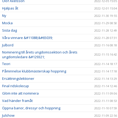
Olof Axelsson
2022-12-05 15:05
Hjälpas åt
2022-12-01 15:04
Ny
2022-11-30 19:55
Mocka
2022-11-29 08:50
Sista dag
2022-11-28 12:49
Våra vinnare &#11088;&#65039;
2022-11-28 07:31
Julbord
2022-11-16 08:18
Nominering till årets ungdomssektion och årets
2022-11-15 16:42
ungdomsledare &#129321;
Teori
2022-11-14 18:17
Påminnelse klubbmästerskap hoppning
2022-11-14 17:18
Ersättningslektioner
2022-11-14 13:29
Final ridskolecup
2022-11-14 12:46
Glöm inte att nominera
2022-11-11 09:06
Vad händer framåt
2022-11-11 08:53
Öppna banor, dressyr och hoppning
2022-11-10 07:59
Julshow
2022-11-09 22:56