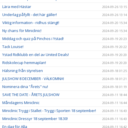
Lära med Hästar
2024-09-26 13:15
Underlag påfyllt - det här gäller!
2024-09-26 13:14
Viktig information - ridhus stängt!
2024-09-20 15:34
Ny chans för Miniclinic!
2024-09-20 15:34
Middag och quiz på Pinchos i Ystad!
2024-09-19 20:23
Tack Louise!
2024-09-19 20:22
Ystad Ridklubb en del av United Deals!
2024-09-19 20:20
Ridskolecup hemmaplan!
2024-09-19 20:20
Hälsning från styrelsen
2024-09-18 01:25
JULSHOW 8 DECEMBER - VÄLKOMNA!
2024-09-18 01:21
Nominera dina "Årets" nu!
2024-09-18 01:19
SAVE THE DATE - ÅRETS JULSHOW
2024-09-11 18:44
Måndagens Miniclinic
2024-09-11 16:44
Miniclinic Trygg i Stallet - Trygg i Sporten 18 september!
2024-09-11 16:43
Miniclinic Dressyr 18 september 18.30!
2024-09-11 16:43
En dag för Alla
2024-09-11 16:42