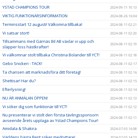
YSTAD CHAMPIONS TOUR
2024-09-11 10:13
VIKTIG FUNKTIONÄRSINFORMATION
2024-08-26 16:04
Terminsstart 12 augusti! Välkomna tillbaka!
2024-08-11 02:21
Vi satsar stort!
2024-08-11 02:20
Tillsammans med Gärnäs Bil AB växlar vi upp och
2024-08-11 02:19
släpper loss hästkrafter!
Vi välkomnar stolt tillbaka Christina Bolander till YCT!
2024-08-11 02:18
Gebo Snickeri - TACK!
2024-08-11 02:17
Ta chansen att marknadsföra ditt företag!
2024-08-11 02:16
Shettisar! Har du?
2024-08-11 02:15
Efterlysning!
2024-08-11 02:14
NU ÄR ANMÄLAN ÖPPEN!
2024-08-11 02:13
Vi söker dig som funktionär till YCT!
2024-08-11 02:12
Nu presenterar vi stolt den första tävlingssponsorn
2024-08-11 02:11
avseende årets upplaga av Ystad Champions Tour!
Amidala & Shakira
2024-07-05 16:08
Världens bästa Berit söker medryttare!
2024-07-05 14:13