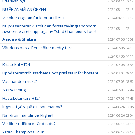
Efterlysning!
2024-08-11 02:14
NU ÄR ANMÄLAN ÖPPEN!
2024-08-11 02:13
Vi söker dig som funktionär till YCT!
2024-08-11 02:12
Nu presenterar vi stolt den första tävlingssponsorn
2024-08-11 02:11
avseende årets upplaga av Ystad Champions Tour!
Amidala & Shakira
2024-07-05 16:08
Världens bästa Berit söker medryttare!
2024-07-05 14:13
2024-07-05 14:11
Knattekul HT24
2024-07-05 13:33
Uppdaterat ridhusschema och prislista inför hösten!
2024-07-03 18:51
Vad händer i höst?
2024-07-03 18:50
Storsatsning!
2024-07-03 17:44
Hästskötarkurs HT24
2024-07-03 17:43
Inget att göra på ditt sommarlov?
2024-06-26 02:05
När drömmar blir verklighet!
2024-06-26 02:04
Vi söker ridlärare - är det du?
2024-06-14 23:14
Ystad Champions Tour
2024-06-14 23:14