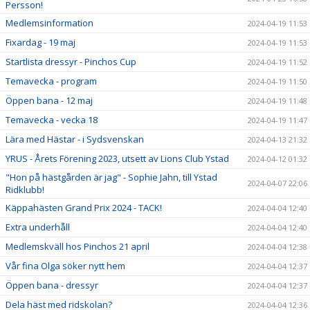
Persson!
Medlemsinformation
2024-04-19 11:53
Fixardag - 19 maj
2024-04-19 11:53
Startlista dressyr - Pinchos Cup
2024-04-19 11:52
Temavecka - program
2024-04-19 11:50
Öppen bana - 12 maj
2024-04-19 11:48
Temavecka - vecka 18
2024-04-19 11:47
Lära med Hästar - i Sydsvenskan
2024-04-13 21:32
YRUS - Årets Förening 2023, utsett av Lions Club Ystad
2024-04-12 01:32
"Hon på hästgården är jag" - Sophie Jahn, till Ystad
2024-04-07 22:06
Ridklubb!
Käppahästen Grand Prix 2024 - TACK!
2024-04-04 12:40
Extra underhåll
2024-04-04 12:40
Medlemskväll hos Pinchos 21 april
2024-04-04 12:38
Vår fina Olga söker nytt hem
2024-04-04 12:37
Öppen bana - dressyr
2024-04-04 12:37
Dela häst med ridskolan?
2024-04-04 12:36