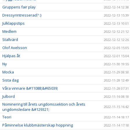
Gruppens fair play
2022-12-14 12:38
Dressyrintresserad? :)
2022-12-13 15:39
Julklappstips
2022-12-13 10:01
Medlem
2022-12-12 21:12
Stallvärd
2022-12-12 12:26
Olof Axelsson
2022-12-05 15:05
Hjälpas åt
2022-12-01 15:04
Ny
2022-11-30 19:55
Mocka
2022-11-29 08:50
Sista dag
2022-11-28 12:49
Våra vinnare &#11088;&#65039;
2022-11-28 07:31
Julbord
2022-11-16 08:18
Nominering till årets ungdomssektion och årets
2022-11-15 16:42
ungdomsledare &#129321;
Teori
2022-11-14 18:17
Påminnelse klubbmästerskap hoppning
2022-11-14 17:18