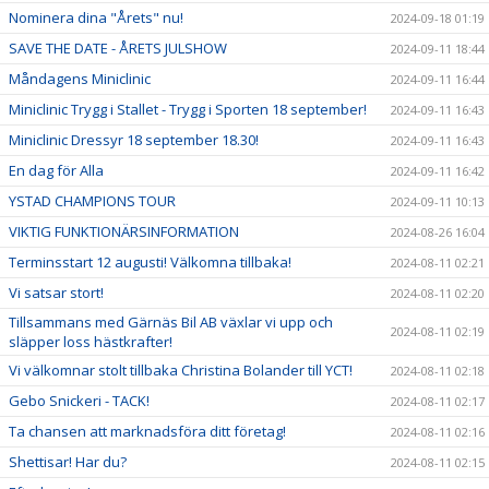
Nominera dina "Årets" nu!
2024-09-18 01:19
SAVE THE DATE - ÅRETS JULSHOW
2024-09-11 18:44
Måndagens Miniclinic
2024-09-11 16:44
Miniclinic Trygg i Stallet - Trygg i Sporten 18 september!
2024-09-11 16:43
Miniclinic Dressyr 18 september 18.30!
2024-09-11 16:43
En dag för Alla
2024-09-11 16:42
YSTAD CHAMPIONS TOUR
2024-09-11 10:13
VIKTIG FUNKTIONÄRSINFORMATION
2024-08-26 16:04
Terminsstart 12 augusti! Välkomna tillbaka!
2024-08-11 02:21
Vi satsar stort!
2024-08-11 02:20
Tillsammans med Gärnäs Bil AB växlar vi upp och
2024-08-11 02:19
släpper loss hästkrafter!
Vi välkomnar stolt tillbaka Christina Bolander till YCT!
2024-08-11 02:18
Gebo Snickeri - TACK!
2024-08-11 02:17
Ta chansen att marknadsföra ditt företag!
2024-08-11 02:16
Shettisar! Har du?
2024-08-11 02:15