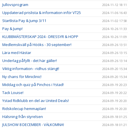
Jullovsprogram
2024-11-12 18:11
Uppdaterad prislista & information inför VT25
2024-11-06 16:43
Startlista Pay & Jump 3/11
2024-11-02 17:58
Pay & Jump!
2024-10-26 11:33
KLUBBMÄSTERSKAP 2024 - DRESSYR & HOPP
2024-10-26 11:09
Medlemskväll på Hööks - 30 september!
2024-09-26 13:51
Lära med Hästar
2024-09-26 13:15
Underlag påfyllt - det här gäller!
2024-09-26 13:14
Viktig information - ridhus stängt!
2024-09-20 15:34
Ny chans för Miniclinic!
2024-09-20 15:34
Middag och quiz på Pinchos i Ystad!
2024-09-19 20:23
Tack Louise!
2024-09-19 20:22
Ystad Ridklubb en del av United Deals!
2024-09-19 20:20
Ridskolecup hemmaplan!
2024-09-19 20:20
Hälsning från styrelsen
2024-09-18 01:25
JULSHOW 8 DECEMBER - VÄLKOMNA!
2024-09-18 01:21