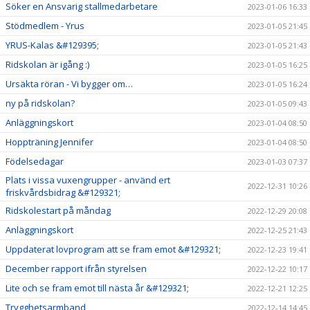
Söker en Ansvarig stallmedarbetare
2023-01-06 16:33
Stödmedlem - Yrus
2023-01-05 21:45
YRUS-Kalas &#129395;
2023-01-05 21:43
Ridskolan är igång :)
2023-01-05 16:25
Ursäkta röran - Vi bygger om…
2023-01-05 16:24
ny på ridskolan?
2023-01-05 09:43
Anläggningskort
2023-01-04 08:50
Hoppträning Jennifer
2023-01-04 08:50
Födelsedagar
2023-01-03 07:37
Plats i vissa vuxengrupper - använd ert
2022-12-31 10:26
friskvårdsbidrag &#129321;
Ridskolestart på måndag
2022-12-29 20:08
Anläggningskort
2022-12-25 21:43
Uppdaterat lovprogram att se fram emot &#129321;
2022-12-23 19:41
December rapport ifrån styrelsen
2022-12-22 10:17
Lite och se fram emot till nästa år &#129321;
2022-12-21 12:25
Trygghetsarmband
2022-12-14 14:45