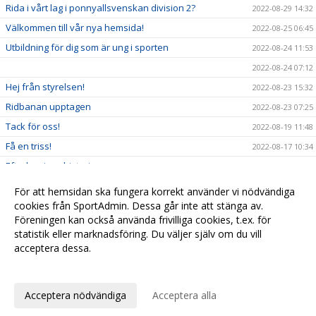
Rida i vårt lag i ponnyallsvenskan division 2?
2022-08-29 14:32
Välkommen till vår nya hemsida!
2022-08-25 06:45
Utbildning för dig som är ung i sporten
2022-08-24 11:53
2022-08-24 07:12
Hej från styrelsen!
2022-08-23 15:32
Ridbanan upptagen
2022-08-23 07:25
Tack för oss!
2022-08-19 11:48
Få en triss!
2022-08-17 10:34
Efterlysning - historia
2022-08-08 11:53
2022-08-04 15:09
För att hemsidan ska fungera korrekt använder vi nödvändiga
Ridskolestart
cookies från SportAdmin. Dessa går inte att stänga av.
2022-08-03 07:31
Föreningen kan också använda frivilliga cookies, t.ex. för
Ystad Saltsjöbads champions tour!
2022-07-23 18:00
statistik eller marknadsföring. Du väljer själv om du vill
acceptera dessa.
Anpassa dina val
Cookie-
Gå till
inställningar
Webbversion
Acceptera nödvändiga
Acceptera alla