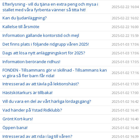
Efterlysning - vill du tjäna en extra peng och mysa i
2025-02-22 16:04
stallet med våra fyrbenta vänner så titta hit!
Kan du ljudanläggning?
2025-02-22 16:02
Kallelse till årsmöte
2025-02-22 16:00
Information gällande kontorstid och mejl
2025-02-22 15:59
Det finns plats i följande ridgrupp våren 2025!
2025-01-03 17:06
Dags att lösa nytt anläggningskort för 2025?
2025-01-03 17:06
Information berörande ridhus!
2025-01-03 17:05
FONDEN - Tillsammans gör vi skillnad - Tillsammans kan
2025-01-02 17:16
vi göra så fler barn får rida!
Intresserad av att tävla på lektionshäst?
2025-01-02 17:03
Hästskötarkurs är tillbaka!
2025-01-02 17:00
Vill du vara en del av vårt härliga lördagsgäng?
2025-01-02 16:42
Vad händer på Ystad Ridklubb?
2025-01-02 16:41
Grönt Kort-kurs!
2025-01-02 16:40
Öppen bana!
2025-01-02 16:40
Intresserad av att rida i lag till våren?
2025-01-02 16:39