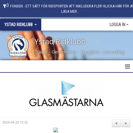
FONDEN - ETT SÄTT FÖR RIDSPORTEN ATT INKLUDERA FLER! KLICKA HÄR FÖR A
LÄSA MER.
YSTAD RIDKLUBB
LOGGA IN
Ystad Ridklubb
Glädje - Gemenskap - Trygghet - Utveckling
HEM
NYHETER
KLUBBINFO
KONTAKT
2026-04-20 13:32
<
>
PERSONAL