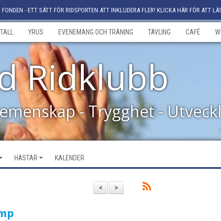
FONDEN - ETT SÄTT FÖR RIDSPORTEN ATT INKLUDERA FLER! KLICKA HÄR FÖR ATT LÄ
TALL
YRUS
EVENEMANG OCH TRÄNING
TÄVLING
CAFÉ
W
d Ridklubb
Gemenskap - Trygghet - Utveck
HÄSTAR
KALENDER
<
>
ump