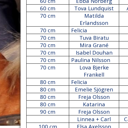
60 cm
Ebba Norberg
60 cm
Tova Lundquist
70 cm
Matilda
Erlandsson
70 cm
Felicia
70 cm
Tuva Biratu
70 cm
Mira Grané
70 cm
Isabel Douhan
70 cm
Paulina Nilsson
70 cm
Lova Bjerke
Frankell
80 cm
Felicia
80 cm
Emelie Sjögren
80 cm
Freja Olsson
80 cm
Katarina
90 cm
Freja Olsson
Linnea + Carl
C
100 cm
Elsa Axelsson