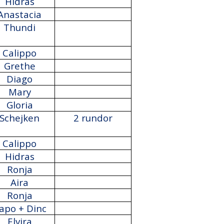
Hidras
Anastacia
Thundi
Calippo
Grethe
Diago
Mary
Gloria
Schejken
2 rundor
Calippo
Hidras
Ronja
Aira
Ronja
apo + Dinc
Elvira