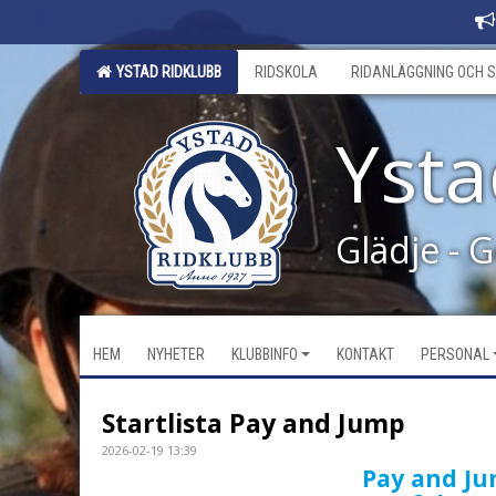
YSTAD RIDKLUBB
RIDSKOLA
RIDANLÄGGNING OCH S
Ysta
Glädje - 
HEM
NYHETER
KLUBBINFO
KONTAKT
PERSONAL
Startlista Pay and Jump
2026-02-19 13:39
Pay and J