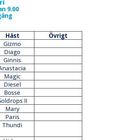
ri
n 9.00
gång
Häst
Övrigt
Gizmo
Diago
Ginnis
Anastacia
Magic
Diesel
Bosse
oldrops II
Mary
Paris
Thundi