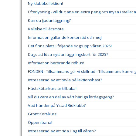
Ny klubbkollektion!
Efterlysning - vill du tjäna en extra peng och mysa i stallet
Kan du ljudanläggning?
Kallelse till årsmöte
Information gällande kontorstid och mejl
Det finns plats i följande ridgrupp våren 2025!
Dags att lösa nytt anläggningskort för 2025?
Information berörande ridhus!
FONDEN - Tillsammans gör vi skillnad - Tillsammans kan vi gö
Intresserad av att tävla på lektionshäst?
Hästskötarkurs är tillbaka!
Vill du vara en del av vårt härliga lördagsgäng?
Vad händer på Ystad Ridklubb?
Grönt Kort-kurs!
Öppen bana!
Intresserad av att rida i lag till våren?