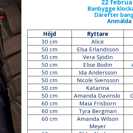
22 februa
Banbygge klocka
Därefter ban
Anmälda
Höjd
Ryttare
30 cm
Alice
50 cm
Elsa Erlandsson
50 cm
Vera Sjödin
50 cm
Elise Bodin
50 cm
Ida Andersson
50 cm
Nicole Svensson
50 cm
Katarina
50 cm
Amanda Davinski
G
60 cm
Maia Frisborn
60 cm
Tyra Bergman
60 cm
Amanda Wilson
Meyer