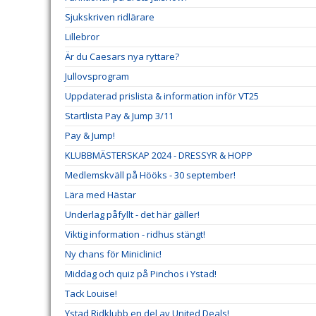
Sjukskriven ridlärare
Lillebror
Är du Caesars nya ryttare?
Jullovsprogram
Uppdaterad prislista & information inför VT25
Startlista Pay & Jump 3/11
Pay & Jump!
KLUBBMÄSTERSKAP 2024 - DRESSYR & HOPP
Medlemskväll på Hööks - 30 september!
Lära med Hästar
Underlag påfyllt - det här gäller!
Viktig information - ridhus stängt!
Ny chans för Miniclinic!
Middag och quiz på Pinchos i Ystad!
Tack Louise!
Ystad Ridklubb en del av United Deals!