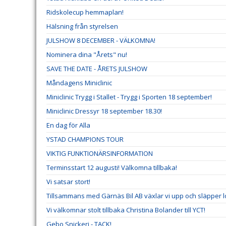
Ridskolecup hemmaplan!
Hälsning från styrelsen
JULSHOW 8 DECEMBER - VÄLKOMNA!
Nominera dina "Årets" nu!
SAVE THE DATE - ÅRETS JULSHOW
Måndagens Miniclinic
Miniclinic Trygg i Stallet - Trygg i Sporten 18 september!
Miniclinic Dressyr 18 september 18.30!
En dag för Alla
YSTAD CHAMPIONS TOUR
VIKTIG FUNKTIONÄRSINFORMATION
Terminsstart 12 augusti! Välkomna tillbaka!
Vi satsar stort!
Tillsammans med Gärnäs Bil AB växlar vi upp och släpper l
Vi välkomnar stolt tillbaka Christina Bolander till YCT!
Gebo Snickeri - TACK!