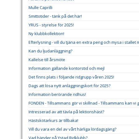
Mulle Caprilli
Smittotider - tänk på det här!
YRUS - styrelse för 2025!
Ny klubbkollektion!
Efterlysning - vill du tjäna en extra peng och mysa i stallet
Kan du ljudanläggning?
Kallelse till årsmöte
Information gällande kontorstid och mejl
Det finns plats i följande ridgrupp våren 2025!
Dags att lösa nytt anläggningskort för 2025?
Information berörande ridhus!
FONDEN - Tillsammans gör vi skillnad - Tillsammans kan vi gö
Intresserad av att tävla på lektionshäst?
Hästskötarkurs är tillbaka!
Vill du vara en del av vårt härliga lördagsgäng?
Vad händer på Ystad Ridklubb?