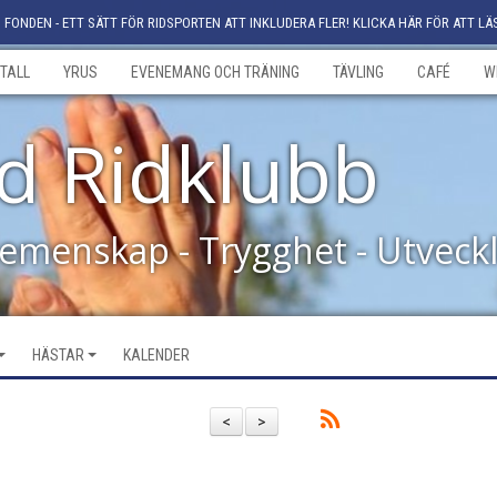
FONDEN - ETT SÄTT FÖR RIDSPORTEN ATT INKLUDERA FLER! KLICKA HÄR FÖR ATT LÄ
TALL
YRUS
EVENEMANG OCH TRÄNING
TÄVLING
CAFÉ
W
d Ridklubb
Gemenskap - Trygghet - Utveck
HÄSTAR
KALENDER
<
>