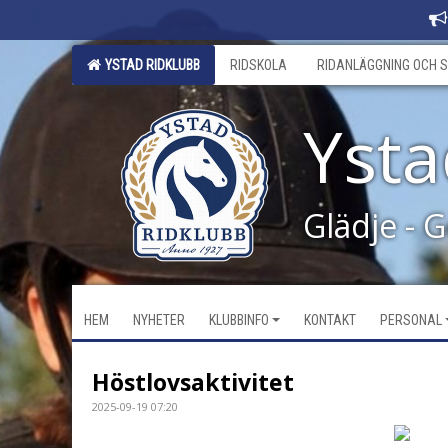
YSTAD RIDKLUBB
RIDSKOLA
RIDANLÄGGNING OCH S
Ysta
Glädje - 
HEM
NYHETER
KLUBBINFO
KONTAKT
PERSONAL
Höstlovsaktivitet
2025-09-19 07:20