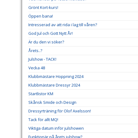
Grönt Kort-kurs!
Öppen bana!
Intresserad av att rida i lag till våren?
God Jul och Gott Nytt År!
Är du den vi söker?
Årets..?
Julshow - TACK!
Vecka 48
Klubbmästare Hoppning 2024
Klubbmästare Dressyr 2024
Startlistor KM
Skånsk Smide och Design
Dressyrträning för Olof Axelsson!
Tack för allt MQ!
Viktiga datum inför julshowen
Funktionär på årets julshow?