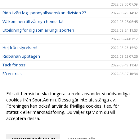
2022-08-30 07:09
Rida i vårt lag i ponnyallsvenskan division 2?
2022-08-29 14:32
Välkommen till vår nya hemsida!
2022-08-25 06:45
Utbildning för dig som är ung i sporten
2022-08-24 11:53
2022-08-24 07:12
Hej från styrelsen!
2022-08-23 15:32
Ridbanan upptagen
2022-08-23 07:25
Tack för oss!
2022-08-19 11:48
Få en triss!
2022-08-17 10:34
Efterlysning - historia
2022-08-08 11:53
2022-08-04 15:09
För att hemsidan ska fungera korrekt använder vi nödvändiga
Ridskolestart
cookies från SportAdmin. Dessa går inte att stänga av.
2022-08-03 07:31
Föreningen kan också använda frivilliga cookies, t.ex. för
Ystad Saltsjöbads champions tour!
2022-07-23 18:00
statistik eller marknadsföring. Du väljer själv om du vill
acceptera dessa.
Anpassa dina val
Cookie-
Gå till
inställningar
Webbversion