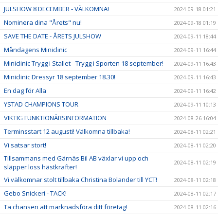
JULSHOW 8 DECEMBER - VÄLKOMNA!
2024-09-18 01:21
Nominera dina "Årets" nu!
2024-09-18 01:19
SAVE THE DATE - ÅRETS JULSHOW
2024-09-11 18:44
Måndagens Miniclinic
2024-09-11 16:44
Miniclinic Trygg i Stallet - Trygg i Sporten 18 september!
2024-09-11 16:43
Miniclinic Dressyr 18 september 18.30!
2024-09-11 16:43
En dag för Alla
2024-09-11 16:42
YSTAD CHAMPIONS TOUR
2024-09-11 10:13
VIKTIG FUNKTIONÄRSINFORMATION
2024-08-26 16:04
Terminsstart 12 augusti! Välkomna tillbaka!
2024-08-11 02:21
Vi satsar stort!
2024-08-11 02:20
Tillsammans med Gärnäs Bil AB växlar vi upp och
2024-08-11 02:19
släpper loss hästkrafter!
Vi välkomnar stolt tillbaka Christina Bolander till YCT!
2024-08-11 02:18
Gebo Snickeri - TACK!
2024-08-11 02:17
Ta chansen att marknadsföra ditt företag!
2024-08-11 02:16