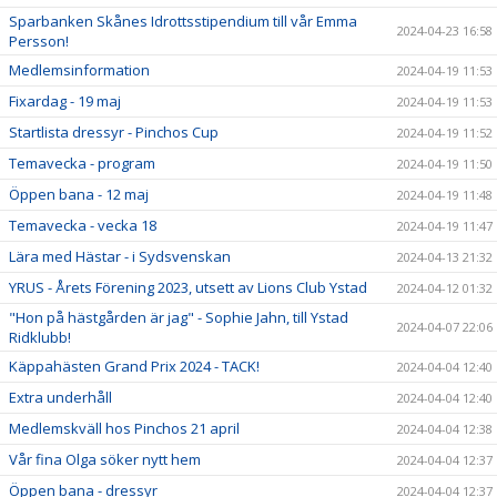
Sparbanken Skånes Idrottsstipendium till vår Emma
2024-04-23 16:58
Persson!
Medlemsinformation
2024-04-19 11:53
Fixardag - 19 maj
2024-04-19 11:53
Startlista dressyr - Pinchos Cup
2024-04-19 11:52
Temavecka - program
2024-04-19 11:50
Öppen bana - 12 maj
2024-04-19 11:48
Temavecka - vecka 18
2024-04-19 11:47
Lära med Hästar - i Sydsvenskan
2024-04-13 21:32
YRUS - Årets Förening 2023, utsett av Lions Club Ystad
2024-04-12 01:32
"Hon på hästgården är jag" - Sophie Jahn, till Ystad
2024-04-07 22:06
Ridklubb!
Käppahästen Grand Prix 2024 - TACK!
2024-04-04 12:40
Extra underhåll
2024-04-04 12:40
Medlemskväll hos Pinchos 21 april
2024-04-04 12:38
Vår fina Olga söker nytt hem
2024-04-04 12:37
Öppen bana - dressyr
2024-04-04 12:37