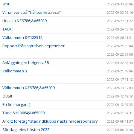
9/10
2022-09-30 20:06
Vi har varit på ”hållbarhetsresa”!
2022-09-30 09:16
Hej alla &#9786;&#65039;
2022-09-27 11:22
TACK!
2022-09-26 13:16
Välkommen &#128512;
2022-09-26 11:21
Rapport från styrelsen september
2022-09-25 13:04
2022-09-22 09:05
Anläggningen helgen v.38
2022-09-22 08:34
Välkommen :)
2022-09-21 18:06
2022-09-17 11:12
Välkommen &#9786;&#65039;
2022-09-13 07:03
OBS!!
2022-09-12 18:18
En fin morgon :)
2022-09-12 09:33
Tack! &#10084;&#65039;
2022-09-11 14:31
Är ditt företag Ystad ridklubbs nästa hindersponsor?
2022-09-09 11:37
Söndagselev hösten 2022
2022-09-06 08:36