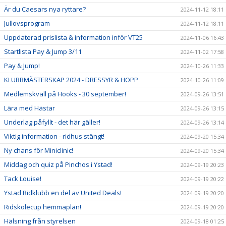
Är du Caesars nya ryttare?
2024-11-12 18:11
Jullovsprogram
2024-11-12 18:11
Uppdaterad prislista & information inför VT25
2024-11-06 16:43
Startlista Pay & Jump 3/11
2024-11-02 17:58
Pay & Jump!
2024-10-26 11:33
KLUBBMÄSTERSKAP 2024 - DRESSYR & HOPP
2024-10-26 11:09
Medlemskväll på Hööks - 30 september!
2024-09-26 13:51
Lära med Hästar
2024-09-26 13:15
Underlag påfyllt - det här gäller!
2024-09-26 13:14
Viktig information - ridhus stängt!
2024-09-20 15:34
Ny chans för Miniclinic!
2024-09-20 15:34
Middag och quiz på Pinchos i Ystad!
2024-09-19 20:23
Tack Louise!
2024-09-19 20:22
Ystad Ridklubb en del av United Deals!
2024-09-19 20:20
Ridskolecup hemmaplan!
2024-09-19 20:20
Hälsning från styrelsen
2024-09-18 01:25