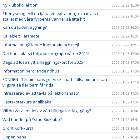
Ny klubbkollektion!
2025-02-22 16:06
Efterlysning - vill du tjäna en extra peng och mysa i
2025-02-22 16:04
stallet med våra fyrbenta vänner så titta hit!
Kan du ljudanläggning?
2025-02-22 16:02
Kallelse till årsmöte
2025-02-22 16:00
Information gällande kontorstid och mejl
2025-02-22 15:59
Det finns plats i följande ridgrupp våren 2025!
2025-01-03 17:06
Dags att lösa nytt anläggningskort för 2025?
2025-01-03 17:06
Information berörande ridhus!
2025-01-03 17:05
FONDEN - Tillsammans gör vi skillnad - Tillsammans kan
2025-01-02 17:16
vi göra så fler barn får rida!
Intresserad av att tävla på lektionshäst?
2025-01-02 17:03
Hästskötarkurs är tillbaka!
2025-01-02 17:00
Vill du vara en del av vårt härliga lördagsgäng?
2025-01-02 16:42
Vad händer på Ystad Ridklubb?
2025-01-02 16:41
Grönt Kort-kurs!
2025-01-02 16:40
Öppen bana!
2025-01-02 16:40