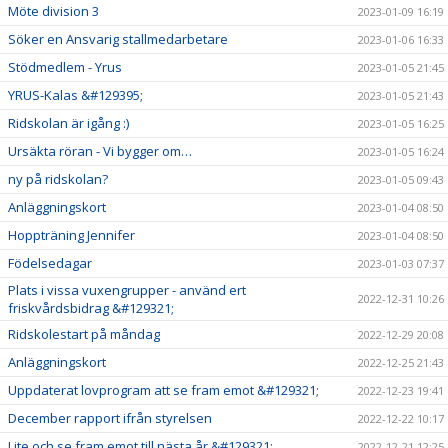
Möte division 3
2023-01-09 16:19
Söker en Ansvarig stallmedarbetare
2023-01-06 16:33
Stödmedlem - Yrus
2023-01-05 21:45
YRUS-Kalas &#129395;
2023-01-05 21:43
Ridskolan är igång :)
2023-01-05 16:25
Ursäkta röran - Vi bygger om…
2023-01-05 16:24
ny på ridskolan?
2023-01-05 09:43
Anläggningskort
2023-01-04 08:50
Hoppträning Jennifer
2023-01-04 08:50
Födelsedagar
2023-01-03 07:37
Plats i vissa vuxengrupper - använd ert
2022-12-31 10:26
friskvårdsbidrag &#129321;
Ridskolestart på måndag
2022-12-29 20:08
Anläggningskort
2022-12-25 21:43
Uppdaterat lovprogram att se fram emot &#129321;
2022-12-23 19:41
December rapport ifrån styrelsen
2022-12-22 10:17
Lite och se fram emot till nästa år &#129321;
2022-12-21 12:25