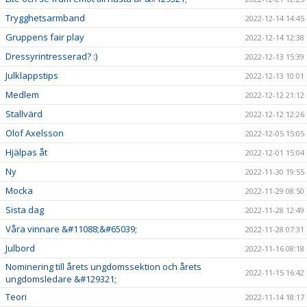
Trygghetsarmband
2022-12-14 14:45
Gruppens fair play
2022-12-14 12:38
Dressyrintresserad? :)
2022-12-13 15:39
Julklappstips
2022-12-13 10:01
Medlem
2022-12-12 21:12
Stallvärd
2022-12-12 12:26
Olof Axelsson
2022-12-05 15:05
Hjälpas åt
2022-12-01 15:04
Ny
2022-11-30 19:55
Mocka
2022-11-29 08:50
Sista dag
2022-11-28 12:49
Våra vinnare &#11088;&#65039;
2022-11-28 07:31
Julbord
2022-11-16 08:18
Nominering till årets ungdomssektion och årets
2022-11-15 16:42
ungdomsledare &#129321;
Teori
2022-11-14 18:17