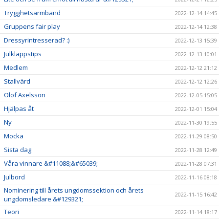
Trygghetsarmband
2022-12-14 14:45
Gruppens fair play
2022-12-14 12:38
Dressyrintresserad? :)
2022-12-13 15:39
Julklappstips
2022-12-13 10:01
Medlem
2022-12-12 21:12
Stallvärd
2022-12-12 12:26
Olof Axelsson
2022-12-05 15:05
Hjälpas åt
2022-12-01 15:04
Ny
2022-11-30 19:55
Mocka
2022-11-29 08:50
Sista dag
2022-11-28 12:49
Våra vinnare &#11088;&#65039;
2022-11-28 07:31
Julbord
2022-11-16 08:18
Nominering till årets ungdomssektion och årets
2022-11-15 16:42
ungdomsledare &#129321;
Teori
2022-11-14 18:17