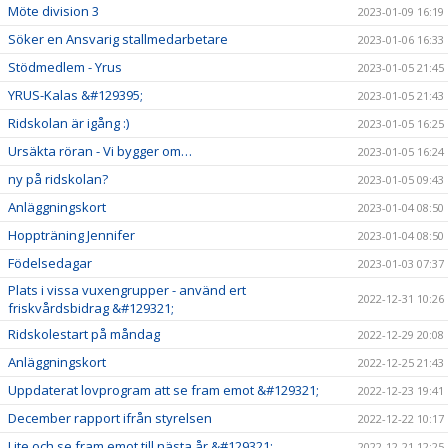
Möte division 3
2023-01-09 16:19
Söker en Ansvarig stallmedarbetare
2023-01-06 16:33
Stödmedlem - Yrus
2023-01-05 21:45
YRUS-Kalas &#129395;
2023-01-05 21:43
Ridskolan är igång :)
2023-01-05 16:25
Ursäkta röran - Vi bygger om…
2023-01-05 16:24
ny på ridskolan?
2023-01-05 09:43
Anläggningskort
2023-01-04 08:50
Hoppträning Jennifer
2023-01-04 08:50
Födelsedagar
2023-01-03 07:37
Plats i vissa vuxengrupper - använd ert
2022-12-31 10:26
friskvårdsbidrag &#129321;
Ridskolestart på måndag
2022-12-29 20:08
Anläggningskort
2022-12-25 21:43
Uppdaterat lovprogram att se fram emot &#129321;
2022-12-23 19:41
December rapport ifrån styrelsen
2022-12-22 10:17
Lite och se fram emot till nästa år &#129321;
2022-12-21 12:25