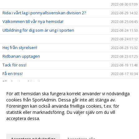
2022-08-30 07:09
Rida i vårt lag i ponnyallsvenskan division 2?
2022-08-29 14:32
Välkommen till vår nya hemsida!
2022-08-25 06:45
Utbildning för dig som är ung i sporten
2022-08-24 11:53
2022-08-24 07:12
Hej från styrelsen!
2022-08-23 15:32
Ridbanan upptagen
2022-08-23 07:25
Tack för oss!
2022-08-19 11:48
Få en triss!
2022-08-17 10:34
Efterlysning - historia
2022-08-08 11:53
2022-08-04 15:09
För att hemsidan ska fungera korrekt använder vi nödvändiga
Ridskolestart
cookies från SportAdmin. Dessa går inte att stänga av.
2022-08-03 07:31
Föreningen kan också använda frivilliga cookies, t.ex. för
Ystad Saltsjöbads champions tour!
2022-07-23 18:00
statistik eller marknadsföring. Du väljer själv om du vill
acceptera dessa.
Anpassa dina val
Cookie-
Gå till
inställningar
Webbversion