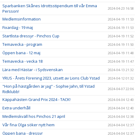
Sparbanken Skånes Idrottsstipendium till vår Emma
2024-04-23 16:58
Persson!
Medlemsinformation
2024-04-19 11:53
Fixardag - 19 maj
2024-04-19 11:53
Startlista dressyr - Pinchos Cup
2024-04-19 11:52
Temavecka - program
2024-04-19 11:50
Öppen bana - 12 maj
2024-04-19 11:48
Temavecka - vecka 18
2024-04-19 11:47
Lära med Hästar - i Sydsvenskan
2024-04-13 21:32
YRUS - Årets Förening 2023, utsett av Lions Club Ystad
2024-04-12 01:32
"Hon på hästgården är jag" - Sophie Jahn, till Ystad
2024-04-07 22:06
Ridklubb!
Käppahästen Grand Prix 2024 - TACK!
2024-04-04 12:40
Extra underhåll
2024-04-04 12:40
Medlemskväll hos Pinchos 21 april
2024-04-04 12:38
Vår fina Olga söker nytt hem
2024-04-04 12:37
Öppen bana - dressyr
2024-04-04 12:37