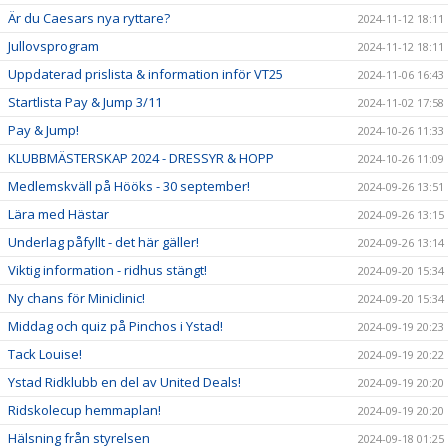
Är du Caesars nya ryttare?
2024-11-12 18:11
Jullovsprogram
2024-11-12 18:11
Uppdaterad prislista & information inför VT25
2024-11-06 16:43
Startlista Pay & Jump 3/11
2024-11-02 17:58
Pay & Jump!
2024-10-26 11:33
KLUBBMÄSTERSKAP 2024 - DRESSYR & HOPP
2024-10-26 11:09
Medlemskväll på Hööks - 30 september!
2024-09-26 13:51
Lära med Hästar
2024-09-26 13:15
Underlag påfyllt - det här gäller!
2024-09-26 13:14
Viktig information - ridhus stängt!
2024-09-20 15:34
Ny chans för Miniclinic!
2024-09-20 15:34
Middag och quiz på Pinchos i Ystad!
2024-09-19 20:23
Tack Louise!
2024-09-19 20:22
Ystad Ridklubb en del av United Deals!
2024-09-19 20:20
Ridskolecup hemmaplan!
2024-09-19 20:20
Hälsning från styrelsen
2024-09-18 01:25