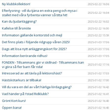
Ny klubbkollektion!
2025-02-22 16:06
Efterlysning - vill du tjäna en extra peng och mysa i
2025-02-22 16:04
stallet med våra fyrbenta vänner så titta hit!
Kan du ljudanläggning?
2025-02-22 16:02
Kallelse till årsmöte
2025-02-22 16:00
Information gällande kontorstid och mejl
2025-02-22 15:59
Det finns plats i följande ridgrupp våren 2025!
2025-01-03 17:06
Dags att lösa nytt anläggningskort för 2025?
2025-01-03 17:06
Information berörande ridhus!
2025-01-03 17:05
FONDEN - Tillsammans gör vi skillnad - Tillsammans kan
2025-01-02 17:16
vi göra så fler barn får rida!
Intresserad av att tävla på lektionshäst?
2025-01-02 17:03
Hästskötarkurs är tillbaka!
2025-01-02 17:00
Vill du vara en del av vårt härliga lördagsgäng?
2025-01-02 16:42
Vad händer på Ystad Ridklubb?
2025-01-02 16:41
Grönt Kort-kurs!
2025-01-02 16:40
Öppen bana!
2025-01-02 16:40