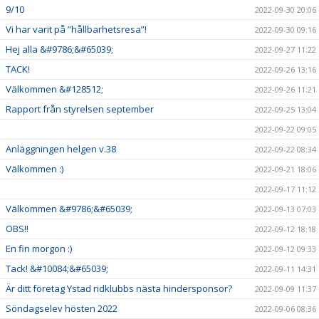
9/10
2022-09-30 20:06
Vi har varit på ”hållbarhetsresa”!
2022-09-30 09:16
Hej alla &#9786;&#65039;
2022-09-27 11:22
TACK!
2022-09-26 13:16
Välkommen &#128512;
2022-09-26 11:21
Rapport från styrelsen september
2022-09-25 13:04
2022-09-22 09:05
Anläggningen helgen v.38
2022-09-22 08:34
Välkommen :)
2022-09-21 18:06
2022-09-17 11:12
Välkommen &#9786;&#65039;
2022-09-13 07:03
OBS!!
2022-09-12 18:18
En fin morgon :)
2022-09-12 09:33
Tack! &#10084;&#65039;
2022-09-11 14:31
Är ditt företag Ystad ridklubbs nästa hindersponsor?
2022-09-09 11:37
Söndagselev hösten 2022
2022-09-06 08:36