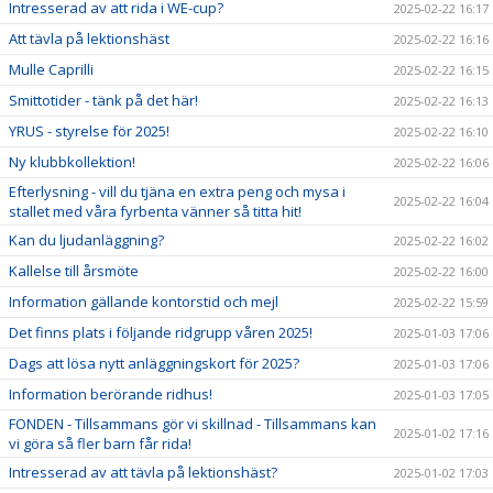
Intresserad av att rida i WE-cup?
2025-02-22 16:17
Att tävla på lektionshäst
2025-02-22 16:16
Mulle Caprilli
2025-02-22 16:15
Smittotider - tänk på det här!
2025-02-22 16:13
YRUS - styrelse för 2025!
2025-02-22 16:10
Ny klubbkollektion!
2025-02-22 16:06
Efterlysning - vill du tjäna en extra peng och mysa i
2025-02-22 16:04
stallet med våra fyrbenta vänner så titta hit!
Kan du ljudanläggning?
2025-02-22 16:02
Kallelse till årsmöte
2025-02-22 16:00
Information gällande kontorstid och mejl
2025-02-22 15:59
Det finns plats i följande ridgrupp våren 2025!
2025-01-03 17:06
Dags att lösa nytt anläggningskort för 2025?
2025-01-03 17:06
Information berörande ridhus!
2025-01-03 17:05
FONDEN - Tillsammans gör vi skillnad - Tillsammans kan
2025-01-02 17:16
vi göra så fler barn får rida!
Intresserad av att tävla på lektionshäst?
2025-01-02 17:03