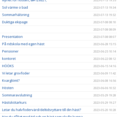
Nyhet för hösten, &#129321;
2023-07-13 19:35
Sol värme o bad
2023-07-13 19:34
Sommarhälsning
2023-07-13 19:32
Duktiga ekipage
2023-07-08 08:10
2023-07-08 08:09
Presentation
2023-07-08 08:07
På ridskola med egen häst
2023-06-28 15:15
Pensioner
2023-06-25 10:14
kontoret
2023-06-22 08:12
HÖÖKS
2023-06-15 14:16
Vi letar grovfoder
2023-06-09 11:42
Kvarglömt?
2023-06-08 16:56
Hösten
2023-06-06 10:32
Sommaravslutning
2023-05-29 19:28
Hästskötarkurs
2023-05-29 19:27
Letar du halvfodervärd/deltidsryttare till din häst?
2023-05-20 10:28
Har du dåligt med tid och en häst som skulle kunna