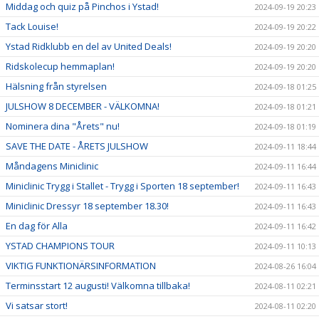
Middag och quiz på Pinchos i Ystad!
2024-09-19 20:23
Tack Louise!
2024-09-19 20:22
Ystad Ridklubb en del av United Deals!
2024-09-19 20:20
Ridskolecup hemmaplan!
2024-09-19 20:20
Hälsning från styrelsen
2024-09-18 01:25
JULSHOW 8 DECEMBER - VÄLKOMNA!
2024-09-18 01:21
Nominera dina "Årets" nu!
2024-09-18 01:19
SAVE THE DATE - ÅRETS JULSHOW
2024-09-11 18:44
Måndagens Miniclinic
2024-09-11 16:44
Miniclinic Trygg i Stallet - Trygg i Sporten 18 september!
2024-09-11 16:43
Miniclinic Dressyr 18 september 18.30!
2024-09-11 16:43
En dag för Alla
2024-09-11 16:42
YSTAD CHAMPIONS TOUR
2024-09-11 10:13
VIKTIG FUNKTIONÄRSINFORMATION
2024-08-26 16:04
Terminsstart 12 augusti! Välkomna tillbaka!
2024-08-11 02:21
Vi satsar stort!
2024-08-11 02:20