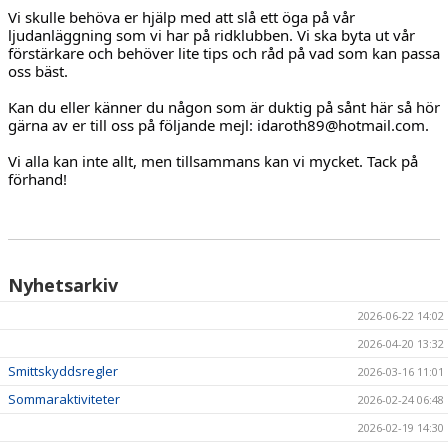
Vi skulle behöva er hjälp med att slå ett öga på vår 
ljudanläggning som vi har på ridklubben. Vi ska byta ut vår 
HÄSTAR
förstärkare och behöver lite tips och råd på vad som kan passa 
oss bäst.
KALENDER
Kan du eller känner du någon som är duktig på sånt här så hör 
gärna av er till oss på följande mejl: idaroth89@hotmail.com. 
Vi alla kan inte allt, men tillsammans kan vi mycket. Tack på 
förhand!
Nyhetsarkiv
2026-06-22 14:02
2026-04-20 13:32
Smittskyddsregler
2026-03-16 11:01
Sommaraktiviteter
2026-02-24 06:48
2026-02-19 14:30