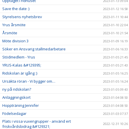
Upptaget i ridhuset
2023-01-13 09:04
Save the date :)
2023-01-12 16:58
Styrelsens nyhetsbrev
2023-01-11 10:44
Yrus årsmöte
2023-01-10 22:04
Årsmöte
2023-01-10 21:54
Möte division 3
2023-01-09 16:19
Söker en Ansvarig stallmedarbetare
2023-01-06 16:33
Stödmedlem - Yrus
2023-01-05 21:45
YRUS-Kalas &#129395;
2023-01-05 21:43
Ridskolan är igång :)
2023-01-05 16:25
Ursäkta röran - Vi bygger om…
2023-01-05 16:24
ny på ridskolan?
2023-01-05 09:43
Anläggningskort
2023-01-04 08:50
Hoppträning Jennifer
2023-01-04 08:50
Födelsedagar
2023-01-03 07:37
Plats i vissa vuxengrupper - använd ert
2022-12-31 10:26
friskvårdsbidrag &#129321;