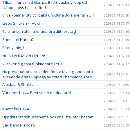
Tillsammans med Gärnäs Bil AB växlar vi upp och
2024-08-11 02:19
släpper loss hästkrafter!
Vi välkomnar stolt tillbaka Christina Bolander till YCT!
2024-08-11 02:18
Gebo Snickeri - TACK!
2024-08-11 02:17
Ta chansen att marknadsföra ditt företag!
2024-08-11 02:16
Shettisar! Har du?
2024-08-11 02:15
Efterlysning!
2024-08-11 02:14
NU ÄR ANMÄLAN ÖPPEN!
2024-08-11 02:13
Vi söker dig som funktionär till YCT!
2024-08-11 02:12
Nu presenterar vi stolt den första tävlingssponsorn
2024-08-11 02:11
avseende årets upplaga av Ystad Champions Tour!
Amidala & Shakira
2024-07-05 16:08
Världens bästa Berit söker medryttare!
2024-07-05 14:13
2024-07-05 14:11
Knattekul HT24
2024-07-05 13:33
Uppdaterat ridhusschema och prislista inför hösten!
2024-07-03 18:51
Vad händer i höst?
2024-07-03 18:50