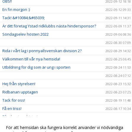
OBS!!
2022-09-12 18:18
En fin morgon :)
2022-09-12 09:33
Tack! &#10084;&#65039;
2022-09-11 14:31
Är ditt företag Ystad ridklubbs nästa hindersponsor?
2022-09-09 11:37
Söndagselev hösten 2022
2022-09-06 08:36
2022-08-30 07:09
Rida i vårt lag i ponnyallsvenskan division 2?
2022-08-29 14:32
Välkommen till vår nya hemsida!
2022-08-25 06:45
Utbildning för dig som är ung i sporten
2022-08-24 11:53
2022-08-24 07:12
Hej från styrelsen!
2022-08-23 15:32
Ridbanan upptagen
2022-08-23 07:25
Tack för oss!
2022-08-19 11:48
Få en triss!
2022-08-17 10:34
Efterlysning - historia
2022-08-08 11:53
2022-08-04 15:09
För att hemsidan ska fungera korrekt använder vi nödvändiga