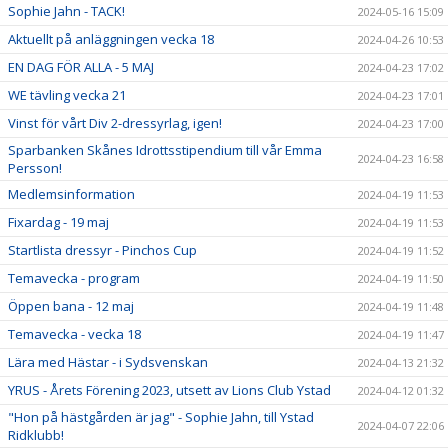
Sophie Jahn - TACK!
2024-05-16 15:09
Aktuellt på anläggningen vecka 18
2024-04-26 10:53
EN DAG FÖR ALLA - 5 MAJ
2024-04-23 17:02
WE tävling vecka 21
2024-04-23 17:01
Vinst för vårt Div 2-dressyrlag, igen!
2024-04-23 17:00
Sparbanken Skånes Idrottsstipendium till vår Emma
2024-04-23 16:58
Persson!
Medlemsinformation
2024-04-19 11:53
Fixardag - 19 maj
2024-04-19 11:53
Startlista dressyr - Pinchos Cup
2024-04-19 11:52
Temavecka - program
2024-04-19 11:50
Öppen bana - 12 maj
2024-04-19 11:48
Temavecka - vecka 18
2024-04-19 11:47
Lära med Hästar - i Sydsvenskan
2024-04-13 21:32
YRUS - Årets Förening 2023, utsett av Lions Club Ystad
2024-04-12 01:32
"Hon på hästgården är jag" - Sophie Jahn, till Ystad
2024-04-07 22:06
Ridklubb!