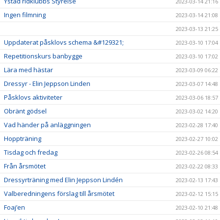
Ystad ridklubbs Styrelse
2023-03-14 21:16
Ingen filmning
2023-03-14 21:08
2023-03-13 21:25
Uppdaterat påsklovs schema &#129321;
2023-03-10 17:04
Repetitionskurs banbygge
2023-03-10 17:02
Lära med hästar
2023-03-09 06:22
Dressyr - Elin Jeppson Linden
2023-03-07 14:48
Påsklovs aktiviteter
2023-03-06 18:57
Obränt gödsel
2023-03-02 14:20
Vad händer på anläggningen
2023-02-28 17:40
Hoppträning
2023-02-27 10:02
Tisdag och fredag
2023-02-26 08:54
Från årsmötet
2023-02-22 08:33
Dressyrträning med Elin Jeppson Lindén
2023-02-13 17:43
Valberedningens förslag till årsmötet
2023-02-12 15:15
Foaj’en
2023-02-10 21:48