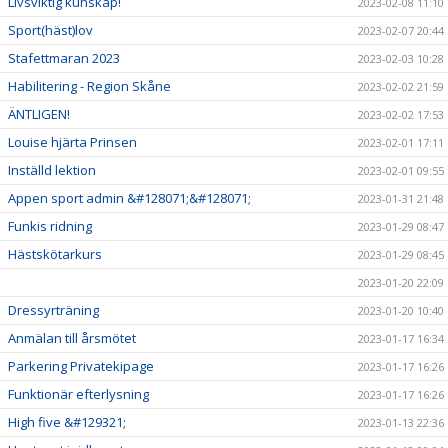
Livsviktig kunskap!
2023-02-08 11:10
Sport(häst)lov
2023-02-07 20:44
Stafettmaran 2023
2023-02-03 10:28
Habilitering - Region Skåne
2023-02-02 21:59
ÄNTLIGEN!
2023-02-02 17:53
Louise hjärta Prinsen
2023-02-01 17:11
Inställd lektion
2023-02-01 09:55
Appen sport admin &#128071;&#128071;
2023-01-31 21:48
Funkis ridning
2023-01-29 08:47
Hästskötarkurs
2023-01-29 08:45
2023-01-20 22:09
Dressyrträning
2023-01-20 10:40
Anmälan till årsmötet
2023-01-17 16:34
Parkering Privatekipage
2023-01-17 16:26
Funktionär efterlysning
2023-01-17 16:26
High five &#129321;
2023-01-13 22:36