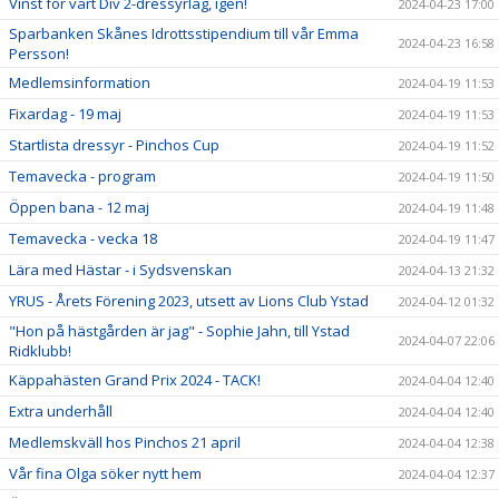
Vinst för vårt Div 2-dressyrlag, igen!
2024-04-23 17:00
Sparbanken Skånes Idrottsstipendium till vår Emma
2024-04-23 16:58
Persson!
Medlemsinformation
2024-04-19 11:53
Fixardag - 19 maj
2024-04-19 11:53
Startlista dressyr - Pinchos Cup
2024-04-19 11:52
Temavecka - program
2024-04-19 11:50
Öppen bana - 12 maj
2024-04-19 11:48
Temavecka - vecka 18
2024-04-19 11:47
Lära med Hästar - i Sydsvenskan
2024-04-13 21:32
YRUS - Årets Förening 2023, utsett av Lions Club Ystad
2024-04-12 01:32
"Hon på hästgården är jag" - Sophie Jahn, till Ystad
2024-04-07 22:06
Ridklubb!
Käppahästen Grand Prix 2024 - TACK!
2024-04-04 12:40
Extra underhåll
2024-04-04 12:40
Medlemskväll hos Pinchos 21 april
2024-04-04 12:38
Vår fina Olga söker nytt hem
2024-04-04 12:37