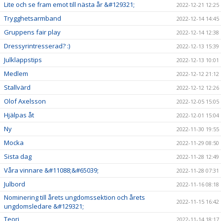
Lite och se fram emot till nästa år &#129321;
2022-12-21 12:25
Trygghetsarmband
2022-12-14 14:45
Gruppens fair play
2022-12-14 12:38
Dressyrintresserad? :)
2022-12-13 15:39
Julklappstips
2022-12-13 10:01
Medlem
2022-12-12 21:12
Stallvärd
2022-12-12 12:26
Olof Axelsson
2022-12-05 15:05
Hjälpas åt
2022-12-01 15:04
Ny
2022-11-30 19:55
Mocka
2022-11-29 08:50
Sista dag
2022-11-28 12:49
Våra vinnare &#11088;&#65039;
2022-11-28 07:31
Julbord
2022-11-16 08:18
Nominering till årets ungdomssektion och årets
2022-11-15 16:42
ungdomsledare &#129321;
Teori
2022-11-14 18:17