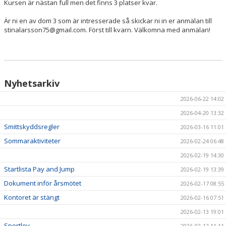
Kursen är nästan full men det finns 3 platser kvar.
Är ni en av dom 3 som är intresserade så skickar ni in er anmälan till
stinalarsson75@gmail.com. Först till kvarn. Välkomna med anmälan!
Nyhetsarkiv
2026-06-22 14:02
2026-04-20 13:32
Smittskyddsregler
2026-03-16 11:01
Sommaraktiviteter
2026-02-24 06:48
2026-02-19 14:30
Startlista Pay and Jump
2026-02-19 13:39
Dokument inför årsmötet
2026-02-17 08:55
Kontoret är stängt
2026-02-16 07:51
2026-02-13 19:01
Sportlov
2026-02-12 11:11