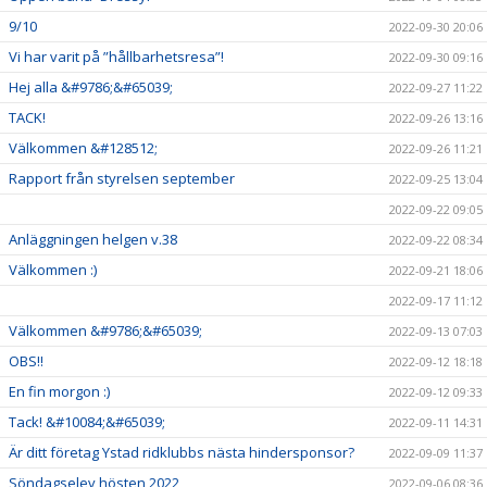
9/10
2022-09-30 20:06
Vi har varit på ”hållbarhetsresa”!
2022-09-30 09:16
Hej alla &#9786;&#65039;
2022-09-27 11:22
TACK!
2022-09-26 13:16
Välkommen &#128512;
2022-09-26 11:21
Rapport från styrelsen september
2022-09-25 13:04
2022-09-22 09:05
Anläggningen helgen v.38
2022-09-22 08:34
Välkommen :)
2022-09-21 18:06
2022-09-17 11:12
Välkommen &#9786;&#65039;
2022-09-13 07:03
OBS!!
2022-09-12 18:18
En fin morgon :)
2022-09-12 09:33
Tack! &#10084;&#65039;
2022-09-11 14:31
Är ditt företag Ystad ridklubbs nästa hindersponsor?
2022-09-09 11:37
Söndagselev hösten 2022
2022-09-06 08:36