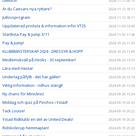
Lillebror
2024-11-21 00:15
Är du Caesars nya ryttare?
2024-11-12 18:11
Jullovsprogram
2024-11-12 18:11
Uppdaterad prislista & information inför VT25
2024-11-06 16:43
Startlista Pay & Jump 3/11
2024-11-02 17:58
Pay & Jump!
2024-10-26 11:33
KLUBBMÄSTERSKAP 2024 - DRESSYR & HOPP
2024-10-26 11:09
Medlemskväll på Hööks - 30 september!
2024-09-26 13:51
Lära med Hästar
2024-09-26 13:15
Underlag påfyllt - det här gäller!
2024-09-26 13:14
Viktig information - ridhus stängt!
2024-09-20 15:34
Ny chans för Miniclinic!
2024-09-20 15:34
Middag och quiz på Pinchos i Ystad!
2024-09-19 20:23
Tack Louise!
2024-09-19 20:22
Ystad Ridklubb en del av United Deals!
2024-09-19 20:20
Ridskolecup hemmaplan!
2024-09-19 20:20