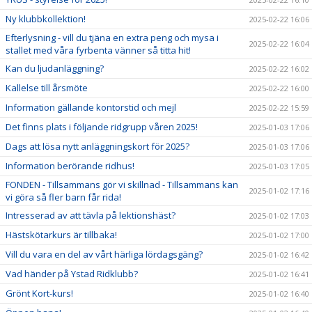
Ny klubbkollektion!
2025-02-22 16:06
Efterlysning - vill du tjäna en extra peng och mysa i
2025-02-22 16:04
stallet med våra fyrbenta vänner så titta hit!
Kan du ljudanläggning?
2025-02-22 16:02
Kallelse till årsmöte
2025-02-22 16:00
Information gällande kontorstid och mejl
2025-02-22 15:59
Det finns plats i följande ridgrupp våren 2025!
2025-01-03 17:06
Dags att lösa nytt anläggningskort för 2025?
2025-01-03 17:06
Information berörande ridhus!
2025-01-03 17:05
FONDEN - Tillsammans gör vi skillnad - Tillsammans kan
2025-01-02 17:16
vi göra så fler barn får rida!
Intresserad av att tävla på lektionshäst?
2025-01-02 17:03
Hästskötarkurs är tillbaka!
2025-01-02 17:00
Vill du vara en del av vårt härliga lördagsgäng?
2025-01-02 16:42
Vad händer på Ystad Ridklubb?
2025-01-02 16:41
Grönt Kort-kurs!
2025-01-02 16:40