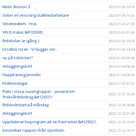
Möte division 3
2023-01-09 16:19
Söker en Ansvarig stallmedarbetare
2023-01-06 16:33
Stödmedlem - Yrus
2023-01-05 21:45
YRUS-Kalas &#129395;
2023-01-05 21:43
Ridskolan är igång :)
2023-01-05 16:25
Ursäkta röran - Vi bygger om…
2023-01-05 16:24
ny på ridskolan?
2023-01-05 09:43
Anläggningskort
2023-01-04 08:50
Hoppträning Jennifer
2023-01-04 08:50
Födelsedagar
2023-01-03 07:37
Plats i vissa vuxengrupper - använd ert
2022-12-31 10:26
friskvårdsbidrag &#129321;
Ridskolestart på måndag
2022-12-29 20:08
Anläggningskort
2022-12-25 21:43
Uppdaterat lovprogram att se fram emot &#129321;
2022-12-23 19:41
December rapport ifrån styrelsen
2022-12-22 10:17