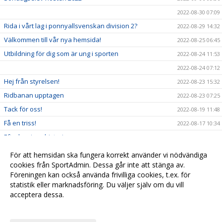
2022-08-30 07:09
Rida i vårt lag i ponnyallsvenskan division 2?
2022-08-29 14:32
Välkommen till vår nya hemsida!
2022-08-25 06:45
Utbildning för dig som är ung i sporten
2022-08-24 11:53
2022-08-24 07:12
Hej från styrelsen!
2022-08-23 15:32
Ridbanan upptagen
2022-08-23 07:25
Tack för oss!
2022-08-19 11:48
Få en triss!
2022-08-17 10:34
Efterlysning - historia
2022-08-08 11:53
2022-08-04 15:09
För att hemsidan ska fungera korrekt använder vi nödvändiga
cookies från SportAdmin. Dessa går inte att stänga av.
Ridskolestart
2022-08-03 07:31
Föreningen kan också använda frivilliga cookies, t.ex. för
Ystad Saltsjöbads champions tour!
2022-07-23 18:00
statistik eller marknadsföring. Du väljer själv om du vill
acceptera dessa.
Anpassa dina val
Cookie-
Gå till