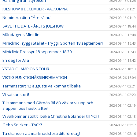
Hälsning från styrelsen
2024-09-18 01:25
JULSHOW 8 DECEMBER - VÄLKOMNA!
2024-09-18 01:21
Nominera dina "Årets" nu!
2024-09-18 01:19
SAVE THE DATE - ÅRETS JULSHOW
2024-09-11 18:44
Måndagens Miniclinic
2024-09-11 16:44
Miniclinic Trygg i Stallet - Trygg i Sporten 18 september!
2024-09-11 16:43
Miniclinic Dressyr 18 september 18.30!
2024-09-11 16:43
En dag för Alla
2024-09-11 16:42
YSTAD CHAMPIONS TOUR
2024-09-11 10:13
VIKTIG FUNKTIONÄRSINFORMATION
2024-08-26 16:04
Terminsstart 12 augusti! Välkomna tillbaka!
2024-08-11 02:21
Vi satsar stort!
2024-08-11 02:20
Tillsammans med Gärnäs Bil AB växlar vi upp och
2024-08-11 02:19
släpper loss hästkrafter!
Vi välkomnar stolt tillbaka Christina Bolander till YCT!
2024-08-11 02:18
Gebo Snickeri - TACK!
2024-08-11 02:17
Ta chansen att marknadsföra ditt företag!
2024-08-11 02:16