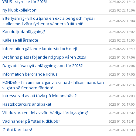
YRUS - styrelse för 2025!
2025-02-22 16:10
Ny klubbkollektion!
2025-02-22 16:06
Efterlysning - vill du tjäna en extra peng och mysa i
2025-02-22 16:04
stallet med våra fyrbenta vänner så titta hit!
Kan du ljudanläggning?
2025-02-22 16:02
Kallelse till årsmöte
2025-02-22 16:00
Information gällande kontorstid och mejl
2025-02-22 15:59
Det finns plats i följande ridgrupp våren 2025!
2025-01-03 17:06
Dags att lösa nytt anläggningskort för 2025?
2025-01-03 17:06
Information berörande ridhus!
2025-01-03 17:05
FONDEN - Tillsammans gör vi skillnad - Tillsammans kan
2025-01-02 17:16
vi göra så fler barn får rida!
Intresserad av att tävla på lektionshäst?
2025-01-02 17:03
Hästskötarkurs är tillbaka!
2025-01-02 17:00
Vill du vara en del av vårt härliga lördagsgäng?
2025-01-02 16:42
Vad händer på Ystad Ridklubb?
2025-01-02 16:41
Grönt Kort-kurs!
2025-01-02 16:40