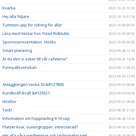
Kvarka
2023-10-23 10:30
Hej alla följare
2023-10-16 07:56
Tummen upp för ridning för alla!
2023-10-09 09:53
Lära med Hästar hos Ystad Ridklubb
2023-10-09 09:52
Sponsorpresentation -Hööks
2023-10-09 09:50
Smart planering
2023-09-28 12:54
Är du den vi söker till vår cafeteria?
2023-09-20 14:38
Ponnyallsvenskan
2023-09-17 08:35
2023-09-06 17:45
Anläggningen vecka 36 &#127800;
2023-09-05 08:40
Kundkväll ikväll &#129321;
2023-09-04 06:36
Höstlov
2023-09-01 08:46
Tack!
2023-08-30 21:32
Information om hopptävling 9-10 sep
2023-08-28 14:32
Platser kvar, vuxengrupper, intresserad?
2023-08-16 12:50
Hej alla våra medlemmar och tävlingsekipage!
2023-08-16 08:56