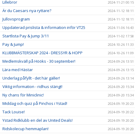
Lillebror
2024-11-21 00:15
Är du Caesars nya ryttare?
2024-11-12 18:11
Jullovsprogram
2024-11-12 18:11
Uppdaterad prislista & information inför VT25
2024-11-06 16:43
Startlista Pay & Jump 3/11
2024-11-02 17:58
Pay & Jump!
2024-10-26 11:33
KLUBBMÄSTERSKAP 2024 - DRESSYR & HOPP
2024-10-26 11:09
Medlemskväll på Hööks - 30 september!
2024-09-26 13:51
Lära med Hästar
2024-09-26 13:15
Underlag påfyllt - det här gäller!
2024-09-26 13:14
Viktig information - ridhus stängt!
2024-09-20 15:34
Ny chans för Miniclinic!
2024-09-20 15:34
Middag och quiz på Pinchos i Ystad!
2024-09-19 20:23
Tack Louise!
2024-09-19 20:22
Ystad Ridklubb en del av United Deals!
2024-09-19 20:20
Ridskolecup hemmaplan!
2024-09-19 20:20