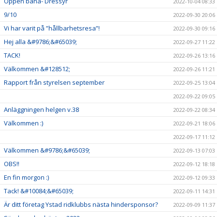
Öppen bana- Dressyr
2022-10-04 08:33
9/10
2022-09-30 20:06
Vi har varit på ”hållbarhetsresa”!
2022-09-30 09:16
Hej alla &#9786;&#65039;
2022-09-27 11:22
TACK!
2022-09-26 13:16
Välkommen &#128512;
2022-09-26 11:21
Rapport från styrelsen september
2022-09-25 13:04
2022-09-22 09:05
Anläggningen helgen v.38
2022-09-22 08:34
Välkommen :)
2022-09-21 18:06
2022-09-17 11:12
Välkommen &#9786;&#65039;
2022-09-13 07:03
OBS!!
2022-09-12 18:18
En fin morgon :)
2022-09-12 09:33
Tack! &#10084;&#65039;
2022-09-11 14:31
Är ditt företag Ystad ridklubbs nästa hindersponsor?
2022-09-09 11:37