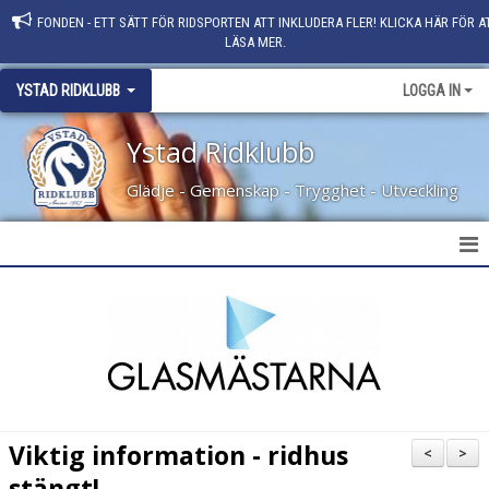
FONDEN - ETT SÄTT FÖR RIDSPORTEN ATT INKLUDERA FLER! KLICKA HÄR FÖR A
LÄSA MER.
YSTAD RIDKLUBB
LOGGA IN
Ystad Ridklubb
Glädje - Gemenskap - Trygghet - Utveckling
HEM
NYHETER
KLUBBINFO
KONTAKT
Viktig information - ridhus
<
>
PERSONAL
stängt!