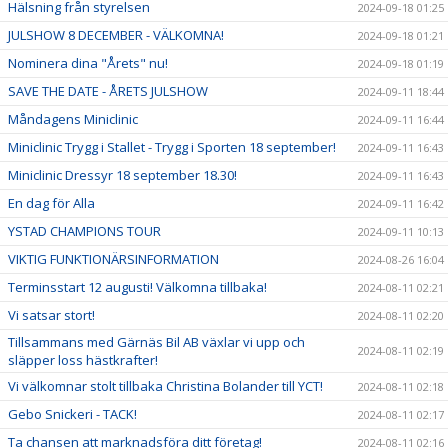
Hälsning från styrelsen
2024-09-18 01:25
JULSHOW 8 DECEMBER - VÄLKOMNA!
2024-09-18 01:21
Nominera dina "Årets" nu!
2024-09-18 01:19
SAVE THE DATE - ÅRETS JULSHOW
2024-09-11 18:44
Måndagens Miniclinic
2024-09-11 16:44
Miniclinic Trygg i Stallet - Trygg i Sporten 18 september!
2024-09-11 16:43
Miniclinic Dressyr 18 september 18.30!
2024-09-11 16:43
En dag för Alla
2024-09-11 16:42
YSTAD CHAMPIONS TOUR
2024-09-11 10:13
VIKTIG FUNKTIONÄRSINFORMATION
2024-08-26 16:04
Terminsstart 12 augusti! Välkomna tillbaka!
2024-08-11 02:21
Vi satsar stort!
2024-08-11 02:20
Tillsammans med Gärnäs Bil AB växlar vi upp och
2024-08-11 02:19
släpper loss hästkrafter!
Vi välkomnar stolt tillbaka Christina Bolander till YCT!
2024-08-11 02:18
Gebo Snickeri - TACK!
2024-08-11 02:17
Ta chansen att marknadsföra ditt företag!
2024-08-11 02:16