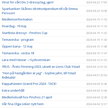
Vinst för vårt Div 2-dressyrlag, igen!
2024-04-23 17:00
Sparbanken Skånes Idrottsstipendium till vår Emma
2024-04-23 16:58
Persson!
Medlemsinformation
2024-04-19 11:53
Fixardag - 19 maj
2024-04-19 11:53
Startlista dressyr - Pinchos Cup
2024-04-19 11:52
Temavecka - program
2024-04-19 11:50
Öppen bana - 12 maj
2024-04-19 11:48
Temavecka - vecka 18
2024-04-19 11:47
Lära med Hästar - i Sydsvenskan
2024-04-13 21:32
YRUS - Årets Förening 2023, utsett av Lions Club Ystad
2024-04-12 01:32
"Hon på hästgården är jag" - Sophie Jahn, till Ystad
2024-04-07 22:06
Ridklubb!
Käppahästen Grand Prix 2024 - TACK!
2024-04-04 12:40
Extra underhåll
2024-04-04 12:40
Medlemskväll hos Pinchos 21 april
2024-04-04 12:38
Vår fina Olga söker nytt hem
2024-04-04 12:37