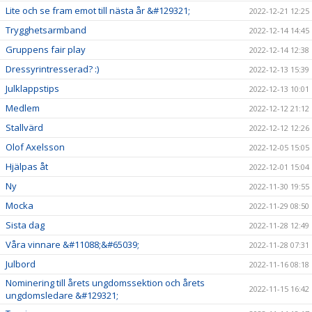
Lite och se fram emot till nästa år &#129321;
2022-12-21 12:25
Trygghetsarmband
2022-12-14 14:45
Gruppens fair play
2022-12-14 12:38
Dressyrintresserad? :)
2022-12-13 15:39
Julklappstips
2022-12-13 10:01
Medlem
2022-12-12 21:12
Stallvärd
2022-12-12 12:26
Olof Axelsson
2022-12-05 15:05
Hjälpas åt
2022-12-01 15:04
Ny
2022-11-30 19:55
Mocka
2022-11-29 08:50
Sista dag
2022-11-28 12:49
Våra vinnare &#11088;&#65039;
2022-11-28 07:31
Julbord
2022-11-16 08:18
Nominering till årets ungdomssektion och årets
2022-11-15 16:42
ungdomsledare &#129321;