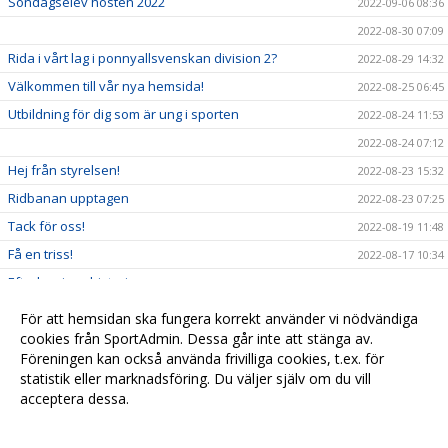
Söndagselev hösten 2022
2022-09-06 08:36
2022-08-30 07:09
Rida i vårt lag i ponnyallsvenskan division 2?
2022-08-29 14:32
Välkommen till vår nya hemsida!
2022-08-25 06:45
Utbildning för dig som är ung i sporten
2022-08-24 11:53
2022-08-24 07:12
Hej från styrelsen!
2022-08-23 15:32
Ridbanan upptagen
2022-08-23 07:25
Tack för oss!
2022-08-19 11:48
Få en triss!
2022-08-17 10:34
Efterlysning - historia
2022-08-08 11:53
2022-08-04 15:09
För att hemsidan ska fungera korrekt använder vi nödvändiga
Ridskolestart
cookies från SportAdmin. Dessa går inte att stänga av.
2022-08-03 07:31
Föreningen kan också använda frivilliga cookies, t.ex. för
Ystad Saltsjöbads champions tour!
2022-07-23 18:00
statistik eller marknadsföring. Du väljer själv om du vill
acceptera dessa.
Anpassa dina val
Cookie-
Gå till