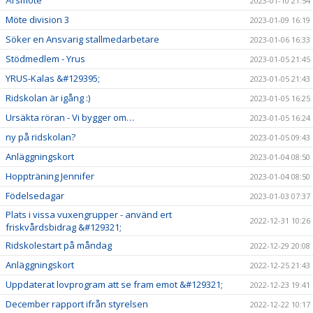
Årsmöte
2023-01-10 21:54
Möte division 3
2023-01-09 16:19
Söker en Ansvarig stallmedarbetare
2023-01-06 16:33
Stödmedlem - Yrus
2023-01-05 21:45
YRUS-Kalas &#129395;
2023-01-05 21:43
Ridskolan är igång :)
2023-01-05 16:25
Ursäkta röran - Vi bygger om…
2023-01-05 16:24
ny på ridskolan?
2023-01-05 09:43
Anläggningskort
2023-01-04 08:50
Hoppträning Jennifer
2023-01-04 08:50
Födelsedagar
2023-01-03 07:37
Plats i vissa vuxengrupper - använd ert
2022-12-31 10:26
friskvårdsbidrag &#129321;
Ridskolestart på måndag
2022-12-29 20:08
Anläggningskort
2022-12-25 21:43
Uppdaterat lovprogram att se fram emot &#129321;
2022-12-23 19:41
December rapport ifrån styrelsen
2022-12-22 10:17