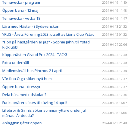
Temavecka - program
2024-04-19 11:50
Öppen bana - 12 maj
2024-04-19 11:48
Temavecka - vecka 18
2024-04-19 11:47
Lära med Hästar - i Sydsvenskan
2024-04-13 21:32
YRUS - Årets Förening 2023, utsett av Lions Club Ystad
2024-04-12 01:32
"Hon på hästgården är jag" - Sophie Jahn, till Ystad
2024-04-07 22:06
Ridklubb!
Käppahästen Grand Prix 2024 - TACK!
2024-04-04 12:40
Extra underhåll
2024-04-04 12:40
Medlemskväll hos Pinchos 21 april
2024-04-04 12:38
Vår fina Olga söker nytt hem
2024-04-04 12:37
Öppen bana - dressyr
2024-04-04 12:37
Dela häst med ridskolan?
2024-04-04 12:36
Funktionärer sökes till tävling 14 april!
2024-03-18 16:07
Lillebror & Ginnis söker sommarryttare under juli
2024-03-18 16:06
månad. Är det du?
Anläggning åter öppen!
2024-03-13 21:48