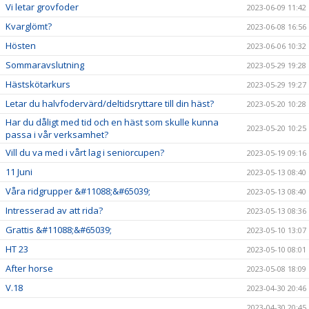
Vi letar grovfoder
2023-06-09 11:42
Kvarglömt?
2023-06-08 16:56
Hösten
2023-06-06 10:32
Sommaravslutning
2023-05-29 19:28
Hästskötarkurs
2023-05-29 19:27
Letar du halvfodervärd/deltidsryttare till din häst?
2023-05-20 10:28
Har du dåligt med tid och en häst som skulle kunna
2023-05-20 10:25
passa i vår verksamhet?
Vill du va med i vårt lag i seniorcupen?
2023-05-19 09:16
11 Juni
2023-05-13 08:40
Våra ridgrupper &#11088;&#65039;
2023-05-13 08:40
Intresserad av att rida?
2023-05-13 08:36
Grattis &#11088;&#65039;
2023-05-10 13:07
HT 23
2023-05-10 08:01
After horse
2023-05-08 18:09
V.18
2023-04-30 20:46
2023-04-30 20:45