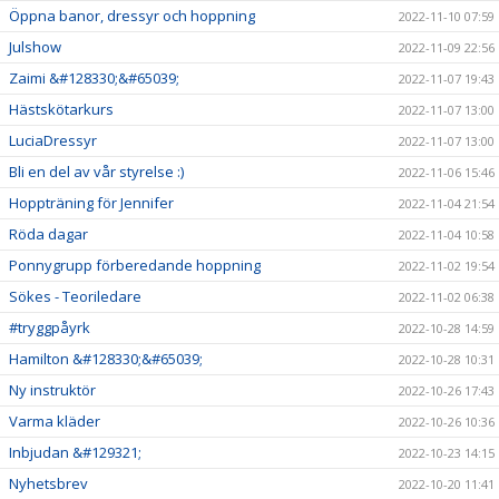
Öppna banor, dressyr och hoppning
2022-11-10 07:59
Julshow
2022-11-09 22:56
Zaimi &#128330;&#65039;
2022-11-07 19:43
Hästskötarkurs
2022-11-07 13:00
LuciaDressyr
2022-11-07 13:00
Bli en del av vår styrelse :)
2022-11-06 15:46
Hoppträning för Jennifer
2022-11-04 21:54
Röda dagar
2022-11-04 10:58
Ponnygrupp förberedande hoppning
2022-11-02 19:54
Sökes - Teoriledare
2022-11-02 06:38
#tryggpåyrk
2022-10-28 14:59
Hamilton &#128330;&#65039;
2022-10-28 10:31
Ny instruktör
2022-10-26 17:43
Varma kläder
2022-10-26 10:36
Inbjudan &#129321;
2022-10-23 14:15
Nyhetsbrev
2022-10-20 11:41