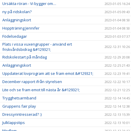
Ursäkta röran - Vi bygger om…
2023-01-05 16:24
ny på ridskolan?
2023-01-05 09:43
Anläggningskort
2023-01-04 08:50
Hoppträning Jennifer
2023-01-04 08:50
Födelsedagar
2023-01-03 07:37
Plats i vissa vuxengrupper - använd ert
2022-12-31 10:26
friskvårdsbidrag &#129321;
Ridskolestart på måndag
2022-12-29 20:08
Anläggningskort
2022-12-25 21:43
Uppdaterat lovprogram att se fram emot &#129321;
2022-12-23 19:41
December rapport ifrån styrelsen
2022-12-22 10:17
Lite och se fram emot till nästa år &#129321;
2022-12-21 12:25
Trygghetsarmband
2022-12-14 14:45
Gruppens fair play
2022-12-14 12:38
Dressyrintresserad? :)
2022-12-13 15:39
Julklappstips
2022-12-13 10:01
Medlem
2022-12-12 21:12