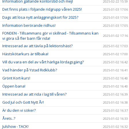
Information gällande kontorstid och mejl
2025-02-22 15:59
Det finns plats i följande ridgrupp våren 2025!
2025-01-03 17:06
Dags att lösa nytt anläggningskort för 2025?
2025-01-03 17:06
Information berörande ridhus!
2025-01-03 17:05
FONDEN - Tillsammans gör vi skillnad - Tillsammans kan
2025-01-02 17:16
vi göra så fler barn får rida!
Intresserad av att tävla på lektionshäst?
2025-01-02 17:03
Hästskötarkurs är tillbaka!
2025-01-02 17:00
Vill du vara en del av vårt härliga lördagsgäng?
2025-01-02 16:42
Vad händer på Ystad Ridklubb?
2025-01-02 16:41
Grönt Kort-kurs!
2025-01-02 16:40
Öppen bana!
2025-01-02 16:40
Intresserad av att rida i lag till våren?
2025-01-02 16:39
God Jul och Gott Nytt År!
2025-01-02 16:38
Är du den vi söker?
2025-01-02 16:37
Årets..?
2025-01-02 16:33
Julshow - TACK!
2025-01-02 16:32