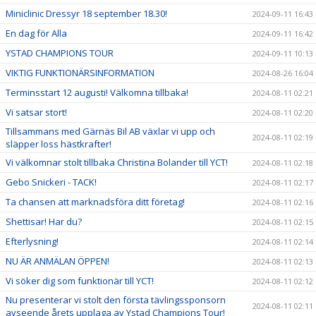
Miniclinic Dressyr 18 september 18.30!
2024-09-11 16:43
En dag för Alla
2024-09-11 16:42
YSTAD CHAMPIONS TOUR
2024-09-11 10:13
VIKTIG FUNKTIONÄRSINFORMATION
2024-08-26 16:04
Terminsstart 12 augusti! Välkomna tillbaka!
2024-08-11 02:21
Vi satsar stort!
2024-08-11 02:20
Tillsammans med Gärnäs Bil AB växlar vi upp och
2024-08-11 02:19
släpper loss hästkrafter!
Vi välkomnar stolt tillbaka Christina Bolander till YCT!
2024-08-11 02:18
Gebo Snickeri - TACK!
2024-08-11 02:17
Ta chansen att marknadsföra ditt företag!
2024-08-11 02:16
Shettisar! Har du?
2024-08-11 02:15
Efterlysning!
2024-08-11 02:14
NU ÄR ANMÄLAN ÖPPEN!
2024-08-11 02:13
Vi söker dig som funktionär till YCT!
2024-08-11 02:12
Nu presenterar vi stolt den första tävlingssponsorn
2024-08-11 02:11
avseende årets upplaga av Ystad Champions Tour!