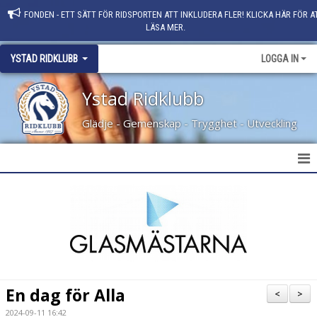
FONDEN - ETT SÄTT FÖR RIDSPORTEN ATT INKLUDERA FLER! KLICKA HÄR FÖR A
LÄSA MER.
YSTAD RIDKLUBB
LOGGA IN
Ystad Ridklubb
Glädje - Gemenskap - Trygghet - Utveckling
HEM
NYHETER
KLUBBINFO
KONTAKT
En dag för Alla
<
>
PERSONAL
2024-09-11 16:42