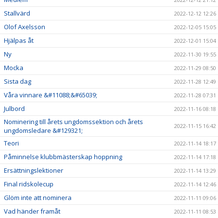
Stallvärd
2022-12-12 12:26
Olof Axelsson
2022-12-05 15:05
Hjälpas åt
2022-12-01 15:04
Ny
2022-11-30 19:55
Mocka
2022-11-29 08:50
Sista dag
2022-11-28 12:49
Våra vinnare &#11088;&#65039;
2022-11-28 07:31
Julbord
2022-11-16 08:18
Nominering till årets ungdomssektion och årets
2022-11-15 16:42
ungdomsledare &#129321;
Teori
2022-11-14 18:17
Påminnelse klubbmästerskap hoppning
2022-11-14 17:18
Ersättningslektioner
2022-11-14 13:29
Final ridskolecup
2022-11-14 12:46
Glöm inte att nominera
2022-11-11 09:06
Vad händer framåt
2022-11-11 08:53