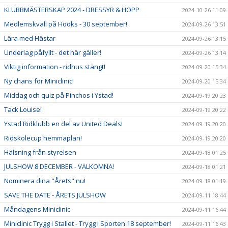
KLUBBMÄSTERSKAP 2024 - DRESSYR & HOPP
2024-10-26 11:09
Medlemskväll på Hööks - 30 september!
2024-09-26 13:51
Lära med Hästar
2024-09-26 13:15
Underlag påfyllt - det här gäller!
2024-09-26 13:14
Viktig information - ridhus stängt!
2024-09-20 15:34
Ny chans för Miniclinic!
2024-09-20 15:34
Middag och quiz på Pinchos i Ystad!
2024-09-19 20:23
Tack Louise!
2024-09-19 20:22
Ystad Ridklubb en del av United Deals!
2024-09-19 20:20
Ridskolecup hemmaplan!
2024-09-19 20:20
Hälsning från styrelsen
2024-09-18 01:25
JULSHOW 8 DECEMBER - VÄLKOMNA!
2024-09-18 01:21
Nominera dina "Årets" nu!
2024-09-18 01:19
SAVE THE DATE - ÅRETS JULSHOW
2024-09-11 18:44
Måndagens Miniclinic
2024-09-11 16:44
Miniclinic Trygg i Stallet - Trygg i Sporten 18 september!
2024-09-11 16:43