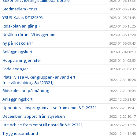
Söker en Ansvarig stallmedarbetare
2023-01-06 16:33
Stödmedlem - Yrus
2023-01-05 21:45
YRUS-Kalas &#129395;
2023-01-05 21:43
Ridskolan är igång :)
2023-01-05 16:25
Ursäkta röran - Vi bygger om…
2023-01-05 16:24
ny på ridskolan?
2023-01-05 09:43
Anläggningskort
2023-01-04 08:50
Hoppträning Jennifer
2023-01-04 08:50
Födelsedagar
2023-01-03 07:37
Plats i vissa vuxengrupper - använd ert
2022-12-31 10:26
friskvårdsbidrag &#129321;
Ridskolestart på måndag
2022-12-29 20:08
Anläggningskort
2022-12-25 21:43
Uppdaterat lovprogram att se fram emot &#129321;
2022-12-23 19:41
December rapport ifrån styrelsen
2022-12-22 10:17
Lite och se fram emot till nästa år &#129321;
2022-12-21 12:25
Trygghetsarmband
2022-12-14 14:45