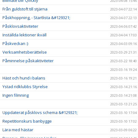
Billmate blir Qvickly
2023-04-08 15:46
Från guldstoft till stjärna
2023-04-07 22:14
Påskhoppning, - Startlista &#129321;
2023-04-07 22:13
Påsklovsaktiviteter
2023-04-06 07:42
Inställda lektioner ikväll
2023-04-04 17:03
Påskveckan :)
2023-04-03 09:16
Verksamhetsberättelse
2023-03-29 21:31
Påminnelse påskaktiviteter
2023-03-22 18:40
2023-03-16 19:24
Häst och hund i balans
2023-03-16 19:21
Ystad ridklubbs Styrelse
2023-03-14 21:16
Ingen filmning
2023-03-14 21:08
2023-03-13 21:25
Uppdaterat påsklovs schema &#129321;
2023-03-10 17:04
Repetitionskurs banbygge
2023-03-10 17:02
Lära med hästar
2023-03-09 06:22