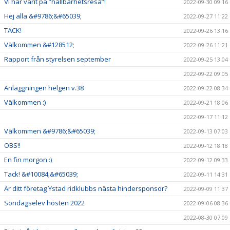
Vi har varit på ”hållbarhetsresa”!
2022-09-30 09:16
Hej alla &#9786;&#65039;
2022-09-27 11:22
TACK!
2022-09-26 13:16
Välkommen &#128512;
2022-09-26 11:21
Rapport från styrelsen september
2022-09-25 13:04
2022-09-22 09:05
Anläggningen helgen v.38
2022-09-22 08:34
Välkommen :)
2022-09-21 18:06
2022-09-17 11:12
Välkommen &#9786;&#65039;
2022-09-13 07:03
OBS!!
2022-09-12 18:18
En fin morgon :)
2022-09-12 09:33
Tack! &#10084;&#65039;
2022-09-11 14:31
Är ditt företag Ystad ridklubbs nästa hindersponsor?
2022-09-09 11:37
Söndagselev hösten 2022
2022-09-06 08:36
2022-08-30 07:09