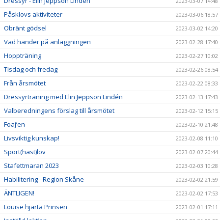
Dressyr - Elin Jeppson Linden
2023-03-07 14:48
Påsklovs aktiviteter
2023-03-06 18:57
Obränt gödsel
2023-03-02 14:20
Vad händer på anläggningen
2023-02-28 17:40
Hoppträning
2023-02-27 10:02
Tisdag och fredag
2023-02-26 08:54
Från årsmötet
2023-02-22 08:33
Dressyrträning med Elin Jeppson Lindén
2023-02-13 17:43
Valberedningens förslag till årsmötet
2023-02-12 15:15
Foaj’en
2023-02-10 21:48
Livsviktig kunskap!
2023-02-08 11:10
Sport(häst)lov
2023-02-07 20:44
Stafettmaran 2023
2023-02-03 10:28
Habilitering - Region Skåne
2023-02-02 21:59
ÄNTLIGEN!
2023-02-02 17:53
Louise hjärta Prinsen
2023-02-01 17:11