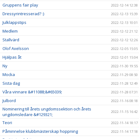
Gruppens fair play
2022-12-14 12:38
Dressyrintresserad? :)
2022-12-13 15:39
Julklappstips
2022-12-13 10:01
Medlem
2022-12-12 21:12
Stallvärd
2022-12-12 12:26
Olof Axelsson
2022-12-05 15:05
Hjälpas åt
2022-12-01 15:04
Ny
2022-11-30 19:55
Mocka
2022-11-29 08:50
Sista dag
2022-11-28 12:49
Våra vinnare &#11088;&#65039;
2022-11-28 07:31
Julbord
2022-11-16 08:18
Nominering till årets ungdomssektion och årets
2022-11-15 16:42
ungdomsledare &#129321;
Teori
2022-11-14 18:17
Påminnelse klubbmästerskap hoppning
2022-11-14 17:18