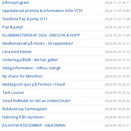
Jullovsprogram
2024-11-12 18:11
Uppdaterad prislista & information inför VT25
2024-11-06 16:43
Startlista Pay & Jump 3/11
2024-11-02 17:58
Pay & Jump!
2024-10-26 11:33
KLUBBMÄSTERSKAP 2024 - DRESSYR & HOPP
2024-10-26 11:09
Medlemskväll på Hööks - 30 september!
2024-09-26 13:51
Lära med Hästar
2024-09-26 13:15
Underlag påfyllt - det här gäller!
2024-09-26 13:14
Viktig information - ridhus stängt!
2024-09-20 15:34
Ny chans för Miniclinic!
2024-09-20 15:34
Middag och quiz på Pinchos i Ystad!
2024-09-19 20:23
Tack Louise!
2024-09-19 20:22
Ystad Ridklubb en del av United Deals!
2024-09-19 20:20
Ridskolecup hemmaplan!
2024-09-19 20:20
Hälsning från styrelsen
2024-09-18 01:25
JULSHOW 8 DECEMBER - VÄLKOMNA!
2024-09-18 01:21