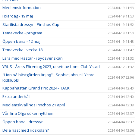
Medlemsinformation
2024-04-19 11:53
Fixardag - 19 maj
2024-04-19 11:53
Startlista dressyr - Pinchos Cup
2024-04-19 11:52
Temavecka - program
2024-04-19 11:50
Öppen bana - 12 maj
2024-04-19 11:48
Temavecka - vecka 18
2024-04-19 11:47
Lära med Hästar - i Sydsvenskan
2024-04-13 21:32
YRUS - Årets Förening 2023, utsett av Lions Club Ystad
2024-04-12 01:32
"Hon på hästgården är jag" - Sophie Jahn, till Ystad
2024-04-07 22:06
Ridklubb!
Käppahästen Grand Prix 2024 - TACK!
2024-04-04 12:40
Extra underhåll
2024-04-04 12:40
Medlemskväll hos Pinchos 21 april
2024-04-04 12:38
Vår fina Olga söker nytt hem
2024-04-04 12:37
Öppen bana - dressyr
2024-04-04 12:37
Dela häst med ridskolan?
2024-04-04 12:36