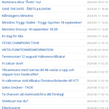
Nominera dina "Årets" nu!
2024-09-18 01:19
SAVE THE DATE - ÅRETS JULSHOW
2024-09-11 18:44
Måndagens Miniclinic
2024-09-11 16:44
Miniclinic Trygg i Stallet - Trygg i Sporten 18 september!
2024-09-11 16:43
Miniclinic Dressyr 18 september 18.30!
2024-09-11 16:43
En dag för Alla
2024-09-11 16:42
YSTAD CHAMPIONS TOUR
2024-09-11 10:13
VIKTIG FUNKTIONÄRSINFORMATION
2024-08-26 16:04
Terminsstart 12 augusti! Välkomna tillbaka!
2024-08-11 02:21
Vi satsar stort!
2024-08-11 02:20
Tillsammans med Gärnäs Bil AB växlar vi upp och
2024-08-11 02:19
släpper loss hästkrafter!
Vi välkomnar stolt tillbaka Christina Bolander till YCT!
2024-08-11 02:18
Gebo Snickeri - TACK!
2024-08-11 02:17
Ta chansen att marknadsföra ditt företag!
2024-08-11 02:16
Shettisar! Har du?
2024-08-11 02:15
Efterlysning!
2024-08-11 02:14