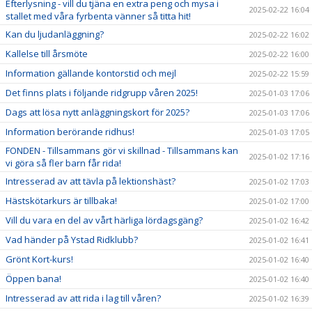
Efterlysning - vill du tjäna en extra peng och mysa i
2025-02-22 16:04
stallet med våra fyrbenta vänner så titta hit!
Kan du ljudanläggning?
2025-02-22 16:02
Kallelse till årsmöte
2025-02-22 16:00
Information gällande kontorstid och mejl
2025-02-22 15:59
Det finns plats i följande ridgrupp våren 2025!
2025-01-03 17:06
Dags att lösa nytt anläggningskort för 2025?
2025-01-03 17:06
Information berörande ridhus!
2025-01-03 17:05
FONDEN - Tillsammans gör vi skillnad - Tillsammans kan
2025-01-02 17:16
vi göra så fler barn får rida!
Intresserad av att tävla på lektionshäst?
2025-01-02 17:03
Hästskötarkurs är tillbaka!
2025-01-02 17:00
Vill du vara en del av vårt härliga lördagsgäng?
2025-01-02 16:42
Vad händer på Ystad Ridklubb?
2025-01-02 16:41
Grönt Kort-kurs!
2025-01-02 16:40
Öppen bana!
2025-01-02 16:40
Intresserad av att rida i lag till våren?
2025-01-02 16:39