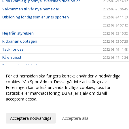
Rida i vårt lag i ponnyallsvenskan division 2?
2022-08-29 14:32
Välkommen till vår nya hemsida!
2022-08-25 06:45
Utbildning för dig som är ung i sporten
2022-08-24 11:53
2022-08-24 07:12
Hej från styrelsen!
2022-08-23 15:32
Ridbanan upptagen
2022-08-23 07:25
Tack för oss!
2022-08-19 11:48
Få en triss!
2022-08-17 10:34
Efterlysning - historia
2022-08-08 11:53
2022-08-04 15:09
För att hemsidan ska fungera korrekt använder vi nödvändiga
Ridskolestart
cookies från SportAdmin. Dessa går inte att stänga av.
2022-08-03 07:31
Föreningen kan också använda frivilliga cookies, t.ex. för
Ystad Saltsjöbads champions tour!
2022-07-23 18:00
statistik eller marknadsföring. Du väljer själv om du vill
acceptera dessa.
Anpassa dina val
Cookie-
Gå till
inställningar
Webbversion
Acceptera nödvändiga
Acceptera alla