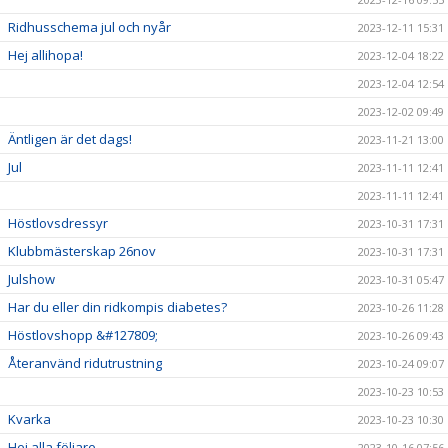
Ridhusschema jul och nyår
2023-12-11 15:31
Hej allihopa!
2023-12-04 18:22
2023-12-04 12:54
2023-12-02 09:49
Äntligen är det dags!
2023-11-21 13:00
Jul
2023-11-11 12:41
2023-11-11 12:41
Höstlovsdressyr
2023-10-31 17:31
Klubbmästerskap 26nov
2023-10-31 17:31
Julshow
2023-10-31 05:47
Har du eller din ridkompis diabetes?
2023-10-26 11:28
Höstlovshopp &#127809;
2023-10-26 09:43
Återanvänd ridutrustning
2023-10-24 09:07
2023-10-23 10:53
Kvarka
2023-10-23 10:30
Hej alla följare
2023-10-16 07:56