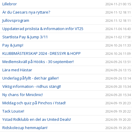
Lillebror
2024-11-21 00:15
Är du Caesars nya ryttare?
2024-11-12 18:11
Jullovsprogram
2024-11-12 18:11
Uppdaterad prislista & information inför VT25
2024-11-06 16:43
Startlista Pay & Jump 3/11
2024-11-02 17:58
Pay & Jump!
2024-10-26 11:33
KLUBBMÄSTERSKAP 2024 - DRESSYR & HOPP
2024-10-26 11:09
Medlemskväll på Hööks - 30 september!
2024-09-26 13:51
Lära med Hästar
2024-09-26 13:15
Underlag påfyllt - det här gäller!
2024-09-26 13:14
Viktig information - ridhus stängt!
2024-09-20 15:34
Ny chans för Miniclinic!
2024-09-20 15:34
Middag och quiz på Pinchos i Ystad!
2024-09-19 20:23
Tack Louise!
2024-09-19 20:22
Ystad Ridklubb en del av United Deals!
2024-09-19 20:20
Ridskolecup hemmaplan!
2024-09-19 20:20