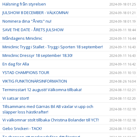
Hälsning från styrelsen
2024-09-18 01:25
JULSHOW 8 DECEMBER - VÄLKOMNA!
2024-09-18 01:21
Nominera dina "Årets" nu!
2024-09-18 01:19
SAVE THE DATE - ÅRETS JULSHOW
2024-09-11 18:44
Måndagens Miniclinic
2024-09-11 16:44
Miniclinic Trygg i Stallet - Trygg i Sporten 18 september!
2024-09-11 16:43
Miniclinic Dressyr 18 september 18.30!
2024-09-11 16:43
En dag för Alla
2024-09-11 16:42
YSTAD CHAMPIONS TOUR
2024-09-11 10:13
VIKTIG FUNKTIONÄRSINFORMATION
2024-08-26 16:04
Terminsstart 12 augusti! Välkomna tillbaka!
2024-08-11 02:21
Vi satsar stort!
2024-08-11 02:20
Tillsammans med Gärnäs Bil AB växlar vi upp och
2024-08-11 02:19
släpper loss hästkrafter!
Vi välkomnar stolt tillbaka Christina Bolander till YCT!
2024-08-11 02:18
Gebo Snickeri - TACK!
2024-08-11 02:17