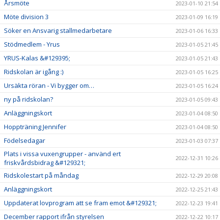
Årsmöte
2023-01-10 21:54
Möte division 3
2023-01-09 16:19
Söker en Ansvarig stallmedarbetare
2023-01-06 16:33
Stödmedlem - Yrus
2023-01-05 21:45
YRUS-Kalas &#129395;
2023-01-05 21:43
Ridskolan är igång :)
2023-01-05 16:25
Ursäkta röran - Vi bygger om…
2023-01-05 16:24
ny på ridskolan?
2023-01-05 09:43
Anläggningskort
2023-01-04 08:50
Hoppträning Jennifer
2023-01-04 08:50
Födelsedagar
2023-01-03 07:37
Plats i vissa vuxengrupper - använd ert
2022-12-31 10:26
friskvårdsbidrag &#129321;
Ridskolestart på måndag
2022-12-29 20:08
Anläggningskort
2022-12-25 21:43
Uppdaterat lovprogram att se fram emot &#129321;
2022-12-23 19:41
December rapport ifrån styrelsen
2022-12-22 10:17