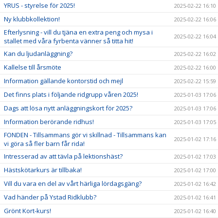
YRUS - styrelse för 2025!
2025-02-22 16:10
Ny klubbkollektion!
2025-02-22 16:06
Efterlysning - vill du tjäna en extra peng och mysa i
2025-02-22 16:04
stallet med våra fyrbenta vänner så titta hit!
Kan du ljudanläggning?
2025-02-22 16:02
Kallelse till årsmöte
2025-02-22 16:00
Information gällande kontorstid och mejl
2025-02-22 15:59
Det finns plats i följande ridgrupp våren 2025!
2025-01-03 17:06
Dags att lösa nytt anläggningskort för 2025?
2025-01-03 17:06
Information berörande ridhus!
2025-01-03 17:05
FONDEN - Tillsammans gör vi skillnad - Tillsammans kan
2025-01-02 17:16
vi göra så fler barn får rida!
Intresserad av att tävla på lektionshäst?
2025-01-02 17:03
Hästskötarkurs är tillbaka!
2025-01-02 17:00
Vill du vara en del av vårt härliga lördagsgäng?
2025-01-02 16:42
Vad händer på Ystad Ridklubb?
2025-01-02 16:41
Grönt Kort-kurs!
2025-01-02 16:40