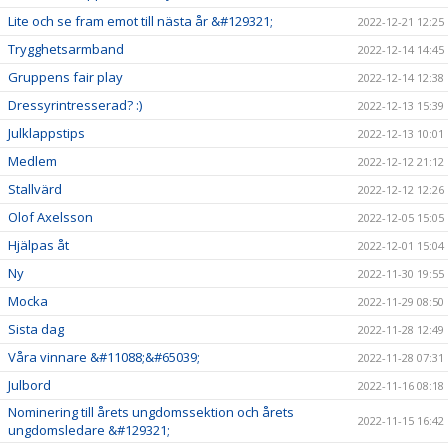
Lite och se fram emot till nästa år &#129321;
2022-12-21 12:25
Trygghetsarmband
2022-12-14 14:45
Gruppens fair play
2022-12-14 12:38
Dressyrintresserad? :)
2022-12-13 15:39
Julklappstips
2022-12-13 10:01
Medlem
2022-12-12 21:12
Stallvärd
2022-12-12 12:26
Olof Axelsson
2022-12-05 15:05
Hjälpas åt
2022-12-01 15:04
Ny
2022-11-30 19:55
Mocka
2022-11-29 08:50
Sista dag
2022-11-28 12:49
Våra vinnare &#11088;&#65039;
2022-11-28 07:31
Julbord
2022-11-16 08:18
Nominering till årets ungdomssektion och årets
2022-11-15 16:42
ungdomsledare &#129321;