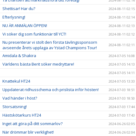
Ta chansen att marknadsföra ditt företag!
2024-08-11 02:16
Shettisar! Har du?
2024-08-11 02:15
Efterlysning!
2024-08-11 02:14
NU ÄR ANMÄLAN ÖPPEN!
2024-08-11 02:13
Vi söker dig som funktionär till YCT!
2024-08-11 02:12
Nu presenterar vi stolt den första tävlingssponsorn
2024-08-11 02:11
avseende årets upplaga av Ystad Champions Tour!
Amidala & Shakira
2024-07-05 16:08
Världens bästa Berit söker medryttare!
2024-07-05 14:13
2024-07-05 14:11
Knattekul HT24
2024-07-05 13:33
Uppdaterat ridhusschema och prislista inför hösten!
2024-07-03 18:51
Vad händer i höst?
2024-07-03 18:50
Storsatsning!
2024-07-03 17:44
Hästskötarkurs HT24
2024-07-03 17:43
Inget att göra på ditt sommarlov?
2024-06-26 02:05
När drömmar blir verklighet!
2024-06-26 02:04