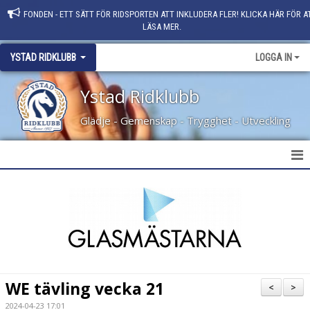
FONDEN - ETT SÄTT FÖR RIDSPORTEN ATT INKLUDERA FLER! KLICKA HÄR FÖR A
LÄSA MER.
YSTAD RIDKLUBB
LOGGA IN
Ystad Ridklubb
Glädje - Gemenskap - Trygghet - Utveckling
HEM
NYHETER
KLUBBINFO
KONTAKT
WE tävling vecka 21
<
>
PERSONAL
2024-04-23 17:01