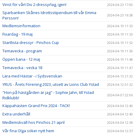
Vinst för vårt Div 2-dressyrlag, igen!
2024-04-23 17:00
Sparbanken Skånes Idrottsstipendium till vår Emma
2024-04-23 16:58
Persson!
Medlemsinformation
2024-04-19 11:53
Fixardag - 19 maj
2024-04-19 11:53
Startlista dressyr - Pinchos Cup
2024-04-19 11:52
Temavecka - program
2024-04-19 11:50
Öppen bana - 12 maj
2024-04-19 11:48
Temavecka - vecka 18
2024-04-19 11:47
Lära med Hästar - i Sydsvenskan
2024-04-13 21:32
YRUS - Årets Förening 2023, utsett av Lions Club Ystad
2024-04-12 01:32
"Hon på hästgården är jag" - Sophie Jahn, till Ystad
2024-04-07 22:06
Ridklubb!
Käppahästen Grand Prix 2024 - TACK!
2024-04-04 12:40
Extra underhåll
2024-04-04 12:40
Medlemskväll hos Pinchos 21 april
2024-04-04 12:38
Vår fina Olga söker nytt hem
2024-04-04 12:37