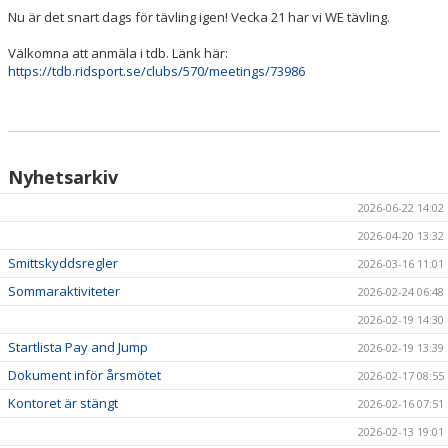
Nu är det snart dags för tävling igen! Vecka 21 har vi WE tävling.
HÄSTAR
Välkomna att anmäla i tdb. Länk här:
https://tdb.ridsport.se/clubs/570/meetings/73986
KALENDER
Nyhetsarkiv
2026-06-22 14:02
2026-04-20 13:32
Smittskyddsregler
2026-03-16 11:01
Sommaraktiviteter
2026-02-24 06:48
2026-02-19 14:30
Startlista Pay and Jump
2026-02-19 13:39
Dokument inför årsmötet
2026-02-17 08:55
Kontoret är stängt
2026-02-16 07:51
2026-02-13 19:01