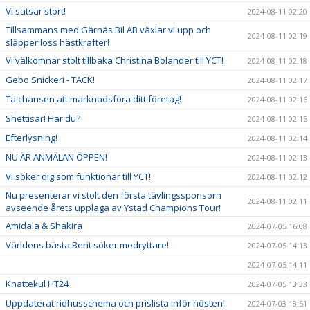
Vi satsar stort!
2024-08-11 02:20
Tillsammans med Gärnäs Bil AB växlar vi upp och
2024-08-11 02:19
släpper loss hästkrafter!
Vi välkomnar stolt tillbaka Christina Bolander till YCT!
2024-08-11 02:18
Gebo Snickeri - TACK!
2024-08-11 02:17
Ta chansen att marknadsföra ditt företag!
2024-08-11 02:16
Shettisar! Har du?
2024-08-11 02:15
Efterlysning!
2024-08-11 02:14
NU ÄR ANMÄLAN ÖPPEN!
2024-08-11 02:13
Vi söker dig som funktionär till YCT!
2024-08-11 02:12
Nu presenterar vi stolt den första tävlingssponsorn
2024-08-11 02:11
avseende årets upplaga av Ystad Champions Tour!
Amidala & Shakira
2024-07-05 16:08
Världens bästa Berit söker medryttare!
2024-07-05 14:13
2024-07-05 14:11
Knattekul HT24
2024-07-05 13:33
Uppdaterat ridhusschema och prislista inför hösten!
2024-07-03 18:51