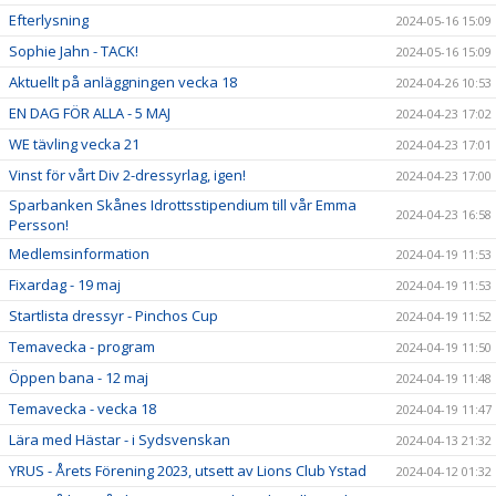
Efterlysning
2024-05-16 15:09
Sophie Jahn - TACK!
2024-05-16 15:09
Aktuellt på anläggningen vecka 18
2024-04-26 10:53
EN DAG FÖR ALLA - 5 MAJ
2024-04-23 17:02
WE tävling vecka 21
2024-04-23 17:01
Vinst för vårt Div 2-dressyrlag, igen!
2024-04-23 17:00
Sparbanken Skånes Idrottsstipendium till vår Emma
2024-04-23 16:58
Persson!
Medlemsinformation
2024-04-19 11:53
Fixardag - 19 maj
2024-04-19 11:53
Startlista dressyr - Pinchos Cup
2024-04-19 11:52
Temavecka - program
2024-04-19 11:50
Öppen bana - 12 maj
2024-04-19 11:48
Temavecka - vecka 18
2024-04-19 11:47
Lära med Hästar - i Sydsvenskan
2024-04-13 21:32
YRUS - Årets Förening 2023, utsett av Lions Club Ystad
2024-04-12 01:32