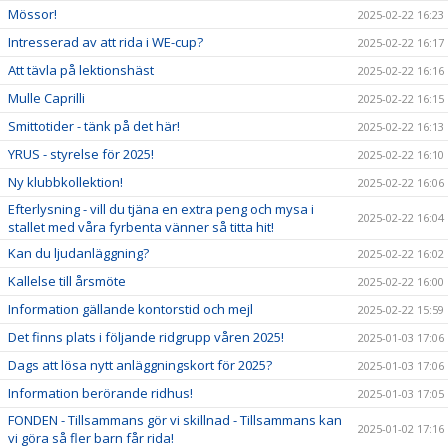
Mössor!
2025-02-22 16:23
Intresserad av att rida i WE-cup?
2025-02-22 16:17
Att tävla på lektionshäst
2025-02-22 16:16
Mulle Caprilli
2025-02-22 16:15
Smittotider - tänk på det här!
2025-02-22 16:13
YRUS - styrelse för 2025!
2025-02-22 16:10
Ny klubbkollektion!
2025-02-22 16:06
Efterlysning - vill du tjäna en extra peng och mysa i
2025-02-22 16:04
stallet med våra fyrbenta vänner så titta hit!
Kan du ljudanläggning?
2025-02-22 16:02
Kallelse till årsmöte
2025-02-22 16:00
Information gällande kontorstid och mejl
2025-02-22 15:59
Det finns plats i följande ridgrupp våren 2025!
2025-01-03 17:06
Dags att lösa nytt anläggningskort för 2025?
2025-01-03 17:06
Information berörande ridhus!
2025-01-03 17:05
FONDEN - Tillsammans gör vi skillnad - Tillsammans kan
2025-01-02 17:16
vi göra så fler barn får rida!