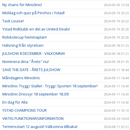
Ny chans för Miniclinic!
2024-09-20 15:34
Middag och quiz på Pinchos i Ystad!
2024-09-19 20:23
Tack Louise!
2024-09-19 20:22
Ystad Ridklubb en del av United Deals!
2024-09-19 20:20
Ridskolecup hemmaplan!
2024-09-19 20:20
Hälsning från styrelsen
2024-09-18 01:25
JULSHOW 8 DECEMBER - VÄLKOMNA!
2024-09-18 01:21
Nominera dina "Årets" nu!
2024-09-18 01:19
SAVE THE DATE - ÅRETS JULSHOW
2024-09-11 18:44
Måndagens Miniclinic
2024-09-11 16:44
Miniclinic Trygg i Stallet - Trygg i Sporten 18 september!
2024-09-11 16:43
Miniclinic Dressyr 18 september 18.30!
2024-09-11 16:43
En dag för Alla
2024-09-11 16:42
YSTAD CHAMPIONS TOUR
2024-09-11 10:13
VIKTIG FUNKTIONÄRSINFORMATION
2024-08-26 16:04
Terminsstart 12 augusti! Välkomna tillbaka!
2024-08-11 02:21