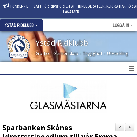
FONDEN - ETT SÄTT FÖR RIDSPORTEN ATT INKLUDERA FLER! KLICKA HÄR FÖR A
LÄSA MER.
YSTAD RIDKLUBB
LOGGA IN
Ystad Ridklubb
Glädje - Gemenskap - Trygghet - Utveckling
HEM
NYHETER
KLUBBINFO
KONTAKT
Sparbanken Skånes
<
>
PERSONAL
Idrottsstipendium till vår Emma