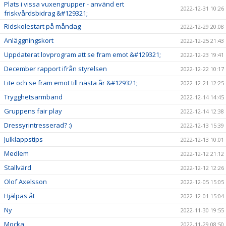
Plats i vissa vuxengrupper - använd ert
2022-12-31 10:26
friskvårdsbidrag &#129321;
Ridskolestart på måndag
2022-12-29 20:08
Anläggningskort
2022-12-25 21:43
Uppdaterat lovprogram att se fram emot &#129321;
2022-12-23 19:41
December rapport ifrån styrelsen
2022-12-22 10:17
Lite och se fram emot till nästa år &#129321;
2022-12-21 12:25
Trygghetsarmband
2022-12-14 14:45
Gruppens fair play
2022-12-14 12:38
Dressyrintresserad? :)
2022-12-13 15:39
Julklappstips
2022-12-13 10:01
Medlem
2022-12-12 21:12
Stallvärd
2022-12-12 12:26
Olof Axelsson
2022-12-05 15:05
Hjälpas åt
2022-12-01 15:04
Ny
2022-11-30 19:55
Mocka
2022-11-29 08:50