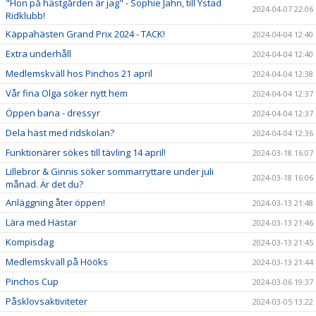
"Hon på hästgården är jag" - Sophie Jahn, till Ystad
2024-04-07 22:06
Ridklubb!
Käppahästen Grand Prix 2024 - TACK!
2024-04-04 12:40
Extra underhåll
2024-04-04 12:40
Medlemskväll hos Pinchos 21 april
2024-04-04 12:38
Vår fina Olga söker nytt hem
2024-04-04 12:37
Öppen bana - dressyr
2024-04-04 12:37
Dela häst med ridskolan?
2024-04-04 12:36
Funktionärer sökes till tävling 14 april!
2024-03-18 16:07
Lillebror & Ginnis söker sommarryttare under juli
2024-03-18 16:06
månad. Är det du?
Anläggning åter öppen!
2024-03-13 21:48
Lära med Hästar
2024-03-13 21:46
Kompisdag
2024-03-13 21:45
Medlemskväll på Hööks
2024-03-13 21:44
Pinchos Cup
2024-03-06 19:37
Påsklovsaktiviteter
2024-03-05 13:22