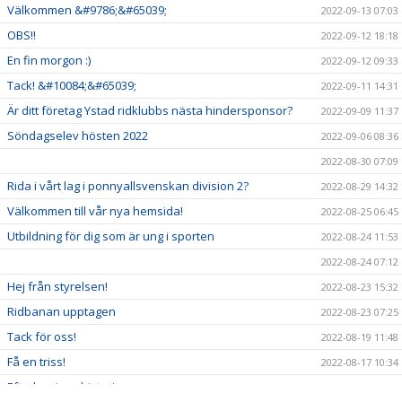
Välkommen &#9786;&#65039;
2022-09-13 07:03
OBS!!
2022-09-12 18:18
En fin morgon :)
2022-09-12 09:33
Tack! &#10084;&#65039;
2022-09-11 14:31
Är ditt företag Ystad ridklubbs nästa hindersponsor?
2022-09-09 11:37
Söndagselev hösten 2022
2022-09-06 08:36
2022-08-30 07:09
Rida i vårt lag i ponnyallsvenskan division 2?
2022-08-29 14:32
Välkommen till vår nya hemsida!
2022-08-25 06:45
Utbildning för dig som är ung i sporten
2022-08-24 11:53
2022-08-24 07:12
Hej från styrelsen!
2022-08-23 15:32
Ridbanan upptagen
2022-08-23 07:25
Tack för oss!
2022-08-19 11:48
Få en triss!
2022-08-17 10:34
Efterlysning - historia
2022-08-08 11:53