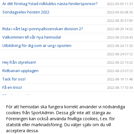
Är ditt företag Ystad ridklubbs nästa hindersponsor?
2022-09-09 11:37
Söndagselev hösten 2022
2022-09-06 08:36
2022-08-30 07:09
Rida i vårt lag i ponnyallsvenskan division 2?
2022-08-29 14:32
Välkommen till vår nya hemsida!
2022-08-25 06:45
Utbildning för dig som är ung i sporten
2022-08-24 11:53
2022-08-24 07:12
Hej från styrelsen!
2022-08-23 15:32
Ridbanan upptagen
2022-08-23 07:25
Tack för oss!
2022-08-19 11:48
Få en triss!
2022-08-17 10:34
Efterlysning - historia
2022-08-08 11:53
2022-08-04 15:09
För att hemsidan ska fungera korrekt använder vi nödvändiga
cookies från SportAdmin. Dessa går inte att stänga av.
Ridskolestart
2022-08-03 07:31
Föreningen kan också använda frivilliga cookies, t.ex. för
Ystad Saltsjöbads champions tour!
2022-07-23 18:00
statistik eller marknadsföring. Du väljer själv om du vill
acceptera dessa.