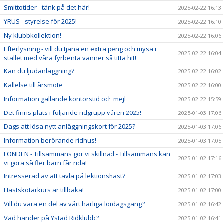
Smittotider - tänk på det här!
2025-02-22 16:13
YRUS - styrelse för 2025!
2025-02-22 16:10
Ny klubbkollektion!
2025-02-22 16:06
Efterlysning - vill du tjäna en extra peng och mysa i
2025-02-22 16:04
stallet med våra fyrbenta vänner så titta hit!
Kan du ljudanläggning?
2025-02-22 16:02
Kallelse till årsmöte
2025-02-22 16:00
Information gällande kontorstid och mejl
2025-02-22 15:59
Det finns plats i följande ridgrupp våren 2025!
2025-01-03 17:06
Dags att lösa nytt anläggningskort för 2025?
2025-01-03 17:06
Information berörande ridhus!
2025-01-03 17:05
FONDEN - Tillsammans gör vi skillnad - Tillsammans kan
2025-01-02 17:16
vi göra så fler barn får rida!
Intresserad av att tävla på lektionshäst?
2025-01-02 17:03
Hästskötarkurs är tillbaka!
2025-01-02 17:00
Vill du vara en del av vårt härliga lördagsgäng?
2025-01-02 16:42
Vad händer på Ystad Ridklubb?
2025-01-02 16:41