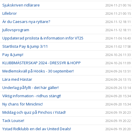
Sjukskriven ridlärare
2024-11-21 00:16
Lillebror
2024-11-21 00:15
Är du Caesars nya ryttare?
2024-11-12 18:11
Jullovsprogram
2024-11-12 18:11
Uppdaterad prislista & information inför VT25
2024-11-06 16:43
Startlista Pay & Jump 3/11
2024-11-02 17:58
Pay & Jump!
2024-10-26 11:33
KLUBBMÄSTERSKAP 2024 - DRESSYR & HOPP
2024-10-26 11:09
Medlemskväll på Hööks - 30 september!
2024-09-26 13:51
Lära med Hästar
2024-09-26 13:15
Underlag påfyllt - det här gäller!
2024-09-26 13:14
Viktig information - ridhus stängt!
2024-09-20 15:34
Ny chans för Miniclinic!
2024-09-20 15:34
Middag och quiz på Pinchos i Ystad!
2024-09-19 20:23
Tack Louise!
2024-09-19 20:22
Ystad Ridklubb en del av United Deals!
2024-09-19 20:20