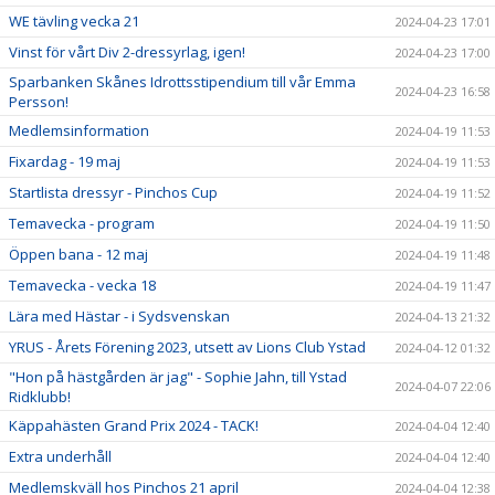
WE tävling vecka 21
2024-04-23 17:01
Vinst för vårt Div 2-dressyrlag, igen!
2024-04-23 17:00
Sparbanken Skånes Idrottsstipendium till vår Emma
2024-04-23 16:58
Persson!
Medlemsinformation
2024-04-19 11:53
Fixardag - 19 maj
2024-04-19 11:53
Startlista dressyr - Pinchos Cup
2024-04-19 11:52
Temavecka - program
2024-04-19 11:50
Öppen bana - 12 maj
2024-04-19 11:48
Temavecka - vecka 18
2024-04-19 11:47
Lära med Hästar - i Sydsvenskan
2024-04-13 21:32
YRUS - Årets Förening 2023, utsett av Lions Club Ystad
2024-04-12 01:32
"Hon på hästgården är jag" - Sophie Jahn, till Ystad
2024-04-07 22:06
Ridklubb!
Käppahästen Grand Prix 2024 - TACK!
2024-04-04 12:40
Extra underhåll
2024-04-04 12:40
Medlemskväll hos Pinchos 21 april
2024-04-04 12:38