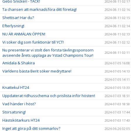
Gebo Snickeri - TACK!
2024-08-11 02:17
Ta chansen att marknadsföra ditt företag!
2024-08-11 02:16
Shettisar! Har du?
2024-08-11 02:15
Efterlysning!
2024-08-11 02:14
NU ÄR ANMÄLAN ÖPPEN!
2024-08-11 02:13
Vi söker dig som funktionär till YCT!
2024-08-11 02:12
Nu presenterar vi stolt den första tävlingssponsorn
2024-08-11 02:11
avseende årets upplaga av Ystad Champions Tour!
Amidala & Shakira
2024-07-05 16:08
Världens bästa Berit söker medryttare!
2024-07-05 14:13
2024-07-05 14:11
Knattekul HT24
2024-07-05 13:33
Uppdaterat ridhusschema och prislista inför hösten!
2024-07-03 18:51
Vad händer i höst?
2024-07-03 18:50
Storsatsning!
2024-07-03 17:44
Hästskötarkurs HT24
2024-07-03 17:43
Inget att göra på ditt sommarlov?
2024-06-26 02:05