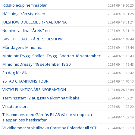
Ridskolecup hemmaplan!
2024-09-19 20:20
Hälsning från styrelsen
2024-09-18 01:25
JULSHOW 8 DECEMBER - VÄLKOMNA!
2024-09-18 01:21
Nominera dina "Årets" nu!
2024-09-18 01:19
SAVE THE DATE - ÅRETS JULSHOW
2024-09-11 18:44
Måndagens Miniclinic
2024-09-11 16:44
Miniclinic Trygg i Stallet - Trygg i Sporten 18 september!
2024-09-11 16:43
Miniclinic Dressyr 18 september 18.30!
2024-09-11 16:43
En dag för Alla
2024-09-11 16:42
YSTAD CHAMPIONS TOUR
2024-09-11 10:13
VIKTIG FUNKTIONÄRSINFORMATION
2024-08-26 16:04
Terminsstart 12 augusti! Välkomna tillbaka!
2024-08-11 02:21
Vi satsar stort!
2024-08-11 02:20
Tillsammans med Gärnäs Bil AB växlar vi upp och
2024-08-11 02:19
släpper loss hästkrafter!
Vi välkomnar stolt tillbaka Christina Bolander till YCT!
2024-08-11 02:18