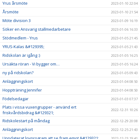
Yrus årsmöte
2023-01-10 22:04
Årsmöte
2023-01-10 21:54
Möte division 3
2023-01-09 16:19
Söker en Ansvarig stallmedarbetare
2023-01-06 16:33
Stödmedlem - Yrus
2023-01-05 21:45
YRUS-Kalas &#129395;
2023-01-05 21:43
Ridskolan är igång :)
2023-01-05 16:25
Ursäkta röran - Vi bygger om…
2023-01-05 16:24
ny på ridskolan?
2023-01-05 09:43
Anläggningskort
2023-01-04 08:50
Hoppträning Jennifer
2023-01-04 08:50
Födelsedagar
2023-01-03 07:37
Plats i vissa vuxengrupper - använd ert
2022-12-31 10:26
friskvårdsbidrag &#129321;
Ridskolestart på måndag
2022-12-29 20:08
Anläggningskort
2022-12-25 21:43
Uppdaterat lovprogram att se fram emot &#129321;
2022-12-23 19:41