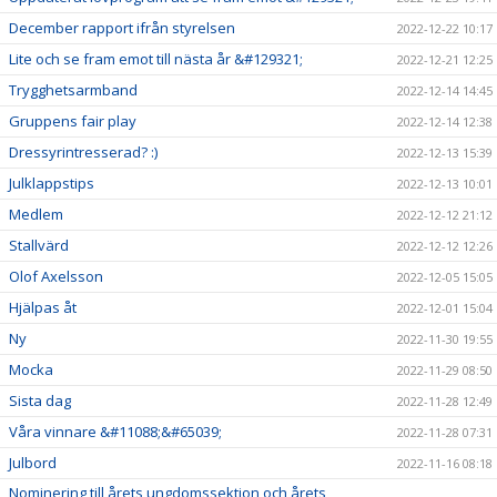
December rapport ifrån styrelsen
2022-12-22 10:17
Lite och se fram emot till nästa år &#129321;
2022-12-21 12:25
Trygghetsarmband
2022-12-14 14:45
Gruppens fair play
2022-12-14 12:38
Dressyrintresserad? :)
2022-12-13 15:39
Julklappstips
2022-12-13 10:01
Medlem
2022-12-12 21:12
Stallvärd
2022-12-12 12:26
Olof Axelsson
2022-12-05 15:05
Hjälpas åt
2022-12-01 15:04
Ny
2022-11-30 19:55
Mocka
2022-11-29 08:50
Sista dag
2022-11-28 12:49
Våra vinnare &#11088;&#65039;
2022-11-28 07:31
Julbord
2022-11-16 08:18
Nominering till årets ungdomssektion och årets