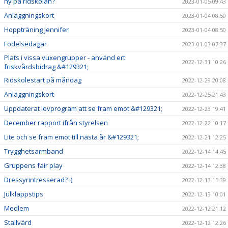
ny på ridskolan?
2023-01-05 09:43
Anläggningskort
2023-01-04 08:50
Hoppträning Jennifer
2023-01-04 08:50
Födelsedagar
2023-01-03 07:37
Plats i vissa vuxengrupper - använd ert
2022-12-31 10:26
friskvårdsbidrag &#129321;
Ridskolestart på måndag
2022-12-29 20:08
Anläggningskort
2022-12-25 21:43
Uppdaterat lovprogram att se fram emot &#129321;
2022-12-23 19:41
December rapport ifrån styrelsen
2022-12-22 10:17
Lite och se fram emot till nästa år &#129321;
2022-12-21 12:25
Trygghetsarmband
2022-12-14 14:45
Gruppens fair play
2022-12-14 12:38
Dressyrintresserad? :)
2022-12-13 15:39
Julklappstips
2022-12-13 10:01
Medlem
2022-12-12 21:12
Stallvärd
2022-12-12 12:26