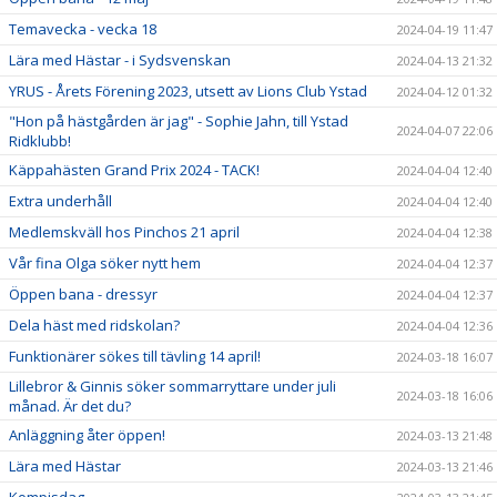
Temavecka - vecka 18
2024-04-19 11:47
Lära med Hästar - i Sydsvenskan
2024-04-13 21:32
YRUS - Årets Förening 2023, utsett av Lions Club Ystad
2024-04-12 01:32
"Hon på hästgården är jag" - Sophie Jahn, till Ystad
2024-04-07 22:06
Ridklubb!
Käppahästen Grand Prix 2024 - TACK!
2024-04-04 12:40
Extra underhåll
2024-04-04 12:40
Medlemskväll hos Pinchos 21 april
2024-04-04 12:38
Vår fina Olga söker nytt hem
2024-04-04 12:37
Öppen bana - dressyr
2024-04-04 12:37
Dela häst med ridskolan?
2024-04-04 12:36
Funktionärer sökes till tävling 14 april!
2024-03-18 16:07
Lillebror & Ginnis söker sommarryttare under juli
2024-03-18 16:06
månad. Är det du?
Anläggning åter öppen!
2024-03-13 21:48
Lära med Hästar
2024-03-13 21:46