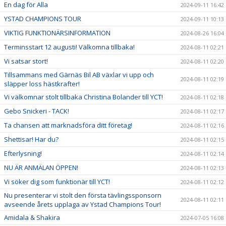
En dag för Alla
2024-09-11 16:42
YSTAD CHAMPIONS TOUR
2024-09-11 10:13
VIKTIG FUNKTIONÄRSINFORMATION
2024-08-26 16:04
Terminsstart 12 augusti! Välkomna tillbaka!
2024-08-11 02:21
Vi satsar stort!
2024-08-11 02:20
Tillsammans med Gärnäs Bil AB växlar vi upp och
2024-08-11 02:19
släpper loss hästkrafter!
Vi välkomnar stolt tillbaka Christina Bolander till YCT!
2024-08-11 02:18
Gebo Snickeri - TACK!
2024-08-11 02:17
Ta chansen att marknadsföra ditt företag!
2024-08-11 02:16
Shettisar! Har du?
2024-08-11 02:15
Efterlysning!
2024-08-11 02:14
NU ÄR ANMÄLAN ÖPPEN!
2024-08-11 02:13
Vi söker dig som funktionär till YCT!
2024-08-11 02:12
Nu presenterar vi stolt den första tävlingssponsorn
2024-08-11 02:11
avseende årets upplaga av Ystad Champions Tour!
Amidala & Shakira
2024-07-05 16:08