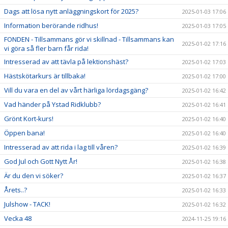
Dags att lösa nytt anläggningskort för 2025?
2025-01-03 17:06
Information berörande ridhus!
2025-01-03 17:05
FONDEN - Tillsammans gör vi skillnad - Tillsammans kan
2025-01-02 17:16
vi göra så fler barn får rida!
Intresserad av att tävla på lektionshäst?
2025-01-02 17:03
Hästskötarkurs är tillbaka!
2025-01-02 17:00
Vill du vara en del av vårt härliga lördagsgäng?
2025-01-02 16:42
Vad händer på Ystad Ridklubb?
2025-01-02 16:41
Grönt Kort-kurs!
2025-01-02 16:40
Öppen bana!
2025-01-02 16:40
Intresserad av att rida i lag till våren?
2025-01-02 16:39
God Jul och Gott Nytt År!
2025-01-02 16:38
Är du den vi söker?
2025-01-02 16:37
Årets..?
2025-01-02 16:33
Julshow - TACK!
2025-01-02 16:32
Vecka 48
2024-11-25 19:16