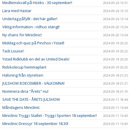
Medlemskväll på Hööks - 30 september!
2024-09-26 13:51
Lära med Hästar
2024-09-26 13:15
Underlag påfyllt - det här gäller!
2024-09-26 13:14
Viktig information - ridhus stängt!
2024-09-20 15:34
Ny chans för Miniclinic!
2024-09-20 15:34
Middag och quiz på Pinchos i Ystad!
2024-09-19 20:23
Tack Louise!
2024-09-19 20:22
Ystad Ridklubb en del av United Deals!
2024-09-19 20:20
Ridskolecup hemmaplan!
2024-09-19 20:20
Hälsning från styrelsen
2024-09-18 01:25
JULSHOW 8 DECEMBER - VÄLKOMNA!
2024-09-18 01:21
Nominera dina "Årets" nu!
2024-09-18 01:19
SAVE THE DATE - ÅRETS JULSHOW
2024-09-11 18:44
Måndagens Miniclinic
2024-09-11 16:44
Miniclinic Trygg i Stallet - Trygg i Sporten 18 september!
2024-09-11 16:43
Miniclinic Dressyr 18 september 18.30!
2024-09-11 16:43