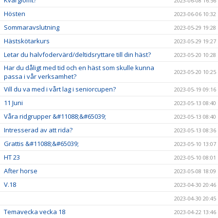
Kvarglömt?
2023-06-08 16:56
Hösten
2023-06-06 10:32
Sommaravslutning
2023-05-29 19:28
Hästskötarkurs
2023-05-29 19:27
Letar du halvfodervärd/deltidsryttare till din häst?
2023-05-20 10:28
Har du dåligt med tid och en häst som skulle kunna
2023-05-20 10:25
passa i vår verksamhet?
Vill du va med i vårt lag i seniorcupen?
2023-05-19 09:16
11 Juni
2023-05-13 08:40
Våra ridgrupper &#11088;&#65039;
2023-05-13 08:40
Intresserad av att rida?
2023-05-13 08:36
Grattis &#11088;&#65039;
2023-05-10 13:07
HT 23
2023-05-10 08:01
After horse
2023-05-08 18:09
V.18
2023-04-30 20:46
2023-04-30 20:45
Temavecka vecka 18
2023-04-22 13:46