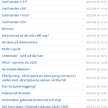
Vad händer v 37?
2025-09-08 10:59
Vad händer v36?
2025-09-01 12:45
Vad händer i höst?
2025-08-29 15:13
Vad händer v35?
2025-08-25 12:56
Mössor!
2025-02-22 16:23
Intresserad av att rida i WE-cup?
2025-02-22 16:17
Att tävla på lektionshäst
2025-02-22 16:16
Mulle Caprilli
2025-02-22 16:15
Smittotider - tänk på det här!
2025-02-22 16:13
YRUS - styrelse för 2025!
2025-02-22 16:10
Ny klubbkollektion!
2025-02-22 16:06
Efterlysning - vill du tjäna en extra peng och mysa i
2025-02-22 16:04
stallet med våra fyrbenta vänner så titta hit!
Kan du ljudanläggning?
2025-02-22 16:02
Kallelse till årsmöte
2025-02-22 16:00
Information gällande kontorstid och mejl
2025-02-22 15:59
Det finns plats i följande ridgrupp våren 2025!
2025-01-03 17:06