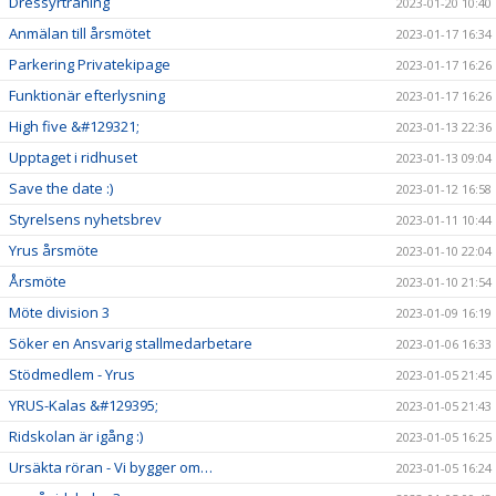
Dressyrträning
2023-01-20 10:40
Anmälan till årsmötet
2023-01-17 16:34
Parkering Privatekipage
2023-01-17 16:26
Funktionär efterlysning
2023-01-17 16:26
High five &#129321;
2023-01-13 22:36
Upptaget i ridhuset
2023-01-13 09:04
Save the date :)
2023-01-12 16:58
Styrelsens nyhetsbrev
2023-01-11 10:44
Yrus årsmöte
2023-01-10 22:04
Årsmöte
2023-01-10 21:54
Möte division 3
2023-01-09 16:19
Söker en Ansvarig stallmedarbetare
2023-01-06 16:33
Stödmedlem - Yrus
2023-01-05 21:45
YRUS-Kalas &#129395;
2023-01-05 21:43
Ridskolan är igång :)
2023-01-05 16:25
Ursäkta röran - Vi bygger om…
2023-01-05 16:24