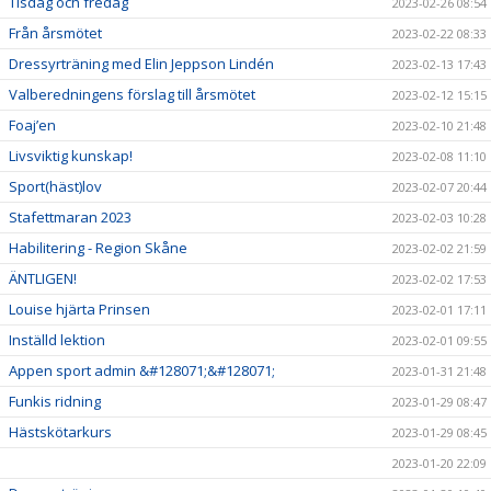
Tisdag och fredag
2023-02-26 08:54
Från årsmötet
2023-02-22 08:33
Dressyrträning med Elin Jeppson Lindén
2023-02-13 17:43
Valberedningens förslag till årsmötet
2023-02-12 15:15
Foaj’en
2023-02-10 21:48
Livsviktig kunskap!
2023-02-08 11:10
Sport(häst)lov
2023-02-07 20:44
Stafettmaran 2023
2023-02-03 10:28
Habilitering - Region Skåne
2023-02-02 21:59
ÄNTLIGEN!
2023-02-02 17:53
Louise hjärta Prinsen
2023-02-01 17:11
Inställd lektion
2023-02-01 09:55
Appen sport admin &#128071;&#128071;
2023-01-31 21:48
Funkis ridning
2023-01-29 08:47
Hästskötarkurs
2023-01-29 08:45
2023-01-20 22:09