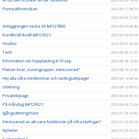
Är du den vi söker till vår cafeteria?
2023-09-20 14:38
Ponnyallsvenskan
2023-09-17 08:35
2023-09-06 17:45
Anläggningen vecka 36 &#127800;
2023-09-05 08:40
Kundkväll ikväll &#129321;
2023-09-04 06:36
Höstlov
2023-09-01 08:46
Tack!
2023-08-30 21:32
Information om hopptävling 9-10 sep
2023-08-28 14:32
Platser kvar, vuxengrupper, intresserad?
2023-08-16 12:50
Hej alla våra medlemmar och tävlingsekipage!
2023-08-16 08:56
Utökning
2023-08-13 09:05
Privatekipage
2023-08-09 09:52
På måndag &#129321;
2023-08-04 13:54
Igångsättningshäst
2023-07-29 16:42
Intresserad av att vara funktionär på våra tävlingar?
2023-07-26 20:26
Nyheter
2023-07-26 20:22