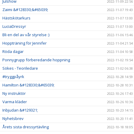
Julshow
2022-11-09 22:56
Zaimi &#128330;&#65039;
2022-11-07 19:43
Hästskötarkurs
2022-11-07 13:00
LuciaDressyr
2022-11-07 13:00
Bli en del av vår styrelse :)
2022-11-06 15:46
Hoppträning för Jennifer
2022-11-04 21:54
Röda dagar
2022-11-04 10:58
Ponnygrupp förberedande hoppning
2022-11-02 19:54
Sökes - Teoriledare
2022-11-02 06:38
#tryggpåyrk
2022-10-28 14:59
Hamilton &#128330;&#65039;
2022-10-28 10:31
Ny instruktör
2022-10-26 17:43
Varma kläder
2022-10-26 10:36
Inbjudan &#129321;
2022-10-23 14:15
Nyhetsbrev
2022-10-20 11:41
Årets sista dressyrtävling
2022-10-18 18:05