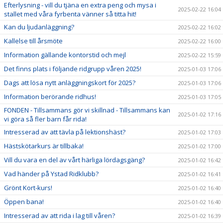
Efterlysning - vill du tjäna en extra peng och mysa i
2025-02-22 16:04
stallet med våra fyrbenta vänner så titta hit!
Kan du ljudanläggning?
2025-02-22 16:02
Kallelse till årsmöte
2025-02-22 16:00
Information gällande kontorstid och mejl
2025-02-22 15:59
Det finns plats i följande ridgrupp våren 2025!
2025-01-03 17:06
Dags att lösa nytt anläggningskort för 2025?
2025-01-03 17:06
Information berörande ridhus!
2025-01-03 17:05
FONDEN - Tillsammans gör vi skillnad - Tillsammans kan
2025-01-02 17:16
vi göra så fler barn får rida!
Intresserad av att tävla på lektionshäst?
2025-01-02 17:03
Hästskötarkurs är tillbaka!
2025-01-02 17:00
Vill du vara en del av vårt härliga lördagsgäng?
2025-01-02 16:42
Vad händer på Ystad Ridklubb?
2025-01-02 16:41
Grönt Kort-kurs!
2025-01-02 16:40
Öppen bana!
2025-01-02 16:40
Intresserad av att rida i lag till våren?
2025-01-02 16:39