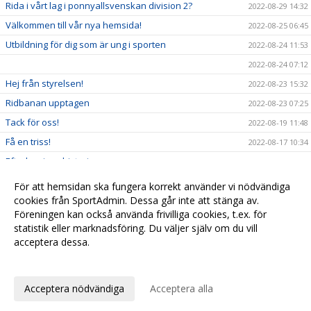
Rida i vårt lag i ponnyallsvenskan division 2?
2022-08-29 14:32
Välkommen till vår nya hemsida!
2022-08-25 06:45
Utbildning för dig som är ung i sporten
2022-08-24 11:53
2022-08-24 07:12
Hej från styrelsen!
2022-08-23 15:32
Ridbanan upptagen
2022-08-23 07:25
Tack för oss!
2022-08-19 11:48
Få en triss!
2022-08-17 10:34
Efterlysning - historia
2022-08-08 11:53
2022-08-04 15:09
För att hemsidan ska fungera korrekt använder vi nödvändiga
Ridskolestart
cookies från SportAdmin. Dessa går inte att stänga av.
2022-08-03 07:31
Föreningen kan också använda frivilliga cookies, t.ex. för
Ystad Saltsjöbads champions tour!
2022-07-23 18:00
statistik eller marknadsföring. Du väljer själv om du vill
acceptera dessa.
Anpassa dina val
Cookie-
Gå till
inställningar
Webbversion
Acceptera nödvändiga
Acceptera alla