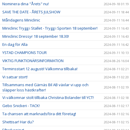
Nominera dina "Årets" nu!
2024-09-18 01:19
SAVE THE DATE - ÅRETS JULSHOW
2024-09-11 18:44
Måndagens Miniclinic
2024-09-11 16:44
Miniclinic Trygg i Stallet - Trygg i Sporten 18 september!
2024-09-11 16:43
Miniclinic Dressyr 18 september 18.30!
2024-09-11 16:43
En dag för Alla
2024-09-11 16:42
YSTAD CHAMPIONS TOUR
2024-09-11 10:13
VIKTIG FUNKTIONÄRSINFORMATION
2024-08-26 16:04
Terminsstart 12 augusti! Välkomna tillbaka!
2024-08-11 02:21
Vi satsar stort!
2024-08-11 02:20
Tillsammans med Gärnäs Bil AB växlar vi upp och
2024-08-11 02:19
släpper loss hästkrafter!
Vi välkomnar stolt tillbaka Christina Bolander till YCT!
2024-08-11 02:18
Gebo Snickeri - TACK!
2024-08-11 02:17
Ta chansen att marknadsföra ditt företag!
2024-08-11 02:16
Shettisar! Har du?
2024-08-11 02:15
Efterlysning!