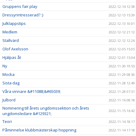
Gruppens fair play
2022-12-14 12:38
Dressyrintresserad? :)
2022-12-13 15:39
Julklappstips
2022-12-13 10:01
Medlem
2022-12-12 21:12
Stallvärd
2022-12-12 12:26
Olof Axelsson
2022-12-05 15:05
Hjälpas åt
2022-12-01 15:04
Ny
2022-11-30 19:55
Mocka
2022-11-29 08:50
Sista dag
2022-11-28 12:49
Våra vinnare &#11088;&#65039;
2022-11-28 07:31
Julbord
2022-11-16 08:18
Nominering till årets ungdomssektion och årets
2022-11-15 16:42
ungdomsledare &#129321;
Teori
2022-11-14 18:17
Påminnelse klubbmästerskap hoppning
2022-11-14 17:18