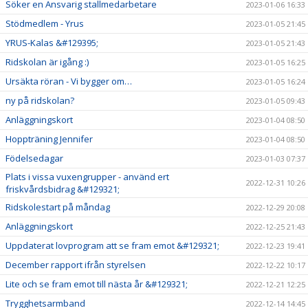
Söker en Ansvarig stallmedarbetare
2023-01-06 16:33
Stödmedlem - Yrus
2023-01-05 21:45
YRUS-Kalas &#129395;
2023-01-05 21:43
Ridskolan är igång :)
2023-01-05 16:25
Ursäkta röran - Vi bygger om…
2023-01-05 16:24
ny på ridskolan?
2023-01-05 09:43
Anläggningskort
2023-01-04 08:50
Hoppträning Jennifer
2023-01-04 08:50
Födelsedagar
2023-01-03 07:37
Plats i vissa vuxengrupper - använd ert
2022-12-31 10:26
friskvårdsbidrag &#129321;
Ridskolestart på måndag
2022-12-29 20:08
Anläggningskort
2022-12-25 21:43
Uppdaterat lovprogram att se fram emot &#129321;
2022-12-23 19:41
December rapport ifrån styrelsen
2022-12-22 10:17
Lite och se fram emot till nästa år &#129321;
2022-12-21 12:25
Trygghetsarmband
2022-12-14 14:45