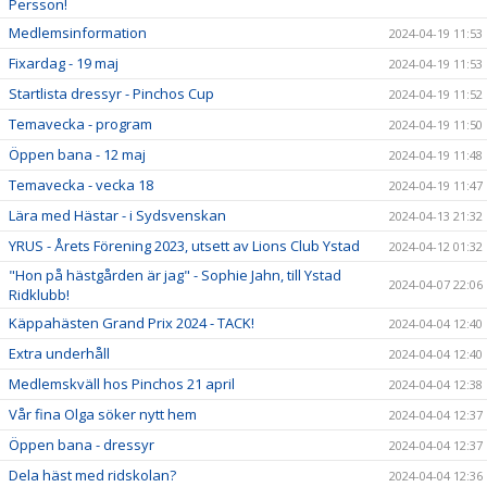
Persson!
Medlemsinformation
2024-04-19 11:53
Fixardag - 19 maj
2024-04-19 11:53
Startlista dressyr - Pinchos Cup
2024-04-19 11:52
Temavecka - program
2024-04-19 11:50
Öppen bana - 12 maj
2024-04-19 11:48
Temavecka - vecka 18
2024-04-19 11:47
Lära med Hästar - i Sydsvenskan
2024-04-13 21:32
YRUS - Årets Förening 2023, utsett av Lions Club Ystad
2024-04-12 01:32
"Hon på hästgården är jag" - Sophie Jahn, till Ystad
2024-04-07 22:06
Ridklubb!
Käppahästen Grand Prix 2024 - TACK!
2024-04-04 12:40
Extra underhåll
2024-04-04 12:40
Medlemskväll hos Pinchos 21 april
2024-04-04 12:38
Vår fina Olga söker nytt hem
2024-04-04 12:37
Öppen bana - dressyr
2024-04-04 12:37
Dela häst med ridskolan?
2024-04-04 12:36