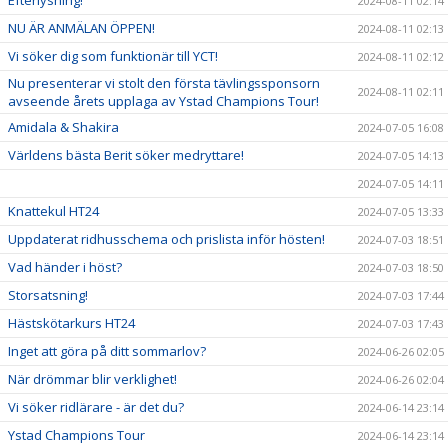
2024-08-11 02:14
NU ÄR ANMÄLAN ÖPPEN!
2024-08-11 02:13
Vi söker dig som funktionär till YCT!
2024-08-11 02:12
Nu presenterar vi stolt den första tävlingssponsorn
2024-08-11 02:11
avseende årets upplaga av Ystad Champions Tour!
Amidala & Shakira
2024-07-05 16:08
Världens bästa Berit söker medryttare!
2024-07-05 14:13
2024-07-05 14:11
Knattekul HT24
2024-07-05 13:33
Uppdaterat ridhusschema och prislista inför hösten!
2024-07-03 18:51
Vad händer i höst?
2024-07-03 18:50
Storsatsning!
2024-07-03 17:44
Hästskötarkurs HT24
2024-07-03 17:43
Inget att göra på ditt sommarlov?
2024-06-26 02:05
När drömmar blir verklighet!
2024-06-26 02:04
Vi söker ridlärare - är det du?
2024-06-14 23:14
Ystad Champions Tour
2024-06-14 23:14