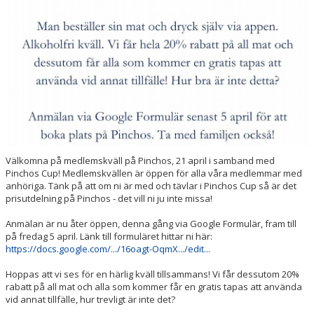
Välkomna på medlemskväll på Pinchos, 21 april i samband med
Pinchos Cup! Medlemskvällen är öppen för alla våra medlemmar med
anhöriga. Tänk på att om ni är med och tävlar i Pinchos Cup så är det
prisutdelning på Pinchos - det vill ni ju inte missa!
Anmälan är nu åter öppen, denna gång via Google Formulär, fram till
på fredag 5 april. Länk till formuläret hittar ni här:
https://docs.google.com/.../16oagt-OqmX.../edit...
Hoppas att vi ses för en härlig kväll tillsammans! Vi får dessutom 20%
rabatt på all mat och alla som kommer får en gratis tapas att använda
vid annat tillfälle, hur trevligt är inte det?