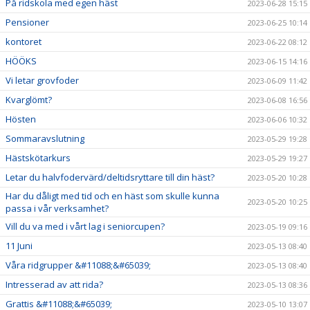
På ridskola med egen häst
2023-06-28 15:15
Pensioner
2023-06-25 10:14
kontoret
2023-06-22 08:12
HÖÖKS
2023-06-15 14:16
Vi letar grovfoder
2023-06-09 11:42
Kvarglömt?
2023-06-08 16:56
Hösten
2023-06-06 10:32
Sommaravslutning
2023-05-29 19:28
Hästskötarkurs
2023-05-29 19:27
Letar du halvfodervärd/deltidsryttare till din häst?
2023-05-20 10:28
Har du dåligt med tid och en häst som skulle kunna
2023-05-20 10:25
passa i vår verksamhet?
Vill du va med i vårt lag i seniorcupen?
2023-05-19 09:16
11 Juni
2023-05-13 08:40
Våra ridgrupper &#11088;&#65039;
2023-05-13 08:40
Intresserad av att rida?
2023-05-13 08:36
Grattis &#11088;&#65039;
2023-05-10 13:07