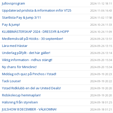
Jullovsprogram
2024-11-12 18:11
Uppdaterad prislista & information inför VT25
2024-11-06 16:43
Startlista Pay & Jump 3/11
2024-11-02 17:58
Pay & Jump!
2024-10-26 11:33
KLUBBMÄSTERSKAP 2024 - DRESSYR & HOPP
2024-10-26 11:09
Medlemskväll på Hööks - 30 september!
2024-09-26 13:51
Lära med Hästar
2024-09-26 13:15
Underlag påfyllt - det här gäller!
2024-09-26 13:14
Viktig information - ridhus stängt!
2024-09-20 15:34
Ny chans för Miniclinic!
2024-09-20 15:34
Middag och quiz på Pinchos i Ystad!
2024-09-19 20:23
Tack Louise!
2024-09-19 20:22
Ystad Ridklubb en del av United Deals!
2024-09-19 20:20
Ridskolecup hemmaplan!
2024-09-19 20:20
Hälsning från styrelsen
2024-09-18 01:25
JULSHOW 8 DECEMBER - VÄLKOMNA!
2024-09-18 01:21