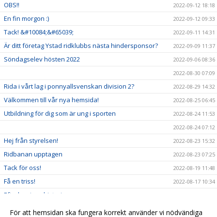
OBS!!
2022-09-12 18:18
En fin morgon :)
2022-09-12 09:33
Tack! &#10084;&#65039;
2022-09-11 14:31
Är ditt företag Ystad ridklubbs nästa hindersponsor?
2022-09-09 11:37
Söndagselev hösten 2022
2022-09-06 08:36
2022-08-30 07:09
Rida i vårt lag i ponnyallsvenskan division 2?
2022-08-29 14:32
Välkommen till vår nya hemsida!
2022-08-25 06:45
Utbildning för dig som är ung i sporten
2022-08-24 11:53
2022-08-24 07:12
Hej från styrelsen!
2022-08-23 15:32
Ridbanan upptagen
2022-08-23 07:25
Tack för oss!
2022-08-19 11:48
Få en triss!
2022-08-17 10:34
Efterlysning - historia
2022-08-08 11:53
2022-08-04 15:09
För att hemsidan ska fungera korrekt använder vi nödvändiga