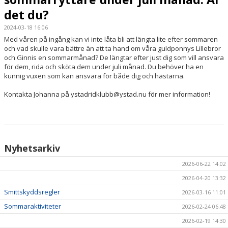
det du?
HÄSTAR
2024-03-18 16:06
Med våren på ingång kan vi inte låta bli att längta lite efter sommaren
KALENDER
och vad skulle vara bättre än att ta hand om våra guldponnys Lillebror
och Ginnis en sommarmånad? De längtar efter just dig som vill ansvara
för dem, rida och sköta dem under juli månad. Du behöver ha en
kunnig vuxen som kan ansvara för både dig och hästarna.
Kontakta Johanna på ystadridklubb@ystad.nu för mer information!
Nyhetsarkiv
2026-06-22 14:02
2026-04-20 13:32
Smittskyddsregler
2026-03-16 11:01
Sommaraktiviteter
2026-02-24 06:48
2026-02-19 14:30