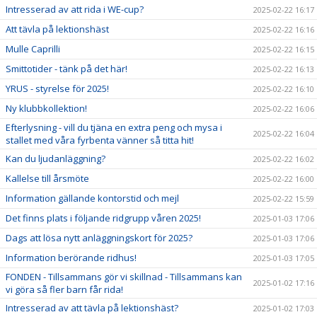
Intresserad av att rida i WE-cup?
2025-02-22 16:17
Att tävla på lektionshäst
2025-02-22 16:16
Mulle Caprilli
2025-02-22 16:15
Smittotider - tänk på det här!
2025-02-22 16:13
YRUS - styrelse för 2025!
2025-02-22 16:10
Ny klubbkollektion!
2025-02-22 16:06
Efterlysning - vill du tjäna en extra peng och mysa i
2025-02-22 16:04
stallet med våra fyrbenta vänner så titta hit!
Kan du ljudanläggning?
2025-02-22 16:02
Kallelse till årsmöte
2025-02-22 16:00
Information gällande kontorstid och mejl
2025-02-22 15:59
Det finns plats i följande ridgrupp våren 2025!
2025-01-03 17:06
Dags att lösa nytt anläggningskort för 2025?
2025-01-03 17:06
Information berörande ridhus!
2025-01-03 17:05
FONDEN - Tillsammans gör vi skillnad - Tillsammans kan
2025-01-02 17:16
vi göra så fler barn får rida!
Intresserad av att tävla på lektionshäst?
2025-01-02 17:03