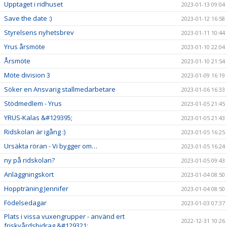
Upptaget i ridhuset
2023-01-13 09:04
Save the date :)
2023-01-12 16:58
Styrelsens nyhetsbrev
2023-01-11 10:44
Yrus årsmöte
2023-01-10 22:04
Årsmöte
2023-01-10 21:54
Möte division 3
2023-01-09 16:19
Söker en Ansvarig stallmedarbetare
2023-01-06 16:33
Stödmedlem - Yrus
2023-01-05 21:45
YRUS-Kalas &#129395;
2023-01-05 21:43
Ridskolan är igång :)
2023-01-05 16:25
Ursäkta röran - Vi bygger om…
2023-01-05 16:24
ny på ridskolan?
2023-01-05 09:43
Anläggningskort
2023-01-04 08:50
Hoppträning Jennifer
2023-01-04 08:50
Födelsedagar
2023-01-03 07:37
Plats i vissa vuxengrupper - använd ert
2022-12-31 10:26
friskvårdsbidrag &#129321;