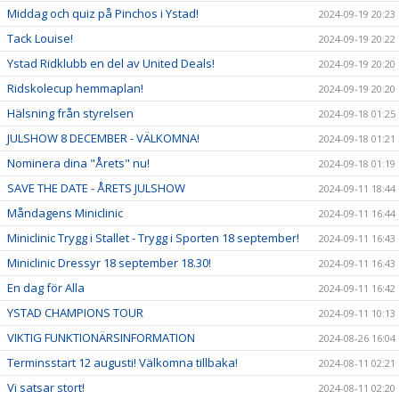
Middag och quiz på Pinchos i Ystad!
2024-09-19 20:23
Tack Louise!
2024-09-19 20:22
Ystad Ridklubb en del av United Deals!
2024-09-19 20:20
Ridskolecup hemmaplan!
2024-09-19 20:20
Hälsning från styrelsen
2024-09-18 01:25
JULSHOW 8 DECEMBER - VÄLKOMNA!
2024-09-18 01:21
Nominera dina "Årets" nu!
2024-09-18 01:19
SAVE THE DATE - ÅRETS JULSHOW
2024-09-11 18:44
Måndagens Miniclinic
2024-09-11 16:44
Miniclinic Trygg i Stallet - Trygg i Sporten 18 september!
2024-09-11 16:43
Miniclinic Dressyr 18 september 18.30!
2024-09-11 16:43
En dag för Alla
2024-09-11 16:42
YSTAD CHAMPIONS TOUR
2024-09-11 10:13
VIKTIG FUNKTIONÄRSINFORMATION
2024-08-26 16:04
Terminsstart 12 augusti! Välkomna tillbaka!
2024-08-11 02:21
Vi satsar stort!
2024-08-11 02:20