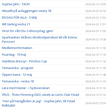
Sophie Jahn - TACK!
2024-05-16 15:09
Aktuellt på anläggningen vecka 18
2024-04-26 10:53
EN DAG FÖR ALLA - 5 MAJ
2024-04-23 17:02
WE tävling vecka 21
2024-04-23 17:01
Vinst för vårt Div 2-dressyrlag, igen!
2024-04-23 17:00
Sparbanken Skånes Idrottsstipendium till vår Emma
2024-04-23 16:58
Persson!
Medlemsinformation
2024-04-19 11:53
Fixardag - 19 maj
2024-04-19 11:53
Startlista dressyr - Pinchos Cup
2024-04-19 11:52
Temavecka - program
2024-04-19 11:50
Öppen bana - 12 maj
2024-04-19 11:48
Temavecka - vecka 18
2024-04-19 11:47
Lära med Hästar - i Sydsvenskan
2024-04-13 21:32
YRUS - Årets Förening 2023, utsett av Lions Club Ystad
2024-04-12 01:32
"Hon på hästgården är jag" - Sophie Jahn, till Ystad
2024-04-07 22:06
Ridklubb!