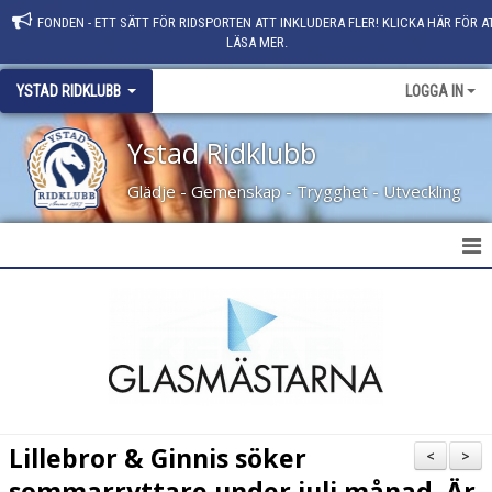
FONDEN - ETT SÄTT FÖR RIDSPORTEN ATT INKLUDERA FLER! KLICKA HÄR FÖR A
LÄSA MER.
YSTAD RIDKLUBB
LOGGA IN
Ystad Ridklubb
Glädje - Gemenskap - Trygghet - Utveckling
HEM
NYHETER
KLUBBINFO
KONTAKT
Lillebror & Ginnis söker
<
>
PERSONAL
sommarryttare under juli månad. Är