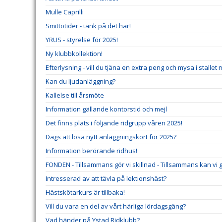
Mulle Caprilli
Smittotider - tänk på det här!
YRUS - styrelse för 2025!
Ny klubbkollektion!
Efterlysning - vill du tjäna en extra peng och mysa i stallet
Kan du ljudanläggning?
Kallelse till årsmöte
Information gällande kontorstid och mejl
Det finns plats i följande ridgrupp våren 2025!
Dags att lösa nytt anläggningskort för 2025?
Information berörande ridhus!
FONDEN - Tillsammans gör vi skillnad - Tillsammans kan vi gö
Intresserad av att tävla på lektionshäst?
Hästskötarkurs är tillbaka!
Vill du vara en del av vårt härliga lördagsgäng?
Vad händer på Ystad Ridklubb?