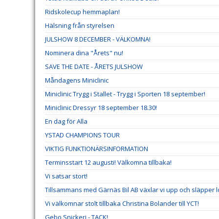
Ridskolecup hemmaplan!
Hälsning från styrelsen
JULSHOW 8 DECEMBER - VÄLKOMNA!
Nominera dina "Årets" nu!
SAVE THE DATE - ÅRETS JULSHOW
Måndagens Miniclinic
Miniclinic Trygg i Stallet - Trygg i Sporten 18 september!
Miniclinic Dressyr 18 september 18.30!
En dag för Alla
YSTAD CHAMPIONS TOUR
VIKTIG FUNKTIONÄRSINFORMATION
Terminsstart 12 augusti! Välkomna tillbaka!
Vi satsar stort!
Tillsammans med Gärnäs Bil AB växlar vi upp och släpper l
Vi välkomnar stolt tillbaka Christina Bolander till YCT!
Gebo Snickeri - TACK!