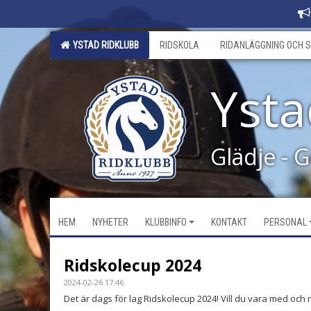
YSTAD RIDKLUBB
RIDSKOLA
RIDANLÄGGNING OCH S
Ysta
Glädje - 
HEM
NYHETER
KLUBBINFO
KONTAKT
PERSONAL
Ridskolecup 2024
2024-02-26 17:46
Det är dags för lag Ridskolecup 2024! Vill du vara med och ri