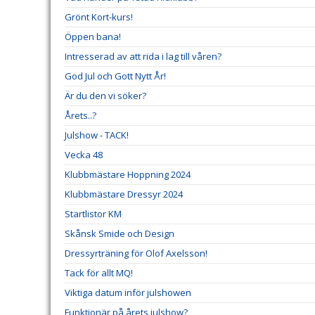
Grönt Kort-kurs!
Öppen bana!
Intresserad av att rida i lag till våren?
God Jul och Gott Nytt År!
Är du den vi söker?
Årets..?
Julshow - TACK!
Vecka 48
Klubbmästare Hoppning 2024
Klubbmästare Dressyr 2024
Startlistor KM
Skånsk Smide och Design
Dressyrträning för Olof Axelsson!
Tack för allt MQ!
Viktiga datum inför julshowen
Funktionär på årets julshow?