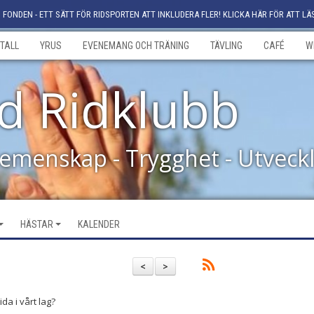
FONDEN - ETT SÄTT FÖR RIDSPORTEN ATT INKLUDERA FLER! KLICKA HÄR FÖR ATT LÄ
TALL
YRUS
EVENEMANG OCH TRÄNING
TÄVLING
CAFÉ
W
d Ridklubb
Gemenskap - Trygghet - Utveck
HÄSTAR
KALENDER
<
>
da i vårt lag?