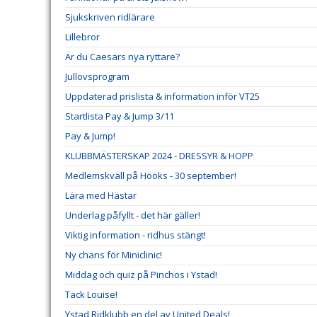
Sjukskriven ridlärare
Lillebror
Är du Caesars nya ryttare?
Jullovsprogram
Uppdaterad prislista & information inför VT25
Startlista Pay & Jump 3/11
Pay & Jump!
KLUBBMÄSTERSKAP 2024 - DRESSYR & HOPP
Medlemskväll på Hööks - 30 september!
Lära med Hästar
Underlag påfyllt - det här gäller!
Viktig information - ridhus stängt!
Ny chans för Miniclinic!
Middag och quiz på Pinchos i Ystad!
Tack Louise!
Ystad Ridklubb en del av United Deals!