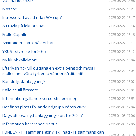
Vad händer v35?
2025-08-25 12:56
Mössor!
2025-02-22 16:23
Intresserad av att rida i WE-cup?
2025-02-22 16:17
Att tävla på lektionshäst
2025-02-22 16:16
Mulle Caprilli
2025-02-22 16:15
Smittotider - tänk på det här!
2025-02-22 16:13
YRUS - styrelse för 2025!
2025-02-22 16:10
Ny klubbkollektion!
2025-02-22 16:06
Efterlysning - vill du tjäna en extra peng och mysa i
2025-02-22 16:04
stallet med våra fyrbenta vänner så titta hit!
Kan du ljudanläggning?
2025-02-22 16:02
Kallelse till årsmöte
2025-02-22 16:00
Information gällande kontorstid och mejl
2025-02-22 15:59
Det finns plats i följande ridgrupp våren 2025!
2025-01-03 17:06
Dags att lösa nytt anläggningskort för 2025?
2025-01-03 17:06
Information berörande ridhus!
2025-01-03 17:05
FONDEN - Tillsammans gör vi skillnad - Tillsammans kan
2025-01-02 17:16