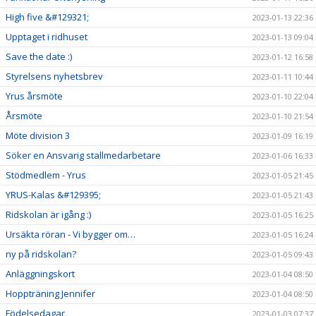
High five &#129321;
2023-01-13 22:36
Upptaget i ridhuset
2023-01-13 09:04
Save the date :)
2023-01-12 16:58
Styrelsens nyhetsbrev
2023-01-11 10:44
Yrus årsmöte
2023-01-10 22:04
Årsmöte
2023-01-10 21:54
Möte division 3
2023-01-09 16:19
Söker en Ansvarig stallmedarbetare
2023-01-06 16:33
Stödmedlem - Yrus
2023-01-05 21:45
YRUS-Kalas &#129395;
2023-01-05 21:43
Ridskolan är igång :)
2023-01-05 16:25
Ursäkta röran - Vi bygger om…
2023-01-05 16:24
ny på ridskolan?
2023-01-05 09:43
Anläggningskort
2023-01-04 08:50
Hoppträning Jennifer
2023-01-04 08:50
Födelsedagar
2023-01-03 07:37