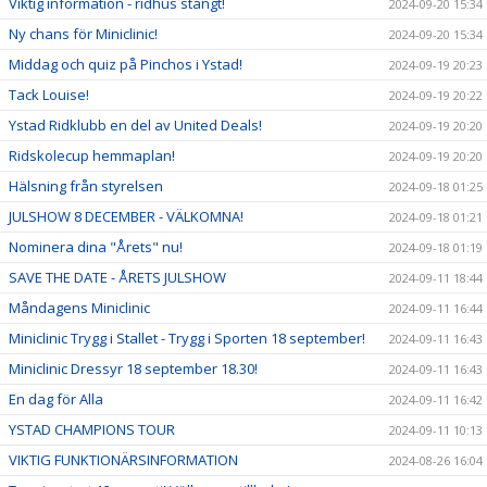
Viktig information - ridhus stängt!
2024-09-20 15:34
Ny chans för Miniclinic!
2024-09-20 15:34
Middag och quiz på Pinchos i Ystad!
2024-09-19 20:23
Tack Louise!
2024-09-19 20:22
Ystad Ridklubb en del av United Deals!
2024-09-19 20:20
Ridskolecup hemmaplan!
2024-09-19 20:20
Hälsning från styrelsen
2024-09-18 01:25
JULSHOW 8 DECEMBER - VÄLKOMNA!
2024-09-18 01:21
Nominera dina "Årets" nu!
2024-09-18 01:19
SAVE THE DATE - ÅRETS JULSHOW
2024-09-11 18:44
Måndagens Miniclinic
2024-09-11 16:44
Miniclinic Trygg i Stallet - Trygg i Sporten 18 september!
2024-09-11 16:43
Miniclinic Dressyr 18 september 18.30!
2024-09-11 16:43
En dag för Alla
2024-09-11 16:42
YSTAD CHAMPIONS TOUR
2024-09-11 10:13
VIKTIG FUNKTIONÄRSINFORMATION
2024-08-26 16:04