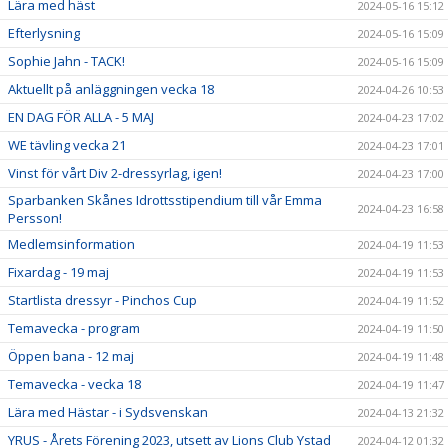
Lära med häst
2024-05-16 15:12
Efterlysning
2024-05-16 15:09
Sophie Jahn - TACK!
2024-05-16 15:09
Aktuellt på anläggningen vecka 18
2024-04-26 10:53
EN DAG FÖR ALLA - 5 MAJ
2024-04-23 17:02
WE tävling vecka 21
2024-04-23 17:01
Vinst för vårt Div 2-dressyrlag, igen!
2024-04-23 17:00
Sparbanken Skånes Idrottsstipendium till vår Emma
2024-04-23 16:58
Persson!
Medlemsinformation
2024-04-19 11:53
Fixardag - 19 maj
2024-04-19 11:53
Startlista dressyr - Pinchos Cup
2024-04-19 11:52
Temavecka - program
2024-04-19 11:50
Öppen bana - 12 maj
2024-04-19 11:48
Temavecka - vecka 18
2024-04-19 11:47
Lära med Hästar - i Sydsvenskan
2024-04-13 21:32
YRUS - Årets Förening 2023, utsett av Lions Club Ystad
2024-04-12 01:32