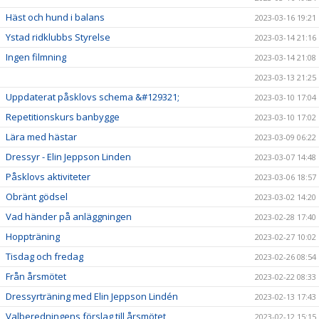
Häst och hund i balans
2023-03-16 19:21
Ystad ridklubbs Styrelse
2023-03-14 21:16
Ingen filmning
2023-03-14 21:08
2023-03-13 21:25
Uppdaterat påsklovs schema &#129321;
2023-03-10 17:04
Repetitionskurs banbygge
2023-03-10 17:02
Lära med hästar
2023-03-09 06:22
Dressyr - Elin Jeppson Linden
2023-03-07 14:48
Påsklovs aktiviteter
2023-03-06 18:57
Obränt gödsel
2023-03-02 14:20
Vad händer på anläggningen
2023-02-28 17:40
Hoppträning
2023-02-27 10:02
Tisdag och fredag
2023-02-26 08:54
Från årsmötet
2023-02-22 08:33
Dressyrträning med Elin Jeppson Lindén
2023-02-13 17:43
Valberedningens förslag till årsmötet
2023-02-12 15:15