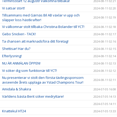
Terminsstart 12 augusti! Välkomna tillbaka!
2024-08-11 02:21
Vi satsar stort!
2024-08-11 02:20
Tillsammans med Gärnäs Bil AB växlar vi upp och
2024-08-11 02:19
släpper loss hästkrafter!
Vi välkomnar stolt tillbaka Christina Bolander till YCT!
2024-08-11 02:18
Gebo Snickeri - TACK!
2024-08-11 02:17
Ta chansen att marknadsföra ditt företag!
2024-08-11 02:16
Shettisar! Har du?
2024-08-11 02:15
Efterlysning!
2024-08-11 02:14
NU ÄR ANMÄLAN ÖPPEN!
2024-08-11 02:13
Vi söker dig som funktionär till YCT!
2024-08-11 02:12
Nu presenterar vi stolt den första tävlingssponsorn
2024-08-11 02:11
avseende årets upplaga av Ystad Champions Tour!
Amidala & Shakira
2024-07-05 16:08
Världens bästa Berit söker medryttare!
2024-07-05 14:13
2024-07-05 14:11
Knattekul HT24
2024-07-05 13:33