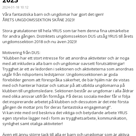
2024-01-18 10:12
HÄSTAR
Våra fantastiska barn och ungdomar har gjort det igen!
ÅRETS UNGDOMSSEKTION SKÅNE 2023!
KALENDER
Stora gratulationer till hela YRUS som tar hem denna fina utmärkelse
för andra gången. Distriktets ungdomssektion DUS utsåg YRUS till årets
ungdomssektion 2018 och nu även 2023!
Motivering från DUS:
”Klubben har ett stort intresse för att anordna aktiviteter och är noga
med att inkludera alla barn och ungdomar oavsett förutsättningar!
Trygghet är ett av ledorden i sektionen och aktiviteterna som anordnas
utgår från ridsportens ledstjärnor. Ungdomssektionen är goda
förebilder genom att förespråka säkerhet, de bär hjälm när de vistas
med och hanterar hästar och satsar på att utbilda ungdomarna på
klubben till ungdomsledare. Sektionen består av ungdomar i alla åldrar
med olika ansvar utifrån förmåga. På deras sociala medier får vi följa
det inspirerande arbetet på klubben och dessutom är det inte första
gången de mottar pris för deras fantastiska engagemang!”.
Vi kan inte med ord beskriva det viktiga och betydande arbete YRUS
egen styrelse lägger ned i form av trygghetsarbete, kommunikation,
synlighet samt otaliga aktiviteter!
Även ett ännu större tack till alla er barn och ungdomar som är aktiva