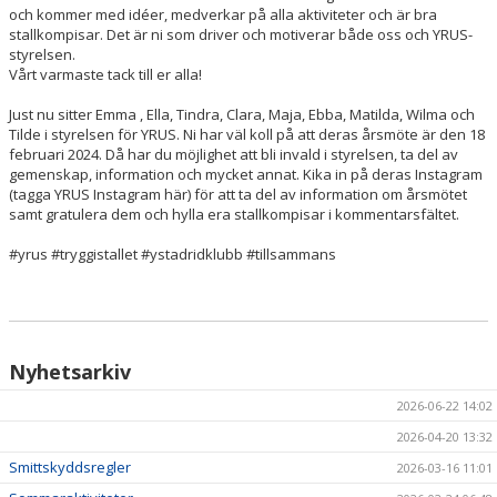
och kommer med idéer, medverkar på alla aktiviteter och är bra
stallkompisar. Det är ni som driver och motiverar både oss och YRUS-
styrelsen.
Vårt varmaste tack till er alla!
Just nu sitter Emma , Ella, Tindra, Clara, Maja, Ebba, Matilda, Wilma och
Tilde i styrelsen för YRUS. Ni har väl koll på att deras årsmöte är den 18
februari 2024. Då har du möjlighet att bli invald i styrelsen, ta del av
gemenskap, information och mycket annat. Kika in på deras Instagram
(tagga YRUS Instagram här) för att ta del av information om årsmötet
samt gratulera dem och hylla era stallkompisar i kommentarsfältet.
#yrus #tryggistallet #ystadridklubb #tillsammans
Nyhetsarkiv
2026-06-22 14:02
2026-04-20 13:32
Smittskyddsregler
2026-03-16 11:01