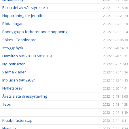
Bli en del av vår styrelse :)
2022-11-06 15:46
Hoppträning för Jennifer
2022-11-04 21:54
Röda dagar
2022-11-04 10:58
Ponnygrupp förberedande hoppning
2022-11-02 19:54
Sökes - Teoriledare
2022-11-02 06:38
#tryggpåyrk
2022-10-28 14:59
Hamilton &#128330;&#65039;
2022-10-28 10:31
Ny instruktör
2022-10-26 17:43
Varma kläder
2022-10-26 10:36
Inbjudan &#129321;
2022-10-23 14:15
Nyhetsbrev
2022-10-20 11:41
Årets sista dressyrtävling
2022-10-18 18:05
Teori
2022-10-18 11:38
2022-10-17 13:59
Klubbmästerstap
2022-10-14 16:11
Humlan
2022-10-14 15:14