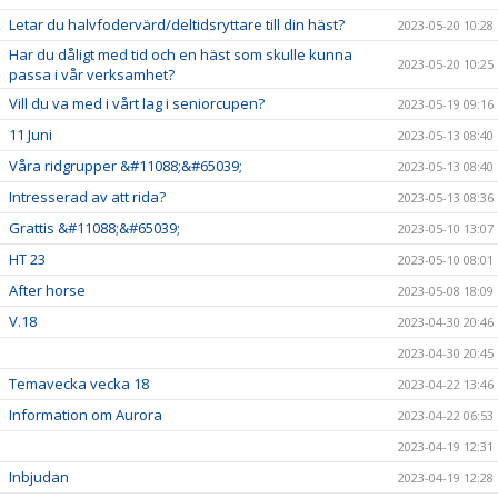
Letar du halvfodervärd/deltidsryttare till din häst?
2023-05-20 10:28
Har du dåligt med tid och en häst som skulle kunna
2023-05-20 10:25
passa i vår verksamhet?
Vill du va med i vårt lag i seniorcupen?
2023-05-19 09:16
11 Juni
2023-05-13 08:40
Våra ridgrupper &#11088;&#65039;
2023-05-13 08:40
Intresserad av att rida?
2023-05-13 08:36
Grattis &#11088;&#65039;
2023-05-10 13:07
HT 23
2023-05-10 08:01
After horse
2023-05-08 18:09
V.18
2023-04-30 20:46
2023-04-30 20:45
Temavecka vecka 18
2023-04-22 13:46
Information om Aurora
2023-04-22 06:53
2023-04-19 12:31
Inbjudan
2023-04-19 12:28