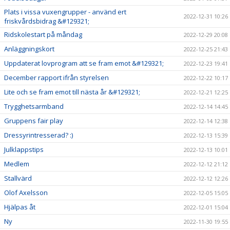
Plats i vissa vuxengrupper - använd ert
2022-12-31 10:26
friskvårdsbidrag &#129321;
Ridskolestart på måndag
2022-12-29 20:08
Anläggningskort
2022-12-25 21:43
Uppdaterat lovprogram att se fram emot &#129321;
2022-12-23 19:41
December rapport ifrån styrelsen
2022-12-22 10:17
Lite och se fram emot till nästa år &#129321;
2022-12-21 12:25
Trygghetsarmband
2022-12-14 14:45
Gruppens fair play
2022-12-14 12:38
Dressyrintresserad? :)
2022-12-13 15:39
Julklappstips
2022-12-13 10:01
Medlem
2022-12-12 21:12
Stallvärd
2022-12-12 12:26
Olof Axelsson
2022-12-05 15:05
Hjälpas åt
2022-12-01 15:04
Ny
2022-11-30 19:55