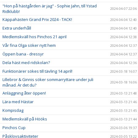
"Hon på hästgården är jag" - Sophie Jahn, till Ystad
2024-04-07 22:06
Ridklubb!
Käppahästen Grand Prix 2024 - TACK!
2024-04-04 12:40
Extra underhåll
2024-04-04 12:40
Medlemskväll hos Pinchos 21 april
2024-04-04 12:38
Vår fina Olga söker nytt hem
2024-04-04 12:37
Öppen bana - dressyr
2024-04-04 12:37
Dela häst med ridskolan?
2024-04-04 12:36
Funktionärer sökes till tävling 14 april!
2024-03-18 16:07
Lillebror & Ginnis söker sommarryttare under juli
2024-03-18 16:06
månad. Är det du?
Anläggning åter öppen!
2024-03-13 21:48
Lära med Hästar
2024-03-13 21:46
Kompisdag
2024-03-13 21:45
Medlemskväll på Hööks
2024-03-13 21:44
Pinchos Cup
2024-03-06 19:37
Påsklovsaktiviteter
2024-03-05 13:22