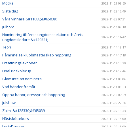
Mocka
2022-11-29 08:50
Sista dag
2022-11-28 12:49
Våra vinnare &#11088;&#65039;
2022-11-28 07:31
Julbord
2022-11-16 08:18
Nominering till årets ungdomssektion och årets
2022-11-15 16:42
ungdomsledare &#129321;
Teori
2022-11-14 18:17
Påminnelse klubbmästerskap hoppning
2022-11-14 17:18
Ersättningslektioner
2022-11-14 13:29
Final ridskolecup
2022-11-14 12:46
Glöm inte att nominera
2022-11-11 09:06
Vad händer framåt
2022-11-11 08:53
Öppna banor, dressyr och hoppning
2022-11-10 07:59
Julshow
2022-11-09 22:56
Zaimi &#128330;&#65039;
2022-11-07 19:43
Hästskötarkurs
2022-11-07 13:00
LuciaDressyr
2022-11-07 13:00