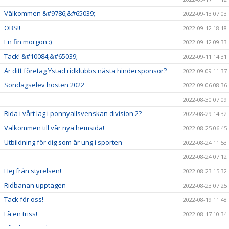
Välkommen &#9786;&#65039;
2022-09-13 07:03
OBS!!
2022-09-12 18:18
En fin morgon :)
2022-09-12 09:33
Tack! &#10084;&#65039;
2022-09-11 14:31
Är ditt företag Ystad ridklubbs nästa hindersponsor?
2022-09-09 11:37
Söndagselev hösten 2022
2022-09-06 08:36
2022-08-30 07:09
Rida i vårt lag i ponnyallsvenskan division 2?
2022-08-29 14:32
Välkommen till vår nya hemsida!
2022-08-25 06:45
Utbildning för dig som är ung i sporten
2022-08-24 11:53
2022-08-24 07:12
Hej från styrelsen!
2022-08-23 15:32
Ridbanan upptagen
2022-08-23 07:25
Tack för oss!
2022-08-19 11:48
Få en triss!
2022-08-17 10:34
Efterlysning - historia
2022-08-08 11:53