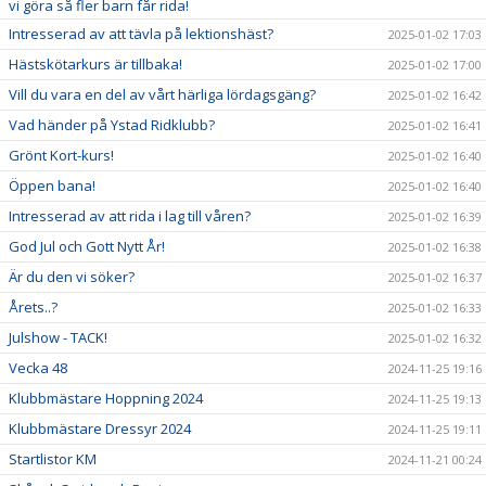
vi göra så fler barn får rida!
Intresserad av att tävla på lektionshäst?
2025-01-02 17:03
Hästskötarkurs är tillbaka!
2025-01-02 17:00
Vill du vara en del av vårt härliga lördagsgäng?
2025-01-02 16:42
Vad händer på Ystad Ridklubb?
2025-01-02 16:41
Grönt Kort-kurs!
2025-01-02 16:40
Öppen bana!
2025-01-02 16:40
Intresserad av att rida i lag till våren?
2025-01-02 16:39
God Jul och Gott Nytt År!
2025-01-02 16:38
Är du den vi söker?
2025-01-02 16:37
Årets..?
2025-01-02 16:33
Julshow - TACK!
2025-01-02 16:32
Vecka 48
2024-11-25 19:16
Klubbmästare Hoppning 2024
2024-11-25 19:13
Klubbmästare Dressyr 2024
2024-11-25 19:11
Startlistor KM
2024-11-21 00:24