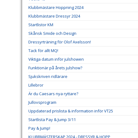
Klubbmästare Hoppning 2024
Klubbmästare Dressyr 2024
Startlistor KM
Skånsk Smide och Design
Dressyrträning för Olof Axelsson!
Tack för allt MQ!
Viktiga datum inför julshowen
Funktionär på årets julshow?
Sjukskriven ridlärare
Lillebror
Är du Caesars nya ryttare?
Jullovsprogram
Uppdaterad prislista & information inför VT25
Startlista Pay & Jump 3/11
Pay & Jump!
KLUBBMÄSTERSKAP 2024 - DRESSYR & HOPP