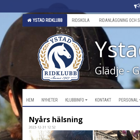
YSTAD RIDKLUBB
RIDSKOLA
RIDANLÄGGNING OCH S
Ysta
Glädje - 
HEM
NYHETER
KLUBBINFO
KONTAKT
PERSONAL
Nyårs hälsning
2023-12-31 12:52