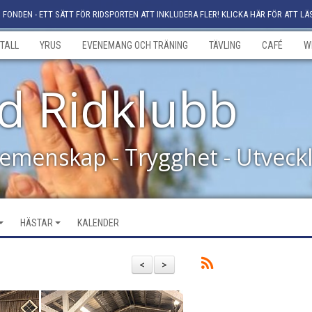
FONDEN - ETT SÄTT FÖR RIDSPORTEN ATT INKLUDERA FLER! KLICKA HÄR FÖR ATT LÄ
TALL
YRUS
EVENEMANG OCH TRÄNING
TÄVLING
CAFÉ
W
d Ridklubb
Gemenskap - Trygghet - Utveck
HÄSTAR
KALENDER
<
>