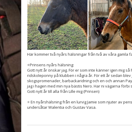
Här kommer två nyårs hälsningar från två av våra gamla fav
⭐️Prinsens nyårs hälsning:
Gott nytt år önskar jag. För er som inte känner igen mig så he
ridskoleponny på klubben i några år. För ett år sedan blev 
skogspromenader, barbackaridning och en och annan Pay 
jag i hagen med min nya bästis Nero. Har ni vägarna förbi 
Gott nytt år till alla från Lille mig (Prinsen)
⭐️ En nyårshälsning från en lurvig Jamie som njuter av pen
undersåtar Walentia och Gustav Vasa.