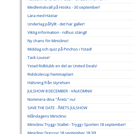
Medlemskväll på Hööks - 30 september!
Lära med Hästar
Underlag påfyllt - det här gäller!
Viktig information - ridhus stängt!
Ny chans för Miniclinic!
Middag och quiz på Pinchos i Ystad!
Tack Louise!
Ystad Ridklubb en del av United Deals!
Ridskolecup hemmaplan!
Hälsning från styrelsen
JULSHOW 8 DECEMBER - VÄLKOMNA!
Nominera dina "Årets" nu!
SAVE THE DATE - ÅRETS JULSHOW
Måndagens Miniclinic
Miniclinic Trygg i Stallet - Trygg i Sporten 18 september!
Miniclinic Dressyr 18 september 18.30!