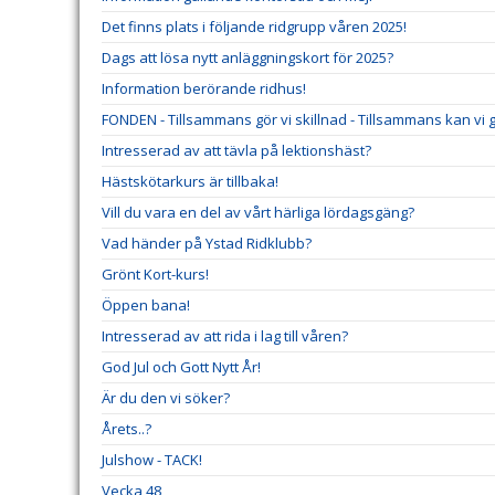
Det finns plats i följande ridgrupp våren 2025!
Dags att lösa nytt anläggningskort för 2025?
Information berörande ridhus!
FONDEN - Tillsammans gör vi skillnad - Tillsammans kan vi gö
Intresserad av att tävla på lektionshäst?
Hästskötarkurs är tillbaka!
Vill du vara en del av vårt härliga lördagsgäng?
Vad händer på Ystad Ridklubb?
Grönt Kort-kurs!
Öppen bana!
Intresserad av att rida i lag till våren?
God Jul och Gott Nytt År!
Är du den vi söker?
Årets..?
Julshow - TACK!
Vecka 48