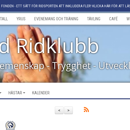
FONDEN - ETT SÄTT FÖR RIDSPORTEN ATT INKLUDERA FLER! KLICKA HÄR FÖR ATT LÄ
TALL
YRUS
EVENEMANG OCH TRÄNING
TÄVLING
CAFÉ
W
d Ridklubb
Gemenskap - Trygghet - Utveck
HÄSTAR
KALENDER
<
>