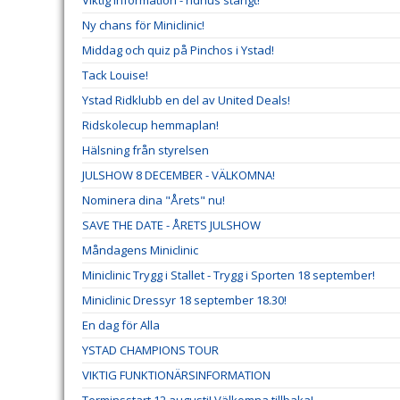
Viktig information - ridhus stängt!
Ny chans för Miniclinic!
Middag och quiz på Pinchos i Ystad!
Tack Louise!
Ystad Ridklubb en del av United Deals!
Ridskolecup hemmaplan!
Hälsning från styrelsen
JULSHOW 8 DECEMBER - VÄLKOMNA!
Nominera dina "Årets" nu!
SAVE THE DATE - ÅRETS JULSHOW
Måndagens Miniclinic
Miniclinic Trygg i Stallet - Trygg i Sporten 18 september!
Miniclinic Dressyr 18 september 18.30!
En dag för Alla
YSTAD CHAMPIONS TOUR
VIKTIG FUNKTIONÄRSINFORMATION