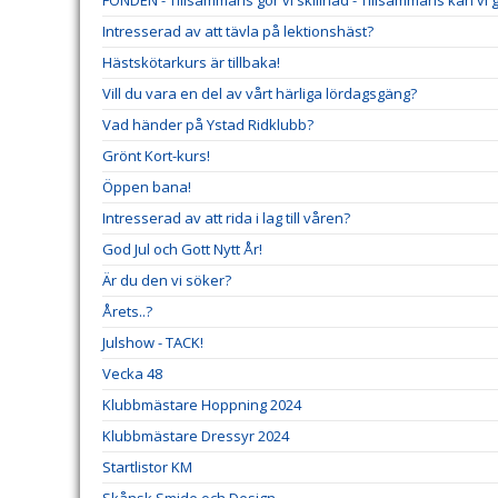
FONDEN - Tillsammans gör vi skillnad - Tillsammans kan vi gö
Intresserad av att tävla på lektionshäst?
Hästskötarkurs är tillbaka!
Vill du vara en del av vårt härliga lördagsgäng?
Vad händer på Ystad Ridklubb?
Grönt Kort-kurs!
Öppen bana!
Intresserad av att rida i lag till våren?
God Jul och Gott Nytt År!
Är du den vi söker?
Årets..?
Julshow - TACK!
Vecka 48
Klubbmästare Hoppning 2024
Klubbmästare Dressyr 2024
Startlistor KM