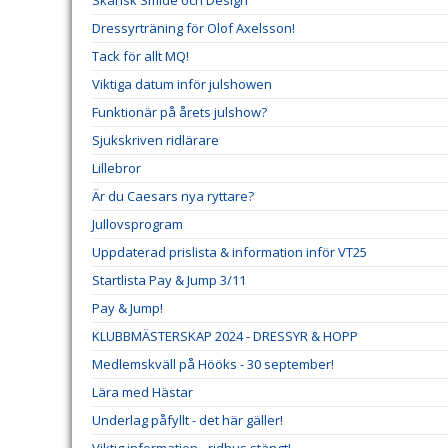
Skånsk Smide och Design
Dressyrträning för Olof Axelsson!
Tack för allt MQ!
Viktiga datum inför julshowen
Funktionär på årets julshow?
Sjukskriven ridlärare
Lillebror
Är du Caesars nya ryttare?
Jullovsprogram
Uppdaterad prislista & information inför VT25
Startlista Pay & Jump 3/11
Pay & Jump!
KLUBBMÄSTERSKAP 2024 - DRESSYR & HOPP
Medlemskväll på Hööks - 30 september!
Lära med Hästar
Underlag påfyllt - det här gäller!