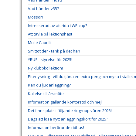
Vad händer i höst?
Vad händer v35?
Mössor!
Intresserad av att rida i WE-cup?
Att tävla på lektionshäst
Mulle Caprilli
Smittotider - tänk på det här!
YRUS - styrelse för 2025!
Ny klubbkollektion!
Efterlysning - vill du tjäna en extra peng och mysa i stallet
Kan du ljudanläggning?
Kallelse till årsmöte
Information gällande kontorstid och mejl
Det finns plats i följande ridgrupp våren 2025!
Dags att lösa nytt anläggningskort för 2025?
Information berörande ridhus!