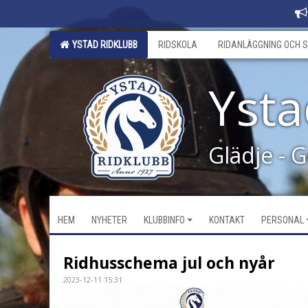
YSTAD RIDKLUBB
RIDSKOLA
RIDANLÄGGNING OCH S
Ysta
Glädje - 
HEM
NYHETER
KLUBBINFO
KONTAKT
PERSONAL
Ridhusschema jul och nyår
2023-12-11 15:31