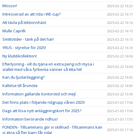
Mössor!
2025-02-22 16:23
Intresserad av att rida i WE-cup?
2025-02-22 16:17
Att tävla på lektionshäst
2025-02-22 16:16
Mulle Caprilli
2025-02-22 16:15
Smittotider - tänk på det här!
2025-02-22 16:13
YRUS - styrelse för 2025!
2025-02-22 16:10
Ny klubbkollektion!
2025-02-22 16:06
Efterlysning - vill du tjäna en extra peng och mysa i
2025-02-22 16:04
stallet med våra fyrbenta vänner så titta hit!
Kan du ljudanläggning?
2025-02-22 16:02
Kallelse till årsmöte
2025-02-22 16:00
Information gällande kontorstid och mejl
2025-02-22 15:59
Det finns plats i följande ridgrupp våren 2025!
2025-01-03 17:06
Dags att lösa nytt anläggningskort för 2025?
2025-01-03 17:06
Information berörande ridhus!
2025-01-03 17:05
FONDEN - Tillsammans gör vi skillnad - Tillsammans kan
2025-01-02 17:16
vi göra så fler barn får rida!