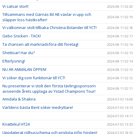
Vi satsar stort!
2024-08-11 02:20
Tillsammans med Gärnäs Bil AB växlar vi upp och
2024-08-11 02:19
släpper loss hästkrafter!
Vi välkomnar stolt tillbaka Christina Bolander till YCT!
2024-08-11 02:18
Gebo Snickeri - TACK!
2024-08-11 02:17
Ta chansen att marknadsföra ditt företag!
2024-08-11 02:16
Shettisar! Har du?
2024-08-11 02:15
Efterlysning!
2024-08-11 02:14
NU ÄR ANMÄLAN ÖPPEN!
2024-08-11 02:13
Vi söker dig som funktionär till YCT!
2024-08-11 02:12
Nu presenterar vi stolt den första tävlingssponsorn
2024-08-11 02:11
avseende årets upplaga av Ystad Champions Tour!
Amidala & Shakira
2024-07-05 16:08
Världens bästa Berit söker medryttare!
2024-07-05 14:13
2024-07-05 14:11
Knattekul HT24
2024-07-05 13:33
Uppdaterat ridhusschema och prislista inför hösten!
2024-07-03 18:51