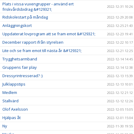
Plats i vissa vuxengrupper - använd ert
2022-12-31 10:26
friskvårdsbidrag &#129321;
Ridskolestart på måndag
2022-12-29 20:08
Anläggningskort
2022-12-25 21:43
Uppdaterat lovprogram att se fram emot &#129321;
2022-12-23 19:41
December rapport ifrån styrelsen
2022-12-22 10:17
Lite och se fram emot till nästa år &#129321;
2022-12-21 12:25
Trygghetsarmband
2022-12-14 14:45
Gruppens fair play
2022-12-14 12:38
Dressyrintresserad? :)
2022-12-13 15:39
Julklappstips
2022-12-13 10:01
Medlem
2022-12-12 21:12
Stallvärd
2022-12-12 12:26
Olof Axelsson
2022-12-05 15:05
Hjälpas åt
2022-12-01 15:04
Ny
2022-11-30 19:55