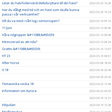
Letar du halvfodervärd/deltidsryttare till din häst?
2023-05-20 10:28
Har du dåligt med tid och en häst som skulle kunna
2023-05-20 10:25
passa i vår verksamhet?
Vill du va med i vårt lag i seniorcupen?
2023-05-19 09:16
11 Juni
2023-05-13 08:40
Våra ridgrupper &#11088;&#65039;
2023-05-13 08:40
Intresserad av att rida?
2023-05-13 08:36
Grattis &#11088;&#65039;
2023-05-10 13:07
HT 23
2023-05-10 08:01
After horse
2023-05-08 18:09
V.18
2023-04-30 20:46
2023-04-30 20:45
Temavecka vecka 18
2023-04-22 13:46
Information om Aurora
2023-04-22 06:53
2023-04-19 12:31
Inbjudan
2023-04-19 12:28
Medlemsdag
2023-04-12 10:50