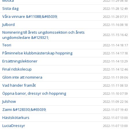
Mocka
2022-11-29 08:50
Sista dag
2022-11-28 12:49
Våra vinnare &#11088;&#65039;
2022-11-28 07:31
Julbord
2022-11-16 08:18
Nominering till årets ungdomssektion och årets
2022-11-15 16:42
ungdomsledare &#129321;
Teori
2022-11-14 18:17
Påminnelse klubbmästerskap hoppning
2022-11-14 17:18
Ersättningslektioner
2022-11-14 13:29
Final ridskolecup
2022-11-14 12:46
Glöm inte att nominera
2022-11-11 09:06
Vad händer framåt
2022-11-11 08:53
Öppna banor, dressyr och hoppning
2022-11-10 07:59
Julshow
2022-11-09 22:56
Zaimi &#128330;&#65039;
2022-11-07 19:43
Hästskötarkurs
2022-11-07 13:00
LuciaDressyr
2022-11-07 13:00