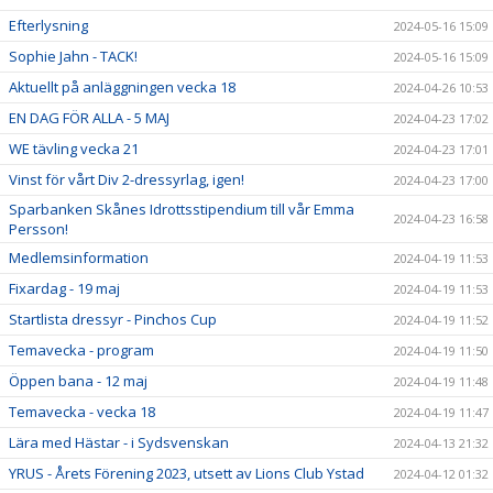
Efterlysning
2024-05-16 15:09
Sophie Jahn - TACK!
2024-05-16 15:09
Aktuellt på anläggningen vecka 18
2024-04-26 10:53
EN DAG FÖR ALLA - 5 MAJ
2024-04-23 17:02
WE tävling vecka 21
2024-04-23 17:01
Vinst för vårt Div 2-dressyrlag, igen!
2024-04-23 17:00
Sparbanken Skånes Idrottsstipendium till vår Emma
2024-04-23 16:58
Persson!
Medlemsinformation
2024-04-19 11:53
Fixardag - 19 maj
2024-04-19 11:53
Startlista dressyr - Pinchos Cup
2024-04-19 11:52
Temavecka - program
2024-04-19 11:50
Öppen bana - 12 maj
2024-04-19 11:48
Temavecka - vecka 18
2024-04-19 11:47
Lära med Hästar - i Sydsvenskan
2024-04-13 21:32
YRUS - Årets Förening 2023, utsett av Lions Club Ystad
2024-04-12 01:32