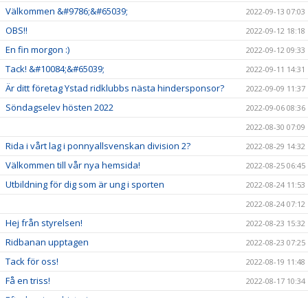
Välkommen &#9786;&#65039;
2022-09-13 07:03
OBS!!
2022-09-12 18:18
En fin morgon :)
2022-09-12 09:33
Tack! &#10084;&#65039;
2022-09-11 14:31
Är ditt företag Ystad ridklubbs nästa hindersponsor?
2022-09-09 11:37
Söndagselev hösten 2022
2022-09-06 08:36
2022-08-30 07:09
Rida i vårt lag i ponnyallsvenskan division 2?
2022-08-29 14:32
Välkommen till vår nya hemsida!
2022-08-25 06:45
Utbildning för dig som är ung i sporten
2022-08-24 11:53
2022-08-24 07:12
Hej från styrelsen!
2022-08-23 15:32
Ridbanan upptagen
2022-08-23 07:25
Tack för oss!
2022-08-19 11:48
Få en triss!
2022-08-17 10:34
Efterlysning - historia
2022-08-08 11:53