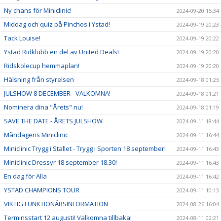
Ny chans för Miniclinic!
2024-09-20 15:34
Middag och quiz på Pinchos i Ystad!
2024-09-19 20:23
Tack Louise!
2024-09-19 20:22
Ystad Ridklubb en del av United Deals!
2024-09-19 20:20
Ridskolecup hemmaplan!
2024-09-19 20:20
Hälsning från styrelsen
2024-09-18 01:25
JULSHOW 8 DECEMBER - VÄLKOMNA!
2024-09-18 01:21
Nominera dina "Årets" nu!
2024-09-18 01:19
SAVE THE DATE - ÅRETS JULSHOW
2024-09-11 18:44
Måndagens Miniclinic
2024-09-11 16:44
Miniclinic Trygg i Stallet - Trygg i Sporten 18 september!
2024-09-11 16:43
Miniclinic Dressyr 18 september 18.30!
2024-09-11 16:43
En dag för Alla
2024-09-11 16:42
YSTAD CHAMPIONS TOUR
2024-09-11 10:13
VIKTIG FUNKTIONÄRSINFORMATION
2024-08-26 16:04
Terminsstart 12 augusti! Välkomna tillbaka!
2024-08-11 02:21