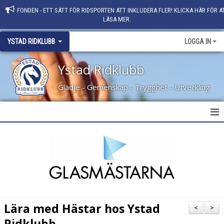
FONDEN - ETT SÄTT FÖR RIDSPORTEN ATT INKLUDERA FLER! KLICKA HÄR FÖR A
LÄSA MER.
YSTAD RIDKLUBB
LOGGA IN
Ystad Ridklubb
Glädje - Gemenskap - Trygghet - Utveckling
HEM
NYHETER
KLUBBINFO
KONTAKT
Lära med Hästar hos Ystad
<
>
PERSONAL
Ridklubb