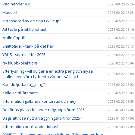
Vad händer v35?
2025-08-25 12:56
Mössor!
2025-02-22 16:23
Intresserad av att rida i WE-cup?
2025-02-22 16:17
Att tävla på lektionshäst
2025-02-22 16:16
Mulle Caprilli
2025-02-22 16:15
Smittotider - tänk på det här!
2025-02-22 16:13
YRUS - styrelse för 2025!
2025-02-22 16:10
Ny klubbkollektion!
2025-02-22 16:06
Efterlysning - vill du tjäna en extra peng och mysa i
2025-02-22 16:04
stallet med våra fyrbenta vänner så titta hit!
Kan du ljudanläggning?
2025-02-22 16:02
Kallelse till årsmöte
2025-02-22 16:00
Information gällande kontorstid och mejl
2025-02-22 15:59
Det finns plats i följande ridgrupp våren 2025!
2025-01-03 17:06
Dags att lösa nytt anläggningskort för 2025?
2025-01-03 17:06
Information berörande ridhus!
2025-01-03 17:05
FONDEN - Tillsammans gör vi skillnad - Tillsammans kan