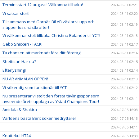
Terminsstart 12 augusti! Välkomna tillbaka!
2024-08-11 02:21
Vi satsar stort!
2024-08-11 02:20
Tillsammans med Gärnäs Bil AB växlar vi upp och
2024-08-11 02:19
släpper loss hästkrafter!
Vi välkomnar stolt tillbaka Christina Bolander till YCT!
2024-08-11 02:18
Gebo Snickeri - TACK!
2024-08-11 02:17
Ta chansen att marknadsföra ditt företag!
2024-08-11 02:16
Shettisar! Har du?
2024-08-11 02:15
Efterlysning!
2024-08-11 02:14
NU ÄR ANMÄLAN ÖPPEN!
2024-08-11 02:13
Vi söker dig som funktionär till YCT!
2024-08-11 02:12
Nu presenterar vi stolt den första tävlingssponsorn
2024-08-11 02:11
avseende årets upplaga av Ystad Champions Tour!
Amidala & Shakira
2024-07-05 16:08
Världens bästa Berit söker medryttare!
2024-07-05 14:13
2024-07-05 14:11
Knattekul HT24
2024-07-05 13:33