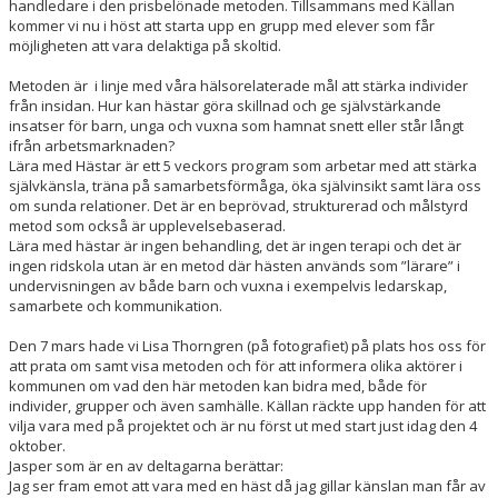
handledare i den prisbelönade metoden. Tillsammans med Källan
kommer vi nu i höst att starta upp en grupp med elever som får
möjligheten att vara delaktiga på skoltid.
Metoden är i linje med våra hälsorelaterade mål att stärka individer
från insidan. Hur kan hästar göra skillnad och ge självstärkande
insatser för barn, unga och vuxna som hamnat snett eller står långt
ifrån arbetsmarknaden?
Lära med Hästar är ett 5 veckors program som arbetar med att stärka
självkänsla, träna på samarbetsförmåga, öka självinsikt samt lära oss
om sunda relationer. Det är en beprövad, strukturerad och målstyrd
metod som också är upplevelsebaserad.
Lära med hästar är ingen behandling, det är ingen terapi och det är
ingen ridskola utan är en metod där hästen används som ”lärare” i
undervisningen av både barn och vuxna i exempelvis ledarskap,
samarbete och kommunikation.
Den 7 mars hade vi Lisa Thorngren (på fotografiet) på plats hos oss för
att prata om samt visa metoden och för att informera olika aktörer i
kommunen om vad den här metoden kan bidra med, både för
individer, grupper och även samhälle. Källan räckte upp handen för att
vilja vara med på projektet och är nu först ut med start just idag den 4
oktober.
Jasper som är en av deltagarna berättar:
Jag ser fram emot att vara med en häst då jag gillar känslan man får av