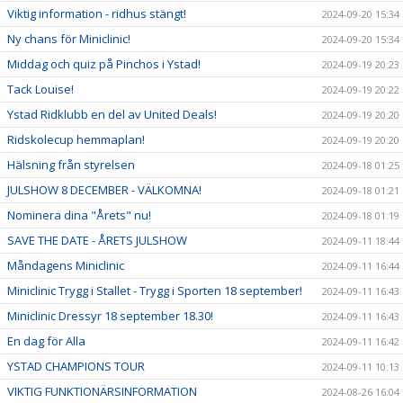
Viktig information - ridhus stängt!
2024-09-20 15:34
Ny chans för Miniclinic!
2024-09-20 15:34
Middag och quiz på Pinchos i Ystad!
2024-09-19 20:23
Tack Louise!
2024-09-19 20:22
Ystad Ridklubb en del av United Deals!
2024-09-19 20:20
Ridskolecup hemmaplan!
2024-09-19 20:20
Hälsning från styrelsen
2024-09-18 01:25
JULSHOW 8 DECEMBER - VÄLKOMNA!
2024-09-18 01:21
Nominera dina "Årets" nu!
2024-09-18 01:19
SAVE THE DATE - ÅRETS JULSHOW
2024-09-11 18:44
Måndagens Miniclinic
2024-09-11 16:44
Miniclinic Trygg i Stallet - Trygg i Sporten 18 september!
2024-09-11 16:43
Miniclinic Dressyr 18 september 18.30!
2024-09-11 16:43
En dag för Alla
2024-09-11 16:42
YSTAD CHAMPIONS TOUR
2024-09-11 10:13
VIKTIG FUNKTIONÄRSINFORMATION
2024-08-26 16:04