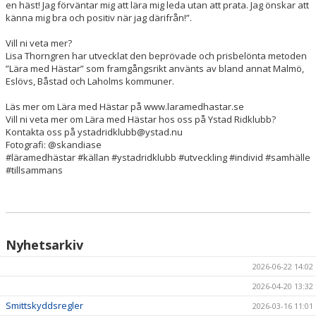
en häst! Jag förväntar mig att lära mig leda utan att prata. Jag önskar att
känna mig bra och positiv när jag därifrån!”.
Vill ni veta mer?
Lisa Thorngren har utvecklat den beprövade och prisbelönta metoden
”Lära med Hästar” som framgångsrikt använts av bland annat Malmö,
Eslövs, Båstad och Laholms kommuner.
Läs mer om Lära med Hästar på www.laramedhastar.se
Vill ni veta mer om Lära med Hästar hos oss på Ystad Ridklubb?
Kontakta oss på ystadridklubb@ystad.nu
Fotografi: @skandiase
#läramedhästar #källan #ystadridklubb #utveckling #individ #samhälle
#tillsammans
Nyhetsarkiv
2026-06-22 14:02
2026-04-20 13:32
Smittskyddsregler
2026-03-16 11:01