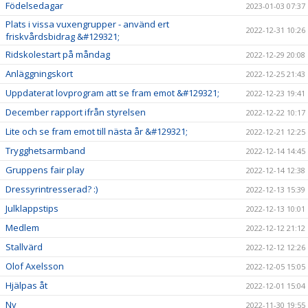
Födelsedagar
2023-01-03 07:37
Plats i vissa vuxengrupper - använd ert
2022-12-31 10:26
friskvårdsbidrag &#129321;
Ridskolestart på måndag
2022-12-29 20:08
Anläggningskort
2022-12-25 21:43
Uppdaterat lovprogram att se fram emot &#129321;
2022-12-23 19:41
December rapport ifrån styrelsen
2022-12-22 10:17
Lite och se fram emot till nästa år &#129321;
2022-12-21 12:25
Trygghetsarmband
2022-12-14 14:45
Gruppens fair play
2022-12-14 12:38
Dressyrintresserad? :)
2022-12-13 15:39
Julklappstips
2022-12-13 10:01
Medlem
2022-12-12 21:12
Stallvärd
2022-12-12 12:26
Olof Axelsson
2022-12-05 15:05
Hjälpas åt
2022-12-01 15:04
Ny
2022-11-30 19:55