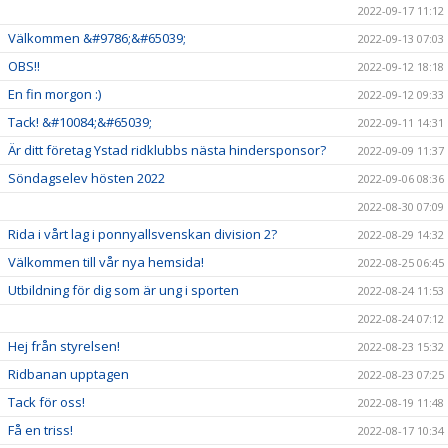
2022-09-17 11:12
Välkommen &#9786;&#65039;
2022-09-13 07:03
OBS!!
2022-09-12 18:18
En fin morgon :)
2022-09-12 09:33
Tack! &#10084;&#65039;
2022-09-11 14:31
Är ditt företag Ystad ridklubbs nästa hindersponsor?
2022-09-09 11:37
Söndagselev hösten 2022
2022-09-06 08:36
2022-08-30 07:09
Rida i vårt lag i ponnyallsvenskan division 2?
2022-08-29 14:32
Välkommen till vår nya hemsida!
2022-08-25 06:45
Utbildning för dig som är ung i sporten
2022-08-24 11:53
2022-08-24 07:12
Hej från styrelsen!
2022-08-23 15:32
Ridbanan upptagen
2022-08-23 07:25
Tack för oss!
2022-08-19 11:48
Få en triss!
2022-08-17 10:34