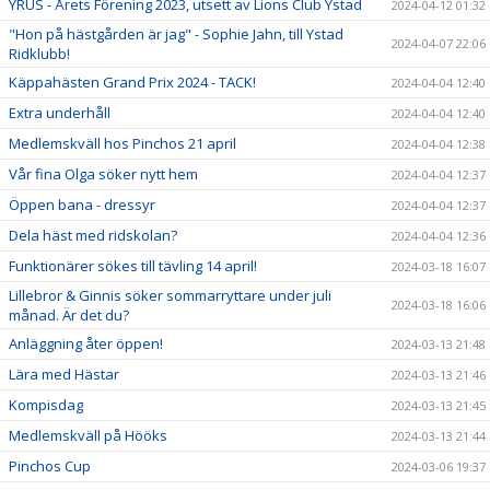
YRUS - Årets Förening 2023, utsett av Lions Club Ystad
2024-04-12 01:32
"Hon på hästgården är jag" - Sophie Jahn, till Ystad
2024-04-07 22:06
Ridklubb!
Käppahästen Grand Prix 2024 - TACK!
2024-04-04 12:40
Extra underhåll
2024-04-04 12:40
Medlemskväll hos Pinchos 21 april
2024-04-04 12:38
Vår fina Olga söker nytt hem
2024-04-04 12:37
Öppen bana - dressyr
2024-04-04 12:37
Dela häst med ridskolan?
2024-04-04 12:36
Funktionärer sökes till tävling 14 april!
2024-03-18 16:07
Lillebror & Ginnis söker sommarryttare under juli
2024-03-18 16:06
månad. Är det du?
Anläggning åter öppen!
2024-03-13 21:48
Lära med Hästar
2024-03-13 21:46
Kompisdag
2024-03-13 21:45
Medlemskväll på Hööks
2024-03-13 21:44
Pinchos Cup
2024-03-06 19:37