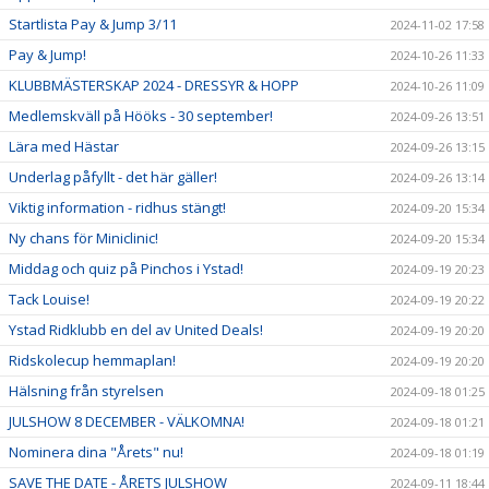
Startlista Pay & Jump 3/11
2024-11-02 17:58
Pay & Jump!
2024-10-26 11:33
KLUBBMÄSTERSKAP 2024 - DRESSYR & HOPP
2024-10-26 11:09
Medlemskväll på Hööks - 30 september!
2024-09-26 13:51
Lära med Hästar
2024-09-26 13:15
Underlag påfyllt - det här gäller!
2024-09-26 13:14
Viktig information - ridhus stängt!
2024-09-20 15:34
Ny chans för Miniclinic!
2024-09-20 15:34
Middag och quiz på Pinchos i Ystad!
2024-09-19 20:23
Tack Louise!
2024-09-19 20:22
Ystad Ridklubb en del av United Deals!
2024-09-19 20:20
Ridskolecup hemmaplan!
2024-09-19 20:20
Hälsning från styrelsen
2024-09-18 01:25
JULSHOW 8 DECEMBER - VÄLKOMNA!
2024-09-18 01:21
Nominera dina "Årets" nu!
2024-09-18 01:19
SAVE THE DATE - ÅRETS JULSHOW
2024-09-11 18:44