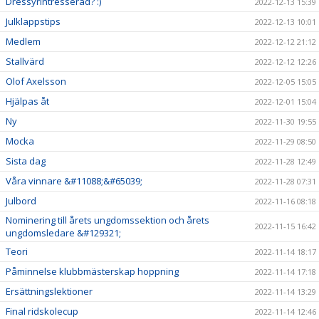
Dressyrintresserad? :)
2022-12-13 15:39
Julklappstips
2022-12-13 10:01
Medlem
2022-12-12 21:12
Stallvärd
2022-12-12 12:26
Olof Axelsson
2022-12-05 15:05
Hjälpas åt
2022-12-01 15:04
Ny
2022-11-30 19:55
Mocka
2022-11-29 08:50
Sista dag
2022-11-28 12:49
Våra vinnare &#11088;&#65039;
2022-11-28 07:31
Julbord
2022-11-16 08:18
Nominering till årets ungdomssektion och årets
2022-11-15 16:42
ungdomsledare &#129321;
Teori
2022-11-14 18:17
Påminnelse klubbmästerskap hoppning
2022-11-14 17:18
Ersättningslektioner
2022-11-14 13:29
Final ridskolecup
2022-11-14 12:46