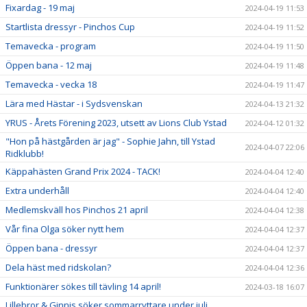
Fixardag - 19 maj
2024-04-19 11:53
Startlista dressyr - Pinchos Cup
2024-04-19 11:52
Temavecka - program
2024-04-19 11:50
Öppen bana - 12 maj
2024-04-19 11:48
Temavecka - vecka 18
2024-04-19 11:47
Lära med Hästar - i Sydsvenskan
2024-04-13 21:32
YRUS - Årets Förening 2023, utsett av Lions Club Ystad
2024-04-12 01:32
"Hon på hästgården är jag" - Sophie Jahn, till Ystad
2024-04-07 22:06
Ridklubb!
Käppahästen Grand Prix 2024 - TACK!
2024-04-04 12:40
Extra underhåll
2024-04-04 12:40
Medlemskväll hos Pinchos 21 april
2024-04-04 12:38
Vår fina Olga söker nytt hem
2024-04-04 12:37
Öppen bana - dressyr
2024-04-04 12:37
Dela häst med ridskolan?
2024-04-04 12:36
Funktionärer sökes till tävling 14 april!
2024-03-18 16:07
Lillebror & Ginnis söker sommarryttare under juli