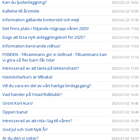
Kan du ljudanläggning?
2025-02-22 16:02
Kallelse till årsmöte
2025-02-22 16:00
Information gällande kontorstid och mejl
2025-02-22 15:59
Det finns plats i följande ridgrupp våren 2025!
2025-01-03 17:06
Dags att lösa nytt anläggningskort för 2025?
2025-01-03 17:06
Information berörande ridhus!
2025-01-03 17:05
FONDEN - Tillsammans gör vi skillnad - Tillsammans kan
2025-01-02 17:16
vi göra så fler barn får rida!
Intresserad av att tävla på lektionshäst?
2025-01-02 17:03
Hästskötarkurs är tillbaka!
2025-01-02 17:00
Vill du vara en del av vårt härliga lördagsgäng?
2025-01-02 16:42
Vad händer på Ystad Ridklubb?
2025-01-02 16:41
Grönt Kort-kurs!
2025-01-02 16:40
Öppen bana!
2025-01-02 16:40
Intresserad av att rida i lag till våren?
2025-01-02 16:39
God Jul och Gott Nytt År!
2025-01-02 16:38
Är du den vi söker?
2025-01-02 16:37