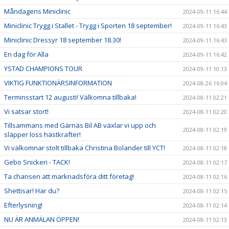
Måndagens Miniclinic
2024-09-11 16:44
Miniclinic Trygg i Stallet - Trygg i Sporten 18 september!
2024-09-11 16:43
Miniclinic Dressyr 18 september 18.30!
2024-09-11 16:43
En dag för Alla
2024-09-11 16:42
YSTAD CHAMPIONS TOUR
2024-09-11 10:13
VIKTIG FUNKTIONÄRSINFORMATION
2024-08-26 16:04
Terminsstart 12 augusti! Välkomna tillbaka!
2024-08-11 02:21
Vi satsar stort!
2024-08-11 02:20
Tillsammans med Gärnäs Bil AB växlar vi upp och
2024-08-11 02:19
släpper loss hästkrafter!
Vi välkomnar stolt tillbaka Christina Bolander till YCT!
2024-08-11 02:18
Gebo Snickeri - TACK!
2024-08-11 02:17
Ta chansen att marknadsföra ditt företag!
2024-08-11 02:16
Shettisar! Har du?
2024-08-11 02:15
Efterlysning!
2024-08-11 02:14
NU ÄR ANMÄLAN ÖPPEN!
2024-08-11 02:13