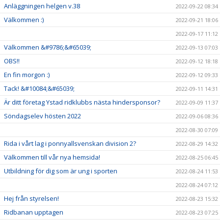
Anläggningen helgen v.38
2022-09-22 08:34
Välkommen :)
2022-09-21 18:06
2022-09-17 11:12
Välkommen &#9786;&#65039;
2022-09-13 07:03
OBS!!
2022-09-12 18:18
En fin morgon :)
2022-09-12 09:33
Tack! &#10084;&#65039;
2022-09-11 14:31
Är ditt företag Ystad ridklubbs nästa hindersponsor?
2022-09-09 11:37
Söndagselev hösten 2022
2022-09-06 08:36
2022-08-30 07:09
Rida i vårt lag i ponnyallsvenskan division 2?
2022-08-29 14:32
Välkommen till vår nya hemsida!
2022-08-25 06:45
Utbildning för dig som är ung i sporten
2022-08-24 11:53
2022-08-24 07:12
Hej från styrelsen!
2022-08-23 15:32
Ridbanan upptagen
2022-08-23 07:25