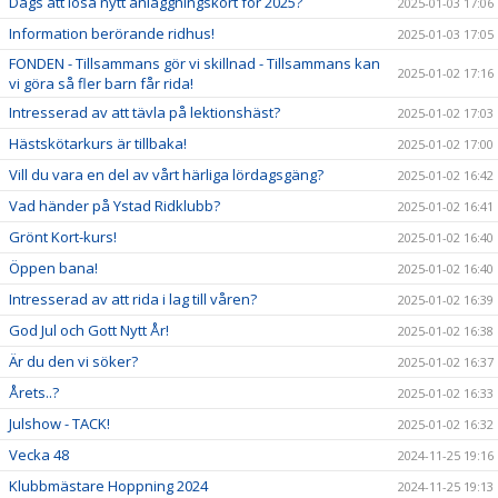
Dags att lösa nytt anläggningskort för 2025?
2025-01-03 17:06
Information berörande ridhus!
2025-01-03 17:05
FONDEN - Tillsammans gör vi skillnad - Tillsammans kan
2025-01-02 17:16
vi göra så fler barn får rida!
Intresserad av att tävla på lektionshäst?
2025-01-02 17:03
Hästskötarkurs är tillbaka!
2025-01-02 17:00
Vill du vara en del av vårt härliga lördagsgäng?
2025-01-02 16:42
Vad händer på Ystad Ridklubb?
2025-01-02 16:41
Grönt Kort-kurs!
2025-01-02 16:40
Öppen bana!
2025-01-02 16:40
Intresserad av att rida i lag till våren?
2025-01-02 16:39
God Jul och Gott Nytt År!
2025-01-02 16:38
Är du den vi söker?
2025-01-02 16:37
Årets..?
2025-01-02 16:33
Julshow - TACK!
2025-01-02 16:32
Vecka 48
2024-11-25 19:16
Klubbmästare Hoppning 2024
2024-11-25 19:13