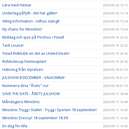
Lära med Hästar
2024-09-26 13:15
Underlag påfyllt - det här gäller!
2024-09-26 13:14
Viktig information - ridhus stängt!
2024-09-20 15:34
Ny chans för Miniclinic!
2024-09-20 15:34
Middag och quiz på Pinchos i Ystad!
2024-09-19 20:23
Tack Louise!
2024-09-19 20:22
Ystad Ridklubb en del av United Deals!
2024-09-19 20:20
Ridskolecup hemmaplan!
2024-09-19 20:20
Hälsning från styrelsen
2024-09-18 01:25
JULSHOW 8 DECEMBER - VÄLKOMNA!
2024-09-18 01:21
Nominera dina "Årets" nu!
2024-09-18 01:19
SAVE THE DATE - ÅRETS JULSHOW
2024-09-11 18:44
Måndagens Miniclinic
2024-09-11 16:44
Miniclinic Trygg i Stallet - Trygg i Sporten 18 september!
2024-09-11 16:43
Miniclinic Dressyr 18 september 18.30!
2024-09-11 16:43
En dag för Alla
2024-09-11 16:42