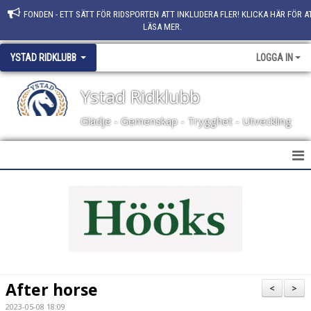
FONDEN - ETT SÄTT FÖR RIDSPORTEN ATT INKLUDERA FLER! KLICKA HÄR FÖR A
LÄSA MER.
YSTAD RIDKLUBB
LOGGA IN
Ystad Ridklubb
Glädje - Gemenskap - Trygghet - Utveckling
HEM
NYHETER
KLUBBINFO
KONTAKT
After horse
<
>
PERSONAL
2023-05-08 18:09