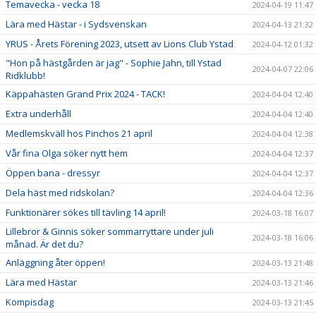
Temavecka - vecka 18
2024-04-19 11:47
Lära med Hästar - i Sydsvenskan
2024-04-13 21:32
YRUS - Årets Förening 2023, utsett av Lions Club Ystad
2024-04-12 01:32
"Hon på hästgården är jag" - Sophie Jahn, till Ystad
2024-04-07 22:06
Ridklubb!
Käppahästen Grand Prix 2024 - TACK!
2024-04-04 12:40
Extra underhåll
2024-04-04 12:40
Medlemskväll hos Pinchos 21 april
2024-04-04 12:38
Vår fina Olga söker nytt hem
2024-04-04 12:37
Öppen bana - dressyr
2024-04-04 12:37
Dela häst med ridskolan?
2024-04-04 12:36
Funktionärer sökes till tävling 14 april!
2024-03-18 16:07
Lillebror & Ginnis söker sommarryttare under juli
2024-03-18 16:06
månad. Är det du?
Anläggning åter öppen!
2024-03-13 21:48
Lära med Hästar
2024-03-13 21:46
Kompisdag
2024-03-13 21:45