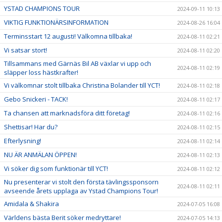
YSTAD CHAMPIONS TOUR
2024-09-11 10:13
VIKTIG FUNKTIONÄRSINFORMATION
2024-08-26 16:04
Terminsstart 12 augusti! Välkomna tillbaka!
2024-08-11 02:21
Vi satsar stort!
2024-08-11 02:20
Tillsammans med Gärnäs Bil AB växlar vi upp och
2024-08-11 02:19
släpper loss hästkrafter!
Vi välkomnar stolt tillbaka Christina Bolander till YCT!
2024-08-11 02:18
Gebo Snickeri - TACK!
2024-08-11 02:17
Ta chansen att marknadsföra ditt företag!
2024-08-11 02:16
Shettisar! Har du?
2024-08-11 02:15
Efterlysning!
2024-08-11 02:14
NU ÄR ANMÄLAN ÖPPEN!
2024-08-11 02:13
Vi söker dig som funktionär till YCT!
2024-08-11 02:12
Nu presenterar vi stolt den första tävlingssponsorn
2024-08-11 02:11
avseende årets upplaga av Ystad Champions Tour!
Amidala & Shakira
2024-07-05 16:08
Världens bästa Berit söker medryttare!
2024-07-05 14:13