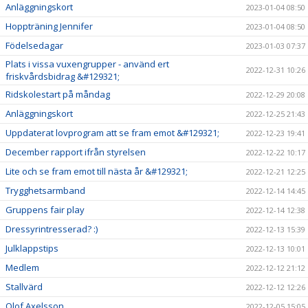
Anläggningskort
2023-01-04 08:50
Hoppträning Jennifer
2023-01-04 08:50
Födelsedagar
2023-01-03 07:37
Plats i vissa vuxengrupper - använd ert
2022-12-31 10:26
friskvårdsbidrag &#129321;
Ridskolestart på måndag
2022-12-29 20:08
Anläggningskort
2022-12-25 21:43
Uppdaterat lovprogram att se fram emot &#129321;
2022-12-23 19:41
December rapport ifrån styrelsen
2022-12-22 10:17
Lite och se fram emot till nästa år &#129321;
2022-12-21 12:25
Trygghetsarmband
2022-12-14 14:45
Gruppens fair play
2022-12-14 12:38
Dressyrintresserad? :)
2022-12-13 15:39
Julklappstips
2022-12-13 10:01
Medlem
2022-12-12 21:12
Stallvärd
2022-12-12 12:26
Olof Axelsson
2022-12-05 15:05