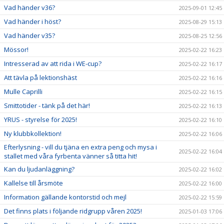
Vad händer v36?
2025-09-01 12:45
Vad händer i höst?
2025-08-29 15:13
Vad händer v35?
2025-08-25 12:56
Mössor!
2025-02-22 16:23
Intresserad av att rida i WE-cup?
2025-02-22 16:17
Att tävla på lektionshäst
2025-02-22 16:16
Mulle Caprilli
2025-02-22 16:15
Smittotider - tänk på det här!
2025-02-22 16:13
YRUS - styrelse för 2025!
2025-02-22 16:10
Ny klubbkollektion!
2025-02-22 16:06
Efterlysning - vill du tjäna en extra peng och mysa i
2025-02-22 16:04
stallet med våra fyrbenta vänner så titta hit!
Kan du ljudanläggning?
2025-02-22 16:02
Kallelse till årsmöte
2025-02-22 16:00
Information gällande kontorstid och mejl
2025-02-22 15:59
Det finns plats i följande ridgrupp våren 2025!
2025-01-03 17:06