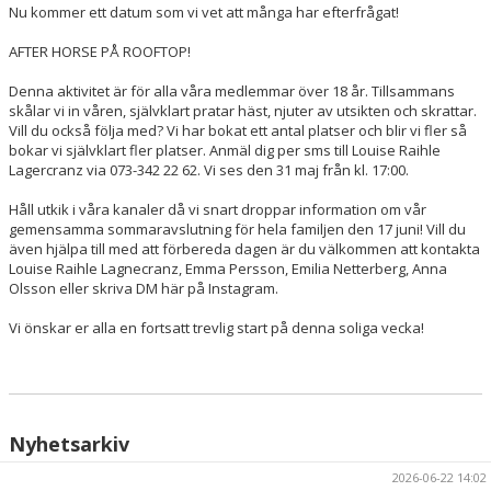
Nu kommer ett datum som vi vet att många har efterfrågat!
AFTER HORSE PÅ ROOFTOP!
Denna aktivitet är för alla våra medlemmar över 18 år. Tillsammans
skålar vi in våren, självklart pratar häst, njuter av utsikten och skrattar.
Vill du också följa med? Vi har bokat ett antal platser och blir vi fler så
bokar vi självklart fler platser. Anmäl dig per sms till Louise Raihle
Lagercranz via 073-342 22 62. Vi ses den 31 maj från kl. 17:00.
Håll utkik i våra kanaler då vi snart droppar information om vår
gemensamma sommaravslutning för hela familjen den 17 juni! Vill du
även hjälpa till med att förbereda dagen är du välkommen att kontakta
Louise Raihle Lagnecranz, Emma Persson, Emilia Netterberg, Anna
Olsson eller skriva DM här på Instagram.
Vi önskar er alla en fortsatt trevlig start på denna soliga vecka!
Nyhetsarkiv
2026-06-22 14:02