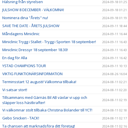
Hälsning från styrelsen
2024-09-18 01:25
JULSHOW 8 DECEMBER - VÄLKOMNA!
2024-09-18 01:21
Nominera dina "Årets" nu!
2024-09-18 01:19
SAVE THE DATE - ÅRETS JULSHOW
2024-09-11 18:44
Måndagens Miniclinic
2024-09-11 16:44
Miniclinic Trygg i Stallet - Trygg i Sporten 18 september!
2024-09-11 16:43
Miniclinic Dressyr 18 september 18.30!
2024-09-11 16:43
En dag för Alla
2024-09-11 16:42
YSTAD CHAMPIONS TOUR
2024-09-11 10:13
VIKTIG FUNKTIONÄRSINFORMATION
2024-08-26 16:04
Terminsstart 12 augusti! Välkomna tillbaka!
2024-08-11 02:21
Vi satsar stort!
2024-08-11 02:20
Tillsammans med Gärnäs Bil AB växlar vi upp och
2024-08-11 02:19
släpper loss hästkrafter!
Vi välkomnar stolt tillbaka Christina Bolander till YCT!
2024-08-11 02:18
Gebo Snickeri - TACK!
2024-08-11 02:17
Ta chansen att marknadsföra ditt företag!
2024-08-11 02:16