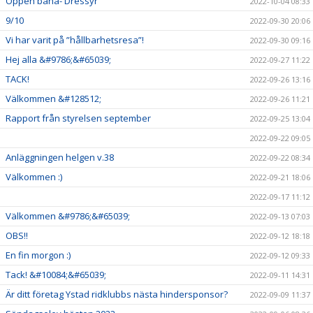
Öppen bana- Dressyr
2022-10-04 08:33
9/10
2022-09-30 20:06
Vi har varit på ”hållbarhetsresa”!
2022-09-30 09:16
Hej alla &#9786;&#65039;
2022-09-27 11:22
TACK!
2022-09-26 13:16
Välkommen &#128512;
2022-09-26 11:21
Rapport från styrelsen september
2022-09-25 13:04
2022-09-22 09:05
Anläggningen helgen v.38
2022-09-22 08:34
Välkommen :)
2022-09-21 18:06
2022-09-17 11:12
Välkommen &#9786;&#65039;
2022-09-13 07:03
OBS!!
2022-09-12 18:18
En fin morgon :)
2022-09-12 09:33
Tack! &#10084;&#65039;
2022-09-11 14:31
Är ditt företag Ystad ridklubbs nästa hindersponsor?
2022-09-09 11:37