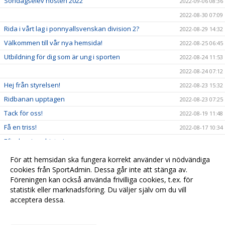
Söndagselev hösten 2022
2022-09-06 08:36
2022-08-30 07:09
Rida i vårt lag i ponnyallsvenskan division 2?
2022-08-29 14:32
Välkommen till vår nya hemsida!
2022-08-25 06:45
Utbildning för dig som är ung i sporten
2022-08-24 11:53
2022-08-24 07:12
Hej från styrelsen!
2022-08-23 15:32
Ridbanan upptagen
2022-08-23 07:25
Tack för oss!
2022-08-19 11:48
Få en triss!
2022-08-17 10:34
Efterlysning - historia
2022-08-08 11:53
2022-08-04 15:09
För att hemsidan ska fungera korrekt använder vi nödvändiga
cookies från SportAdmin. Dessa går inte att stänga av.
Ridskolestart
2022-08-03 07:31
Föreningen kan också använda frivilliga cookies, t.ex. för
Ystad Saltsjöbads champions tour!
2022-07-23 18:00
statistik eller marknadsföring. Du väljer själv om du vill
acceptera dessa.
Anpassa dina val
Cookie-
Gå till