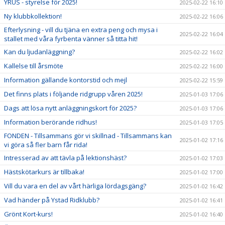
YRUS - styrelse för 2025!
2025-02-22 16:10
Ny klubbkollektion!
2025-02-22 16:06
Efterlysning - vill du tjäna en extra peng och mysa i
2025-02-22 16:04
stallet med våra fyrbenta vänner så titta hit!
Kan du ljudanläggning?
2025-02-22 16:02
Kallelse till årsmöte
2025-02-22 16:00
Information gällande kontorstid och mejl
2025-02-22 15:59
Det finns plats i följande ridgrupp våren 2025!
2025-01-03 17:06
Dags att lösa nytt anläggningskort för 2025?
2025-01-03 17:06
Information berörande ridhus!
2025-01-03 17:05
FONDEN - Tillsammans gör vi skillnad - Tillsammans kan
2025-01-02 17:16
vi göra så fler barn får rida!
Intresserad av att tävla på lektionshäst?
2025-01-02 17:03
Hästskötarkurs är tillbaka!
2025-01-02 17:00
Vill du vara en del av vårt härliga lördagsgäng?
2025-01-02 16:42
Vad händer på Ystad Ridklubb?
2025-01-02 16:41
Grönt Kort-kurs!
2025-01-02 16:40