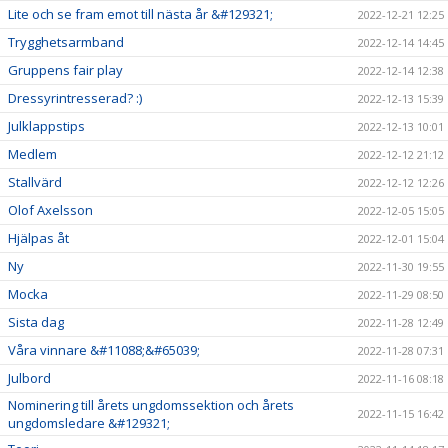
Lite och se fram emot till nästa år &#129321;
2022-12-21 12:25
Trygghetsarmband
2022-12-14 14:45
Gruppens fair play
2022-12-14 12:38
Dressyrintresserad? :)
2022-12-13 15:39
Julklappstips
2022-12-13 10:01
Medlem
2022-12-12 21:12
Stallvärd
2022-12-12 12:26
Olof Axelsson
2022-12-05 15:05
Hjälpas åt
2022-12-01 15:04
Ny
2022-11-30 19:55
Mocka
2022-11-29 08:50
Sista dag
2022-11-28 12:49
Våra vinnare &#11088;&#65039;
2022-11-28 07:31
Julbord
2022-11-16 08:18
Nominering till årets ungdomssektion och årets
2022-11-15 16:42
ungdomsledare &#129321;