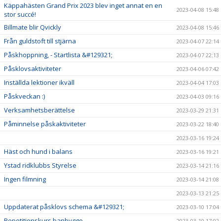
Käppahästen Grand Prix 2023 blev inget annat en en
2023-04-08 15:48
stor succé!
Billmate blir Qvickly
2023-04-08 15:46
Från guldstoft till stjärna
2023-04-07 22:14
Påskhoppning, - Startlista &#129321;
2023-04-07 22:13
Påsklovsaktiviteter
2023-04-06 07:42
Inställda lektioner ikväll
2023-04-04 17:03
Påskveckan :)
2023-04-03 09:16
Verksamhetsberättelse
2023-03-29 21:31
Påminnelse påskaktiviteter
2023-03-22 18:40
2023-03-16 19:24
Häst och hund i balans
2023-03-16 19:21
Ystad ridklubbs Styrelse
2023-03-14 21:16
Ingen filmning
2023-03-14 21:08
2023-03-13 21:25
Uppdaterat påsklovs schema &#129321;
2023-03-10 17:04
Repetitionskurs banbygge
2023-03-10 17:02