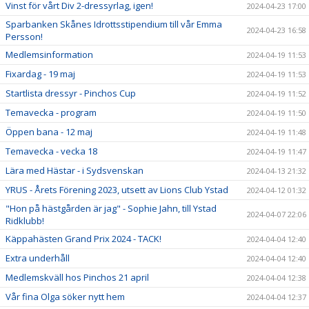
Vinst för vårt Div 2-dressyrlag, igen!
2024-04-23 17:00
Sparbanken Skånes Idrottsstipendium till vår Emma
2024-04-23 16:58
Persson!
Medlemsinformation
2024-04-19 11:53
Fixardag - 19 maj
2024-04-19 11:53
Startlista dressyr - Pinchos Cup
2024-04-19 11:52
Temavecka - program
2024-04-19 11:50
Öppen bana - 12 maj
2024-04-19 11:48
Temavecka - vecka 18
2024-04-19 11:47
Lära med Hästar - i Sydsvenskan
2024-04-13 21:32
YRUS - Årets Förening 2023, utsett av Lions Club Ystad
2024-04-12 01:32
"Hon på hästgården är jag" - Sophie Jahn, till Ystad
2024-04-07 22:06
Ridklubb!
Käppahästen Grand Prix 2024 - TACK!
2024-04-04 12:40
Extra underhåll
2024-04-04 12:40
Medlemskväll hos Pinchos 21 april
2024-04-04 12:38
Vår fina Olga söker nytt hem
2024-04-04 12:37