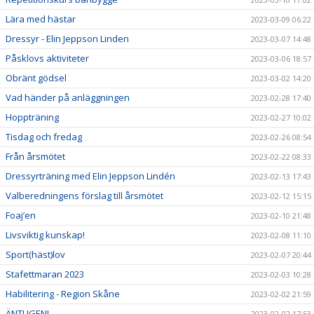
Lära med hästar
2023-03-09 06:22
Dressyr - Elin Jeppson Linden
2023-03-07 14:48
Påsklovs aktiviteter
2023-03-06 18:57
Obränt gödsel
2023-03-02 14:20
Vad händer på anläggningen
2023-02-28 17:40
Hoppträning
2023-02-27 10:02
Tisdag och fredag
2023-02-26 08:54
Från årsmötet
2023-02-22 08:33
Dressyrträning med Elin Jeppson Lindén
2023-02-13 17:43
Valberedningens förslag till årsmötet
2023-02-12 15:15
Foaj’en
2023-02-10 21:48
Livsviktig kunskap!
2023-02-08 11:10
Sport(häst)lov
2023-02-07 20:44
Stafettmaran 2023
2023-02-03 10:28
Habilitering - Region Skåne
2023-02-02 21:59
ÄNTLIGEN!
2023-02-02 17:53