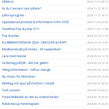
Lillebror
2024-11-21 00:15
Är du Caesars nya ryttare?
2024-11-12 18:11
Jullovsprogram
2024-11-12 18:11
Uppdaterad prislista & information inför VT25
2024-11-06 16:43
Startlista Pay & Jump 3/11
2024-11-02 17:58
Pay & Jump!
2024-10-26 11:33
KLUBBMÄSTERSKAP 2024 - DRESSYR & HOPP
2024-10-26 11:09
Medlemskväll på Hööks - 30 september!
2024-09-26 13:51
Lära med Hästar
2024-09-26 13:15
Underlag påfyllt - det här gäller!
2024-09-26 13:14
Viktig information - ridhus stängt!
2024-09-20 15:34
Ny chans för Miniclinic!
2024-09-20 15:34
Middag och quiz på Pinchos i Ystad!
2024-09-19 20:23
Tack Louise!
2024-09-19 20:22
Ystad Ridklubb en del av United Deals!
2024-09-19 20:20
Ridskolecup hemmaplan!
2024-09-19 20:20