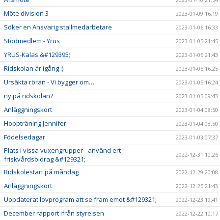
Möte division 3
2023-01-09 16:19
Söker en Ansvarig stallmedarbetare
2023-01-06 16:33
Stödmedlem - Yrus
2023-01-05 21:45
YRUS-Kalas &#129395;
2023-01-05 21:43
Ridskolan är igång :)
2023-01-05 16:25
Ursäkta röran - Vi bygger om…
2023-01-05 16:24
ny på ridskolan?
2023-01-05 09:43
Anläggningskort
2023-01-04 08:50
Hoppträning Jennifer
2023-01-04 08:50
Födelsedagar
2023-01-03 07:37
Plats i vissa vuxengrupper - använd ert
2022-12-31 10:26
friskvårdsbidrag &#129321;
Ridskolestart på måndag
2022-12-29 20:08
Anläggningskort
2022-12-25 21:43
Uppdaterat lovprogram att se fram emot &#129321;
2022-12-23 19:41
December rapport ifrån styrelsen
2022-12-22 10:17